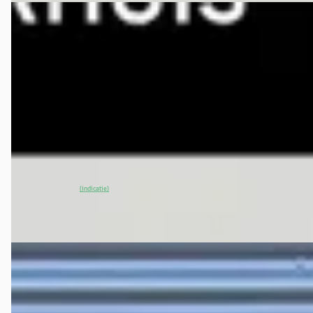
EV
A
Lotus Emeya
·
2026
600 GT 4WD
€ 119.940
v.a. € 2.542/mnd
2026 · 15 km · Elektrisch · Automaat
Munsterhuis Lotus
· Hengelo
~
100
% SoH
Bekijk aanbieding →
(indicatie)
Vergelijk
EV
E
Lotus Emeya
·
2025
Base 102 kWh