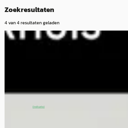
Zoekresultaten
4
van
4
resultaten geladen
EV
A
Lotus Emeya
·
2026
600 GT SE 4WD
€ 129.940
v.a. € 2.754/mnd
2026 · 2.400 km · Elektrisch · Automaat
Munsterhuis Lotus
· Hengelo
~
100
% SoH
Bekijk aanbieding →
(indicatie)
Vergelijk