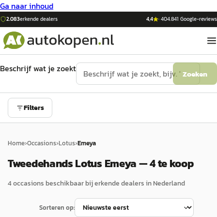
Ga naar inhoud
2.083
erkende dealers
4,4
·
404.841
Google-reviews
Beschrijf wat je zoekt
Zoeken
Filters
Home
›
Occasions
›
Lotus
›
Emeya
Tweedehands Lotus Emeya — 4 te koop
4
occasion
s
beschikbaar bij erkende dealers in Nederland
Sorteren op: