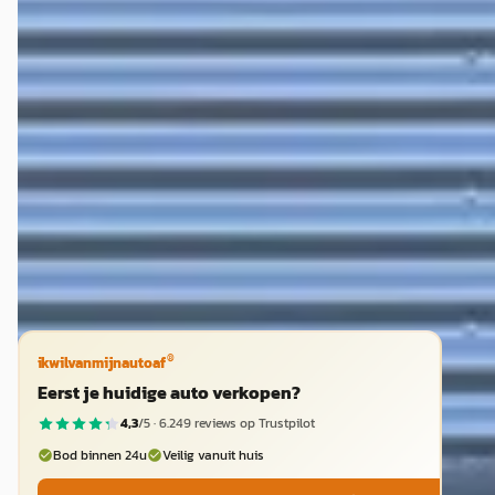
€ 94.995
v.a. € 2.014/mnd
2025 · 24.375 km · Elektrisch · Automaat
Hedin Automotive Lotus in Veghel
· Veghel
4,5
(
32
)
97 dagen geleden geplaatst
Bekijk aanbieding →
Vergelijk
®
ikwilvanmijnautoaf
Eerst je huidige auto verkopen?
4,3
/5 ·
6.249
reviews op Trustpilot
Bod binnen 24u
Veilig vanuit huis