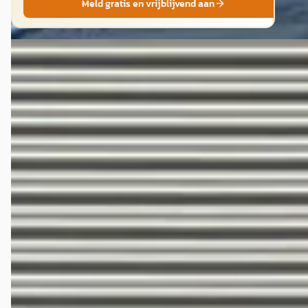
Meld gratis en vrijblijvend aan
EV
E
Lotus Emeya
·
2024
S 613pk
€ 104.995
v.a. € 2.226/mnd
2024 · 24.983 km · Elektrisch · Automaat
Hedin Automotive Lotus in Veghel
· Veghel
4,5
(
32
)
773 dagen geleden geplaatst
Bekijk aanbieding →
Vergelijk