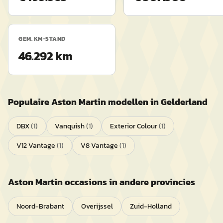
GEM. KM-STAND
46.292 km
Populaire
Aston Martin
modellen in
Gelderland
DBX
(
1
)
Vanquish
(
1
)
Exterior Colour
(
1
)
V12 Vantage
(
1
)
V8 Vantage
(
1
)
Aston Martin
occasions in andere provincies
Noord-Brabant
Overijssel
Zuid-Holland