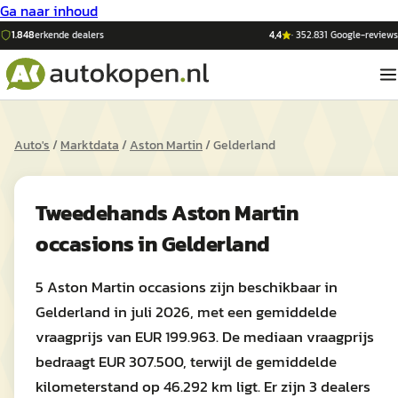
Ga naar inhoud
1.848
erkende dealers
4,4
·
352.831
Google-reviews
Auto's
/
Marktdata
/
Aston Martin
/
Gelderland
Tweedehands
Aston Martin
occasions in
Gelderland
5 Aston Martin occasions zijn beschikbaar in
Gelderland in juli 2026, met een gemiddelde
vraagprijs van EUR 199.963. De mediaan vraagprijs
bedraagt EUR 307.500, terwijl de gemiddelde
kilometerstand op 46.292 km ligt. Er zijn 3 dealers