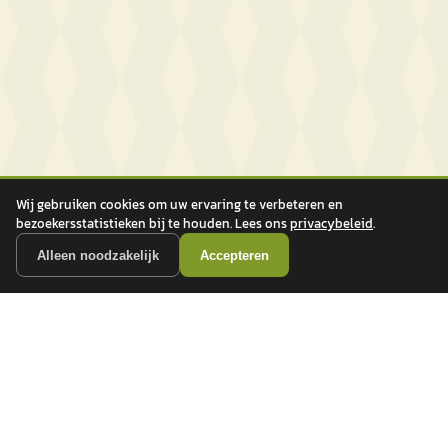
Wij gebruiken cookies om uw ervaring te verbeteren en
bezoekersstatistieken bij te houden. Lees ons
privacybeleid
.
Alleen noodzakelijk
Accepteren
autokopen.nl geeft geen financieel advies en is niet bevoegd om vragen over
financiële producten te beantwoorden. Wij verwijzen door naar erkende, AFM-
vergunde partners.
POPULAIRE MERKEN