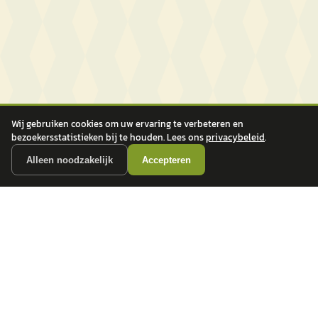
Wij gebruiken cookies om uw ervaring te verbeteren en
bezoekersstatistieken bij te houden. Lees ons
privacybeleid
.
Alleen noodzakelijk
Accepteren
autokopen.nl geeft geen financieel advies en is niet bevoegd om vragen over
financiële producten te beantwoorden. Wij verwijzen door naar erkende, AFM-
vergunde partners.
POPULAIRE MERKEN
Volkswagen
Vind jouw volgende auto bij