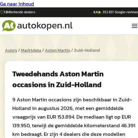
Ga naar inhoud
1.841
erkende dealers
4,4
·
352.831
Google-reviews
Auto's
/
Marktdata
/
Aston Martin
/
Zuid-Holland
Tweedehands
Aston Martin
occasions in
Zuid-Holland
9 Aston Martin occasions zijn beschikbaar in Zuid-
Holland in augustus 2026, met een gemiddelde
vraagprijs van EUR 153.894. De mediaan ligt op EUR
139.950, terwijl de gemiddelde kilometerstand 46.391
km bedraagt. Er zijn 4 dealers die deze modellen