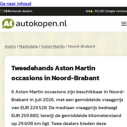
Ga naar inhoud
1.841
erkende dealers
4,4
·
352.831
Google-reviews
Auto's
/
Marktdata
/
Aston Martin
/
Noord-Brabant
Tweedehands
Aston Martin
occasions in
Noord-Brabant
6 Aston Martin occasions zijn beschikbaar in Noord-
Brabant in juli 2026, met een gemiddelde vraagprijs
van EUR 229.528. De mediaan vraagprijs bedraagt
EUR 259.880, terwijl de gemiddelde kilometerstand
op 29.608 km ligt. Twee dealers bieden deze