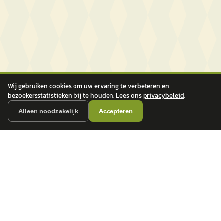
Wij gebruiken cookies om uw ervaring te verbeteren en
bezoekersstatistieken bij te houden. Lees ons
privacybeleid
.
Alleen noodzakelijk
Accepteren
autokopen.nl geeft geen financieel advies en is niet bevoegd om vragen over
financiële producten te beantwoorden. Wij verwijzen door naar erkende, AFM-
vergunde partners.
POPULAIRE MERKEN
Volkswagen
Vind jouw volgende auto bij