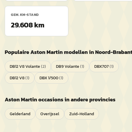
GEM. KM-STAND
29.608 km
Populaire
Aston Martin
modellen in
Noord-Braban
DB12 V8 Volante
(
2
)
DB9 Volante
(
1
)
DBX707
(
1
)
DB12 V8
(
1
)
DBX 1/500
(
1
)
Aston Martin
occasions in andere provincies
Gelderland
Overijssel
Zuid-Holland