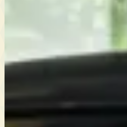
€ 4.995
v.a. € 106/mnd
2010 · 79.615 km · Benzine · Handgeschakeld
Wout Verweij Auto's
· Oudewater
Bekijk aanbieding →
Vergelijk
Bekijk alle
51
Chrysler
occasions →