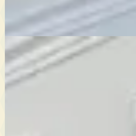
De Automediair
· Overveen
Bekijk aanbieding →
Vergelijk
D
Chrysler Voyager
·
2017
3.6 V6, 7 P, GERESERVEERD, FULL OPTIONS
€ 11.950
v.a. € 253/mnd
2017 · 199.007 km · Benzine · Automaat
De Automediair
· Overveen
Bekijk aanbieding →
Vergelijk