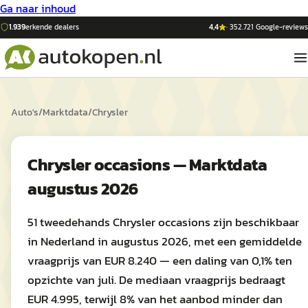
Ga naar inhoud
1.939
erkende dealers
4,4
·
352.721
Google-reviews
Auto's
/
Marktdata
/
Chrysler
Chrysler occasions — Marktdata
augustus 2026
51 tweedehands Chrysler occasions zijn beschikbaar
in Nederland in augustus 2026, met een gemiddelde
vraagprijs van EUR 8.240 — een daling van 0,1% ten
opzichte van juli. De mediaan vraagprijs bedraagt
EUR 4.995, terwijl 8% van het aanbod minder dan