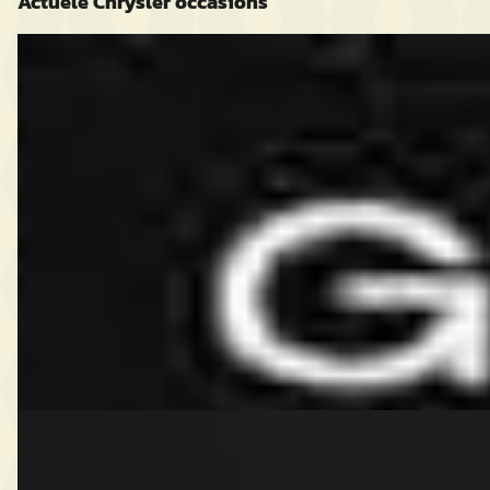
Actuele
Chrysler
occasions
G
Chrysler PT
·
2007
Cruiser Cabrio 2.4i Touring SUPER
€ 3.400
v.a. € 72/mnd
2007 · 148.852 km · Benzine · Handgeschakeld
Autobedrijf Zeegers
· Gouderak
Bekijk aanbieding →
Vergelijk
Chrysler Ram
·
2007
Van 2.5 CRD *AC*Diesel*Grijskenteken