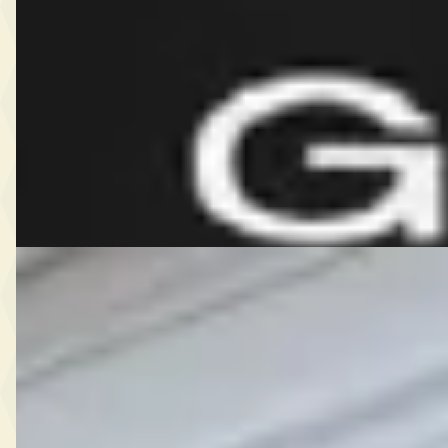
€ 3.450
v.a. € 73/mnd
2007 · 223.388 km · Diesel · Handgeschakeld
Autobedrijf Zeegers
· Gouderak
Bekijk aanbieding →
Vergelijk
Chrysler Grand
·
2009
Voyager
€ 3.950
v.a. € 84/mnd
2009 · 302.343 km · Diesel · Automaat