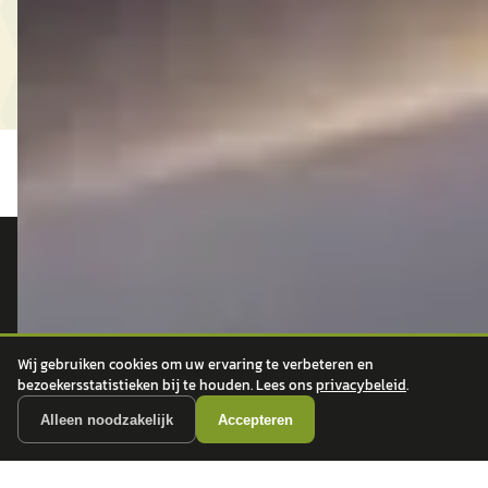
autokopen.nl geeft geen financieel advies en is niet bevoegd om vragen over
financiële producten te beantwoorden. Wij verwijzen door naar erkende, AFM-
vergunde partners.
Wij gebruiken cookies om uw ervaring te verbeteren en
bezoekersstatistieken bij te houden. Lees ons
privacybeleid
.
POPULAIRE MERKEN
Alleen noodzakelijk
Accepteren
Volkswagen
Vind jouw volgende auto bij
Toyota
betrouwbare dealers.