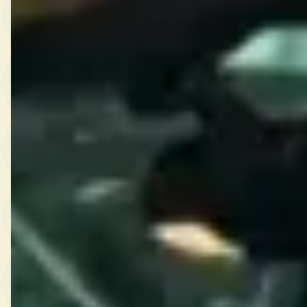
REDACTIE-OORDEEL
Chrysler is in augustus 2026 een van de
minder beschikbare merken in Nederland,
met een mediaan vraagprijs van EUR 4.995
en 8% van het aanbod onder de 80.000
kilometer.
Veelgestelde vragen over Chrysler occasions
Wat is de gemiddelde prijs van een tweedehands
Chrysler?
Hoeveel tweedehands Chrysler auto's zijn er te koop?
Welke Chrysler modellen zijn er als occasion te koop?