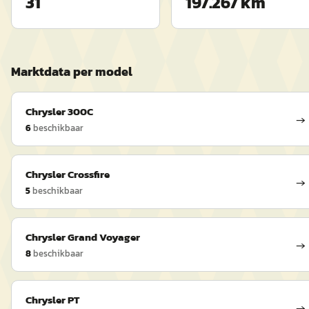
31
197.267 km
Marktdata per model
Chrysler
300C
→
6
beschikbaar
Chrysler
Crossfire
→
5
beschikbaar
Chrysler
Grand Voyager
→
8
beschikbaar
Chrysler
PT
→