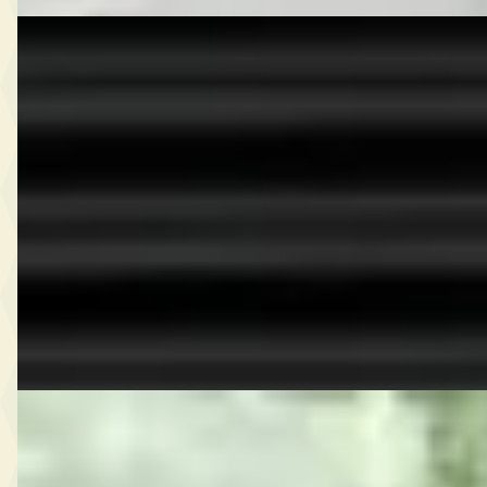
E
Chrysler Sebring
·
2004
2.7i-V6 24V LX Convertible
€ 8.950
v.a. € 190/mnd
2004 · 100.463 km · Benzine · Automaat
Oelers Automotive
· Echt
Bekijk aanbieding →
Vergelijk
G
Chrysler PT
·
2010
Cruiser