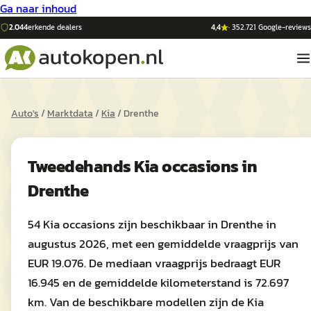
Ga naar inhoud
2.044
erkende dealers
4,4
·
352.721
Google-reviews
Auto's
/
Marktdata
/
Kia
/
Drenthe
Tweedehands
Kia
occasions in
Drenthe
54 Kia occasions zijn beschikbaar in Drenthe in
augustus 2026, met een gemiddelde vraagprijs van
EUR 19.076. De mediaan vraagprijs bedraagt EUR
16.945 en de gemiddelde kilometerstand is 72.697
km. Van de beschikbare modellen zijn de Kia