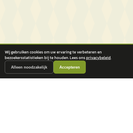
Wij gebruiken cookies om uw ervaring te verbeteren en
bezoekersstatistieken bij te houden. Lees ons
privacybeleid
.
Alleen noodzakelijk
Accepteren
autokopen.nl geeft geen financieel advies en is niet bevoegd om vragen over
financiële producten te beantwoorden. Wij verwijzen door naar erkende, AFM-
vergunde partners.
POPULAIRE MERKEN
Volkswagen
Vind jouw volgende auto bij