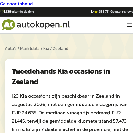
Ga naar inhoud
1.638
erkende dealers
4,4
·
353.761
Google-reviews
Auto's
/
Marktdata
/
Kia
/
Zeeland
Tweedehands
Kia
occasions in
Zeeland
123 Kia occasions zijn beschikbaar in Zeeland in
augustus 2026, met een gemiddelde vraagprijs van
EUR 24.635. De mediaan vraagprijs bedraagt EUR
21.445, terwijl de gemiddelde kilometerstand 57.473
km is. Er zijn 7 dealers actief in de provincie, met de