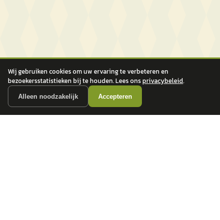
Wij gebruiken cookies om uw ervaring te verbeteren en
bezoekersstatistieken bij te houden. Lees ons
privacybeleid
.
Alleen noodzakelijk
Accepteren
autokopen.nl geeft geen financieel advies en is niet bevoegd om vragen over
financiële producten te beantwoorden. Wij verwijzen door naar erkende, AFM-
vergunde partners.
POPULAIRE MERKEN
Volkswagen
Vind jouw volgende auto bij
Toyota
betrouwbare dealers.