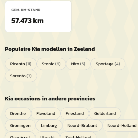
GEM. KM-STAND
57.473 km
Populaire
Kia
modellen in
Zeeland
Picanto
(
11
)
Stonic
(
6
)
Niro
(
5
)
Sportage
(
4
)
Sorento
(
3
)
Kia
occasions in andere provincies
Drenthe
Flevoland
Friesland
Gelderland
Groningen
Limburg
Noord-Brabant
Noord-Holland
Overijssel
Utrecht
Zuid-Holland