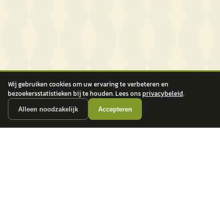
Wij gebruiken cookies om uw ervaring te verbeteren en
bezoekersstatistieken bij te houden. Lees ons
privacybeleid
.
Alleen noodzakelijk
Accepteren
autokopen.nl geeft geen financieel advies en is niet bevoegd om vragen over
financiële producten te beantwoorden. Wij verwijzen door naar erkende, AFM-
vergunde partners.
POPULAIRE MERKEN
Volkswagen
Vind jouw volgende auto bij