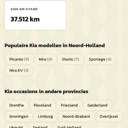
GEM. KM-STAND
37.512 km
Populaire
Kia
modellen in
Noord-Holland
Picanto
(
11
)
Niro
(
9
)
Stonic
(
7
)
Sportage
(
4
)
Niro EV
(
3
)
Kia
occasions in andere provincies
Drenthe
Flevoland
Friesland
Gelderland
Groningen
Limburg
Noord-Brabant
Overijssel
Utrecht
Zeeland
Zuid-Holland