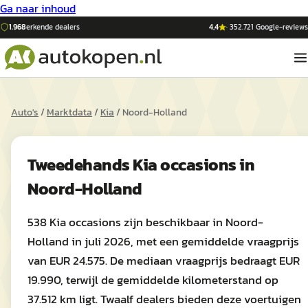
Ga naar inhoud
1.968
erkende dealers
4,4
·
352.721
Google-reviews
Auto's
/
Marktdata
/
Kia
/
Noord-Holland
Tweedehands
Kia
occasions in
Noord-Holland
538 Kia occasions zijn beschikbaar in Noord-
Holland in juli 2026, met een gemiddelde vraagprijs
van EUR 24.575. De mediaan vraagprijs bedraagt EUR
19.990, terwijl de gemiddelde kilometerstand op
37.512 km ligt. Twaalf dealers bieden deze voertuigen