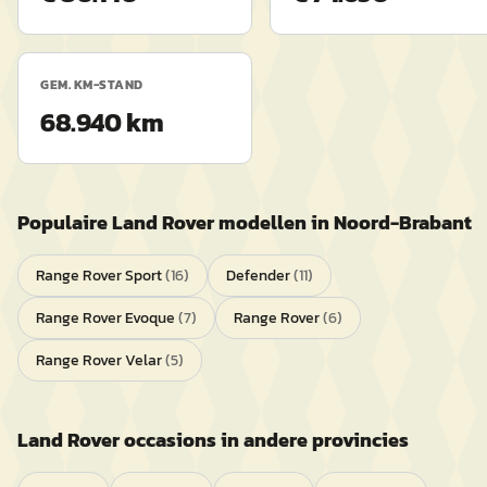
GEM. KM-STAND
68.940 km
Populaire
Land Rover
modellen in
Noord-Brabant
Range Rover Sport
(
16
)
Defender
(
11
)
Range Rover Evoque
(
7
)
Range Rover
(
6
)
Range Rover Velar
(
5
)
Land Rover
occasions in andere provincies