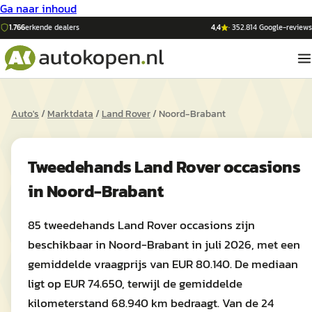
Ga naar inhoud
1.766
erkende dealers
4,4
·
352.814
Google-reviews
Auto's
/
Marktdata
/
Land Rover
/
Noord-Brabant
Tweedehands
Land Rover
occasions
in
Noord-Brabant
85 tweedehands Land Rover occasions zijn
beschikbaar in Noord-Brabant in juli 2026, met een
gemiddelde vraagprijs van EUR 80.140. De mediaan
ligt op EUR 74.650, terwijl de gemiddelde
kilometerstand 68.940 km bedraagt. Van de 24