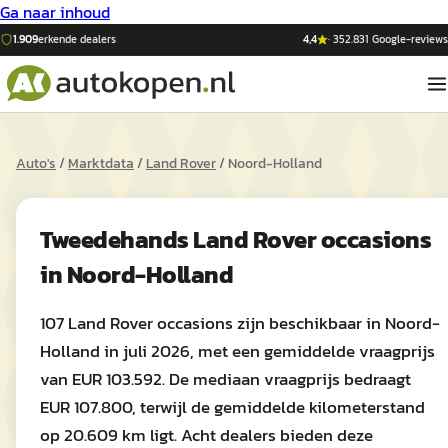
Ga naar inhoud
1.909
erkende dealers
4,4
·
352.831
Google-reviews
Auto's
/
Marktdata
/
Land Rover
/
Noord-Holland
Tweedehands
Land Rover
occasions
in
Noord-Holland
107 Land Rover occasions zijn beschikbaar in Noord-
Holland in juli 2026, met een gemiddelde vraagprijs
van EUR 103.592. De mediaan vraagprijs bedraagt
EUR 107.800, terwijl de gemiddelde kilometerstand
op 20.609 km ligt. Acht dealers bieden deze