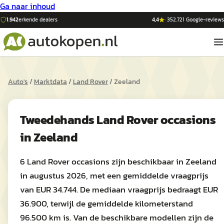
Ga naar inhoud
1.942
erkende dealers
4,4
·
352.721
Google-reviews
Auto's
/
Marktdata
/
Land Rover
/
Zeeland
Tweedehands
Land Rover
occasions
in
Zeeland
6 Land Rover occasions zijn beschikbaar in Zeeland
in augustus 2026, met een gemiddelde vraagprijs
van EUR 34.744. De mediaan vraagprijs bedraagt EUR
36.900, terwijl de gemiddelde kilometerstand
96.500 km is. Van de beschikbare modellen zijn de