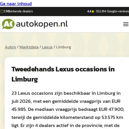
Ga naar inhoud
1.745
erkende dealers
4,4
·
352.814
Google-reviews
Auto's
/
Marktdata
/
Lexus
/
Limburg
Tweedehands
Lexus
occasions in
Limburg
23 Lexus occasions zijn beschikbaar in Limburg in
juli 2026, met een gemiddelde vraagprijs van EUR
45.985. De mediaan vraagprijs bedraagt EUR 47.900,
terwijl de gemiddelde kilometerstand op 53.575 km
ligt. Er zijn 4 dealers actief in de provincie, met de