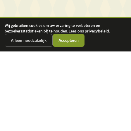
Wij gebruiken cookies om uw ervaring te verbeteren en
bezoekersstatistieken bij te houden. Lees ons
privacybeleid
.
Alleen noodzakelijk
Accepteren
autokopen.nl geeft geen financieel advies en is niet bevoegd om vragen over
financiële producten te beantwoorden. Wij verwijzen door naar erkende, AFM-
vergunde partners.
POPULAIRE MERKEN
Volkswagen
Vind jouw volgende auto bij
Toyota
betrouwbare dealers.
BMW
Mercedes-Benz