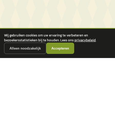
Wij gebruiken cookies om uw ervaring te verbeteren en
bezoekersstatistieken bij te houden. Lees ons
privacybeleid
.
Alleen noodzakelijk
Accepteren
autokopen.nl geeft geen financieel advies en is niet bevoegd om vragen over
financiële producten te beantwoorden. Wij verwijzen door naar erkende, AFM-
vergunde partners.
POPULAIRE MERKEN
Volkswagen
Vind jouw volgende auto bij
Toyota
betrouwbare dealers.