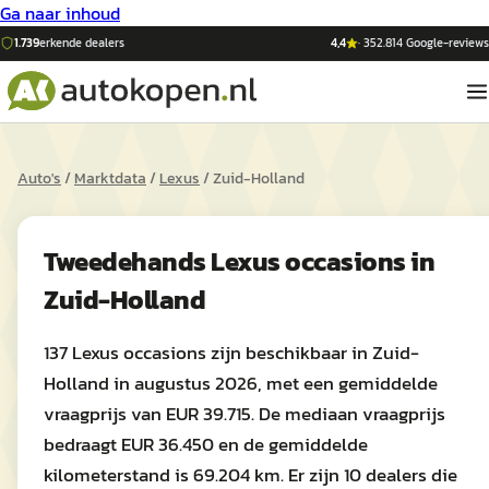
Ga naar inhoud
1.739
erkende dealers
4,4
·
352.814
Google-reviews
Auto's
/
Marktdata
/
Lexus
/
Zuid-Holland
Tweedehands
Lexus
occasions in
Zuid-Holland
137 Lexus occasions zijn beschikbaar in Zuid-
Holland in augustus 2026, met een gemiddelde
vraagprijs van EUR 39.715. De mediaan vraagprijs
bedraagt EUR 36.450 en de gemiddelde
kilometerstand is 69.204 km. Er zijn 10 dealers die