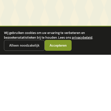
Wij gebruiken cookies om uw ervaring te verbeteren en
bezoekersstatistieken bij te houden. Lees ons
privacybeleid
.
Alleen noodzakelijk
Accepteren
autokopen.nl geeft geen financieel advies en is niet bevoegd om vragen over
financiële producten te beantwoorden. Wij verwijzen door naar erkende, AFM-
vergunde partners.
POPULAIRE MERKEN
Volkswagen
Vind jouw volgende auto bij
Toyota
betrouwbare dealers.