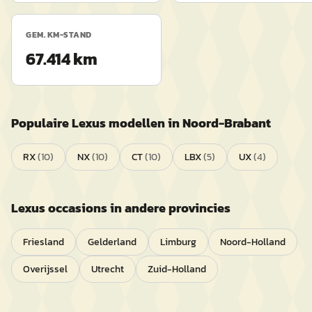
GEM. KM-STAND
67.414 km
Populaire
Lexus
modellen in
Noord-Brabant
RX
(
10
)
NX
(
10
)
CT
(
10
)
LBX
(
5
)
UX
(
4
)
Lexus
occasions in andere provincies
Friesland
Gelderland
Limburg
Noord-Holland
Overijssel
Utrecht
Zuid-Holland