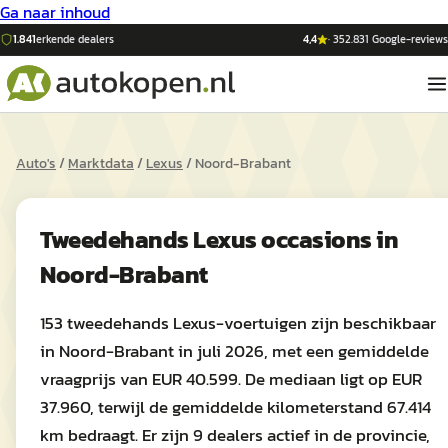
Ga naar inhoud
1.841
erkende dealers
4,4
·
352.831
Google-reviews
Auto's
/
Marktdata
/
Lexus
/
Noord-Brabant
Tweedehands
Lexus
occasions in
Noord-Brabant
153 tweedehands Lexus-voertuigen zijn beschikbaar
in Noord-Brabant in juli 2026, met een gemiddelde
vraagprijs van EUR 40.599. De mediaan ligt op EUR
37.960, terwijl de gemiddelde kilometerstand 67.414
km bedraagt. Er zijn 9 dealers actief in de provincie,