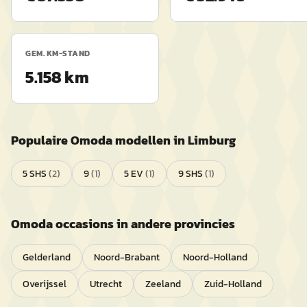
GEM. KM-STAND
5.158 km
Populaire
Omoda
modellen in
Limburg
5 SHS
(
2
)
9
(
1
)
5 EV
(
1
)
9 SHS
(
1
)
Omoda
occasions in andere provincies
Gelderland
Noord-Brabant
Noord-Holland
Overijssel
Utrecht
Zeeland
Zuid-Holland