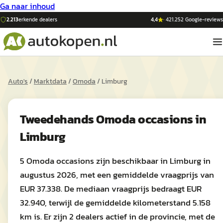
Ga naar inhoud
2.213
erkende dealers
4,4
·
421.252
Google-reviews
Auto's
/
Marktdata
/
Omoda
/
Limburg
Tweedehands
Omoda
occasions in
Limburg
5 Omoda occasions zijn beschikbaar in Limburg in
augustus 2026, met een gemiddelde vraagprijs van
EUR 37.338. De mediaan vraagprijs bedraagt EUR
32.940, terwijl de gemiddelde kilometerstand 5.158
km is. Er zijn 2 dealers actief in de provincie, met de