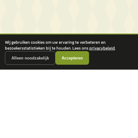
Wij gebruiken cookies om uw ervaring te verbeteren en
bezoekersstatistieken bij te houden. Lees ons
privacybeleid
.
Alleen noodzakelijk
Accepteren
autokopen.nl geeft geen financieel advies en is niet bevoegd om vragen over
financiële producten te beantwoorden. Wij verwijzen door naar erkende, AFM-
vergunde partners.
POPULAIRE MERKEN
Volkswagen
Vind jouw volgende auto bij
Toyota
betrouwbare dealers.