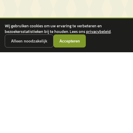
Wij gebruiken cookies om uw ervaring te verbeteren en
bezoekersstatistieken bij te houden. Lees ons
privacybeleid
.
Alleen noodzakelijk
Accepteren
autokopen.nl geeft geen financieel advies en is niet bevoegd om vragen over
financiële producten te beantwoorden. Wij verwijzen door naar erkende, AFM-
vergunde partners.
POPULAIRE MERKEN
Volkswagen
Vind jouw volgende auto bij
Toyota
betrouwbare dealers.
BMW
Mercedes-Benz