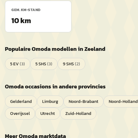
GEM. KM-STAND
10 km
Populaire
Omoda
modellen in
Zeeland
5 EV
(
3
)
5 SHS
(
3
)
9 SHS
(
2
)
Omoda
occasions in andere provincies
Gelderland
Limburg
Noord-Brabant
Noord-Holland
Overijssel
Utrecht
Zuid-Holland
Meer
Omoda
marktdata