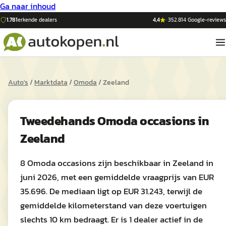
Ga naar inhoud
1.781
erkende dealers
4,4
·
352.814
Google-reviews
Auto's
/
Marktdata
/
Omoda
/
Zeeland
Tweedehands
Omoda
occasions in
Zeeland
8 Omoda occasions zijn beschikbaar in Zeeland in
juni 2026, met een gemiddelde vraagprijs van EUR
35.696. De mediaan ligt op EUR 31.243, terwijl de
gemiddelde kilometerstand van deze voertuigen
slechts 10 km bedraagt. Er is 1 dealer actief in de