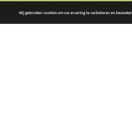
Wij gebruiken cookies om uw ervaring te verbeteren en bezoekers
autokopen.nl geeft geen financieel advies en is niet bevoegd om vragen
POPULA