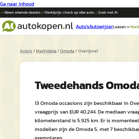
Ga naar inhoud
Alleen erkende dealers
Marktprijs-check op elke
auto
Zoek met AI
Auto's
Autowijzer
Leasen
Mark
Auto's
/
Marktdata
/
Omoda
/
Overijssel
Tweedehands
Omod
13 Omoda occasions zijn beschikbaar in Ove
vraagprijs van EUR 40.244. De mediaan vraa
kilometerstand is 5.925 km. Er is momenteel 
modellen zijn de Omoda 5, met 7 beschikba
exemplaren.