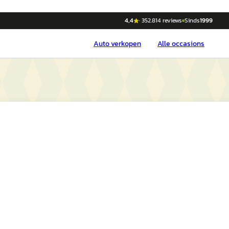
4,4
·
352.814
reviews
Sinds
1999
Auto
verkopen
Alle occasions