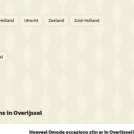
Holland
Utrecht
Zeeland
Zuid-Holland
el
ns in
Overijssel
Hoeveel Omoda occasions zijn er in Overijssel