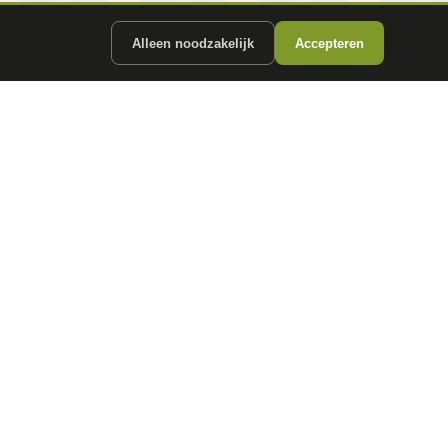
Alleen noodzakelijk
Accepteren
ergunde partners.
CONTACT
info@
autokopen.nl