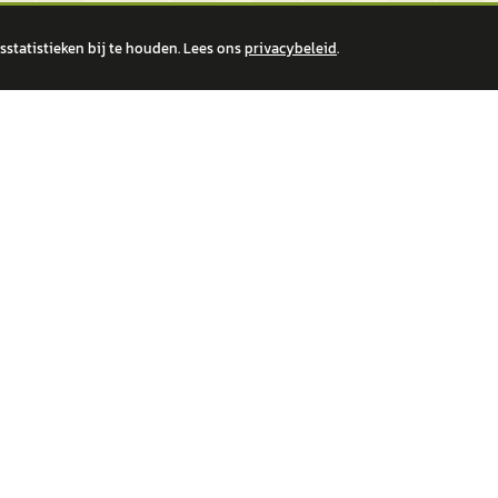
statistieken bij te houden. Lees ons
privacybeleid
.
 over financiële producten te beantwoorden. Wij verwijzen door naar erkende, AFM-v
IRE MERKEN
ONTDEK