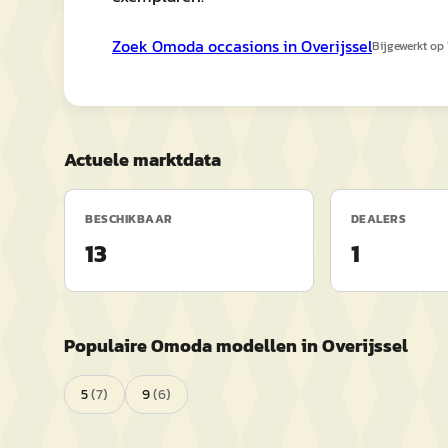
Zoek
Omoda
occasions in
Overijssel
Bijgewerkt op
Actuele marktdata
BESCHIKBAAR
DEALERS
13
1
Populaire
Omoda
modellen in
Overijssel
5
(
7
)
9
(
6
)