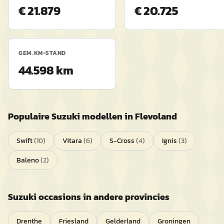
€ 21.879
€ 20.725
GEM. KM-STAND
44.598 km
Populaire
Suzuki
modellen in
Flevoland
Swift
(
10
)
Vitara
(
6
)
S-Cross
(
4
)
Ignis
(
3
)
Baleno
(
2
)
Suzuki
occasions in andere provincies
Drenthe
Friesland
Gelderland
Groningen