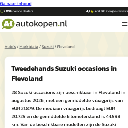
Ga naar inhoud
2.091
erkende dealers
4,4
·
404.841
Google-reviews
Auto's
/
Marktdata
/
Suzuki
/
Flevoland
Tweedehands
Suzuki
occasions in
Flevoland
28 Suzuki occasions zijn beschikbaar in Flevoland in
augustus 2026, met een gemiddelde vraagprijs van
EUR 21.879. De mediaan vraagprijs bedraagt EUR
20.725 en de gemiddelde kilometerstand is 44.598
km. Van de beschikbare modellen zijn de Suzuki