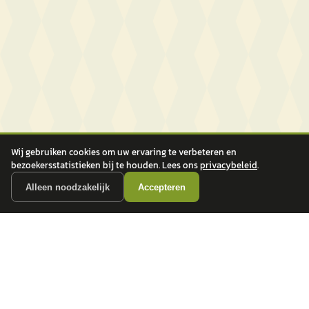
Wij gebruiken cookies om uw ervaring te verbeteren en
bezoekersstatistieken bij te houden. Lees ons
privacybeleid
.
Alleen noodzakelijk
Accepteren
autokopen.nl geeft geen financieel advies en is niet bevoegd om vragen over
financiële producten te beantwoorden. Wij verwijzen door naar erkende, AFM-
vergunde partners.
POPULAIRE MERKEN