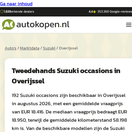
Ga naar inhoud
1.638
erkende dealers
4,4
·
353.369
Google-reviews
Auto's
/
Marktdata
/
Suzuki
/
Overijssel
Tweedehands
Suzuki
occasions in
Overijssel
192 Suzuki occasions zijn beschikbaar in Overijssel
in augustus 2026, met een gemiddelde vraagprijs
van EUR 18.416. De mediaan vraagprijs bedraagt EUR
18.950, terwijl de gemiddelde kilometerstand 58.198
km is. Van de beschikbare modellen zijn de Suzuki