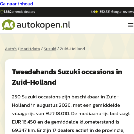
Ga naar inhoud
1.882
erkende dealers
4,4
·
352.831
Google-reviews
Auto's
/
Marktdata
/
Suzuki
/
Zuid-Holland
Tweedehands
Suzuki
occasions in
Zuid-Holland
250 Suzuki occasions zijn beschikbaar in Zuid-
Holland in augustus 2026, met een gemiddelde
vraagprijs van EUR 18.010. De mediaanprijs bedraagt
EUR 16.450 en de gemiddelde kilometerstand is
69.347 km. Er zijn 17 dealers actief in de provincie,