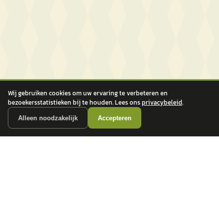
Wij gebruiken cookies om uw ervaring te verbeteren en
bezoekersstatistieken bij te houden. Lees ons
privacybeleid
.
Alleen noodzakelijk
Accepteren
autokopen.nl geeft geen financieel advies en is niet bevoegd om vragen over
financiële producten te beantwoorden. Wij verwijzen door naar erkende, AFM-
vergunde partners.
POPULAIRE MERKEN