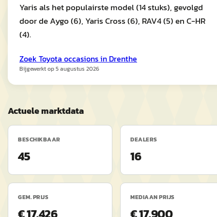
Yaris als het populairste model (14 stuks), gevolgd
door de Aygo (6), Yaris Cross (6), RAV4 (5) en C-HR
(4).
Zoek
Toyota
occasions in
Drenthe
Bijgewerkt op
5 augustus 2026
Actuele marktdata
BESCHIKBAAR
DEALERS
45
16
GEM. PRIJS
MEDIAAN PRIJS
€ 17.426
€ 17.900