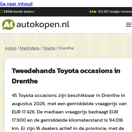
Ga naar inhoud
1.824
erkende dealers
4,4
·
352.831
Google-reviews
Auto's
/
Marktdata
/
Toyota
/
Drenthe
Tweedehands
Toyota
occasions in
Drenthe
45 Toyota occasions zijn beschikbaar in Drenthe in
augustus 2026, met een gemiddelde vraagprijs van
EUR 17.426. De mediaan vraagprijs bedraagt EUR
17.900 en de gemiddelde kilometerstand is 94.016
km. Er zijn 16 dealers actief in de provincie, met de