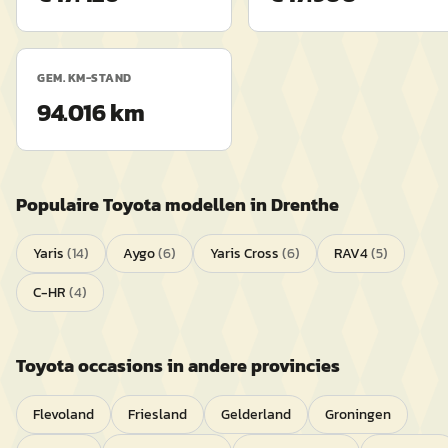
GEM. KM-STAND
94.016 km
Populaire
Toyota
modellen in
Drenthe
Yaris
(
14
)
Aygo
(
6
)
Yaris Cross
(
6
)
RAV4
(
5
)
C-HR
(
4
)
Toyota
occasions in andere provincies
Flevoland
Friesland
Gelderland
Groningen