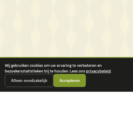
Wij gebruiken cookies om uw ervaring te verbeteren en
bezoekersstatistieken bij te houden. Lees ons
privacybeleid
.
Alleen noodzakelijk
Accepteren
autokopen.nl geeft geen financieel advies en is niet bevoegd om vragen over
financiële producten te beantwoorden. Wij verwijzen door naar erkende, AFM-
vergunde partners.
POPULAIRE MERKEN