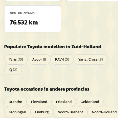
GEM. KM-STAND
76.532 km
Populaire
Toyota
modellen in
Zuid-Holland
Yaris
(
15
)
Aygo
(
11
)
RAV4
(
5
)
Yaris_Cross
(
3
)
IQ
(
2
)
Toyota
occasions in andere provincies
Drenthe
Flevoland
Friesland
Gelderland
Groningen
Limburg
Noord-Brabant
Noord-Holland