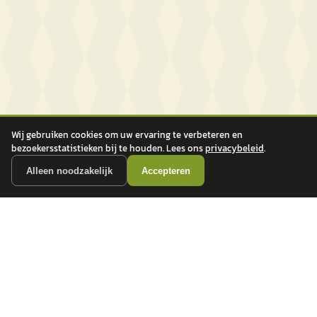
Wij gebruiken cookies om uw ervaring te verbeteren en
bezoekersstatistieken bij te houden. Lees ons
privacybeleid
.
Alleen noodzakelijk
Accepteren
autokopen.nl geeft geen financieel advies en is niet bevoegd om vragen over
financiële producten te beantwoorden. Wij verwijzen door naar erkende, AFM-
vergunde partners.
POPULAIRE MERKEN