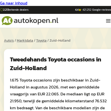
Ga naar inhoud
2.213
erkende dealers
4,4
·
421.252
Google-reviews
Auto's
/
Marktdata
/
Toyota
/
Zuid-Holland
Tweedehands
Toyota
occasions in
Zuid-Holland
1.675 Toyota occasions zijn beschikbaar in Zuid-
Holland in augustus 2026, met een gemiddelde
vraagprijs van EUR 22.065. De mediaan ligt op EUR
21.950, terwijl de gemiddelde kilometerstand 76.532
km bedraagt. Van de beschikbare modellen zijn de