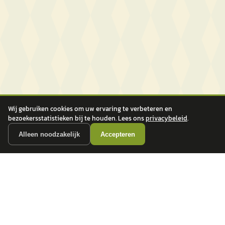
Wij gebruiken cookies om uw ervaring te verbeteren en
bezoekersstatistieken bij te houden. Lees ons
privacybeleid
.
Alleen noodzakelijk
Accepteren
autokopen.nl geeft geen financieel advies en is niet bevoegd om vragen over
financiële producten te beantwoorden. Wij verwijzen door naar erkende, AFM-
vergunde partners.
POPULAIRE MERKEN