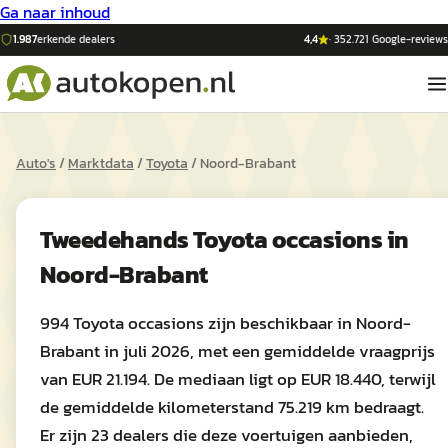
Ga naar inhoud
1.987
erkende dealers
4,4
·
352.721
Google-reviews
Auto's
/
Marktdata
/
Toyota
/
Noord-Brabant
Tweedehands
Toyota
occasions in
Noord-Brabant
994 Toyota occasions zijn beschikbaar in Noord-
Brabant in juli 2026, met een gemiddelde vraagprijs
van EUR 21.194. De mediaan ligt op EUR 18.440, terwijl
de gemiddelde kilometerstand 75.219 km bedraagt.
Er zijn 23 dealers die deze voertuigen aanbieden,