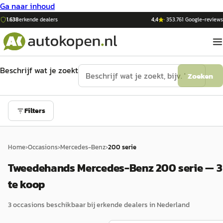
Ga naar inhoud
1.638
erkende dealers
4,4
·
353.761
Google-reviews
Beschrijf wat je zoekt
Zoeken
Filters
Home
›
Occasions
›
Mercedes-Benz
›
200 serie
Tweedehands Mercedes-Benz 200 serie — 3
te koop
3
occasion
s
beschikbaar bij erkende dealers in Nederland