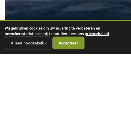
Wij gebruiken cookies om uw ervaring te verbeteren en
bezoekersstatistieken bij te houden. Lees ons
privacybeleid
.
Alleen noodzakelijk
Accepteren
autokopen.nl geeft geen financieel advies en is niet bevoegd om vragen over
financiële producten te beantwoorden. Wij verwijzen door naar erkende, AFM-
vergunde partners.
POPULAIRE MERKEN
Volkswagen
Vind jouw volgende auto bij
Toyota
betrouwbare dealers.
BMW