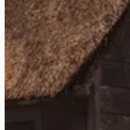
v.a. € 2.003/mnd
1968 · 52.384 km · Benzine · Handgeschakeld
Autobedrijf Wim Prins
· Nunspeet
4,7
(
302
)
Bekijk aanbieding →
Vergelijk