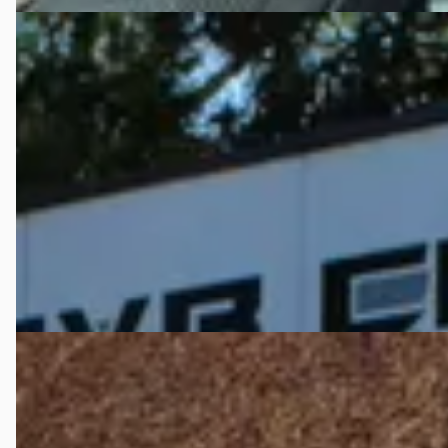
Mercedes-Benz 200-Serie
·
1993
200 - 500 serie E420 (W124)
€ 18.900
v.a. € 401/mnd
1993 · 331.000 km · LPG · Automaat
JVB Cars
· Oisterwijk
4,7
(
15
)
Bekijk aanbieding →
Vergelijk
Mercedes-Benz 200-Serie
·
1968
250 SL
€ 94.500