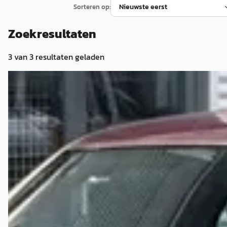
Sorteren op:
Zoekresultaten
3
van
3
resultaten geladen
Mercedes-Benz 200-Serie
·
1989
E 124 type automaat
€ 7.750
v.a. € 164/mnd
1989 · 157.000 km · Benzine · Handgeschakeld
Tnl Business
Bekijk aanbieding →
Vergelijk