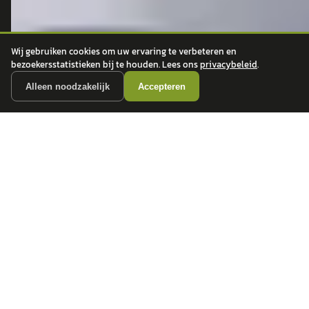
autokopen.nl geeft geen financieel advies en is niet bevoegd om vragen over
financiële producten te beantwoorden. Wij verwijzen door naar erkende, AFM-
vergunde partners.
Wij gebruiken cookies om uw ervaring te verbeteren en
bezoekersstatistieken bij te houden. Lees ons
privacybeleid
.
Alleen noodzakelijk
Accepteren
POPULAIRE MERKEN
Volkswagen
Vind jouw volgende auto bij
Toyota
betrouwbare dealers.
BMW
Mercedes-Benz
Audi
Ford
Opel
Peugeot
ONTDEK
CONTACT