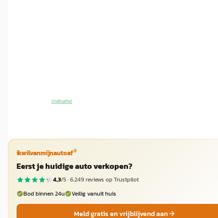
AWD Performance 70 kWh
€ 28.995
v.a. € 615/mnd
2023 · 26.379 km · Elektrisch · Automaat
Van Mossel MG Groningen
· Tynaarlo
4,1
(
15
)
~
93
% SoH
Bekijk aanbieding →
(indicatie)
Vergelijk
®
ikwilvanmijnautoaf
Eerst je huidige auto verkopen?
4,3
/5 ·
6.249
reviews op Trustpilot
Bod binnen 24u
Veilig vanuit huis
Meld gratis en vrijblijvend aan