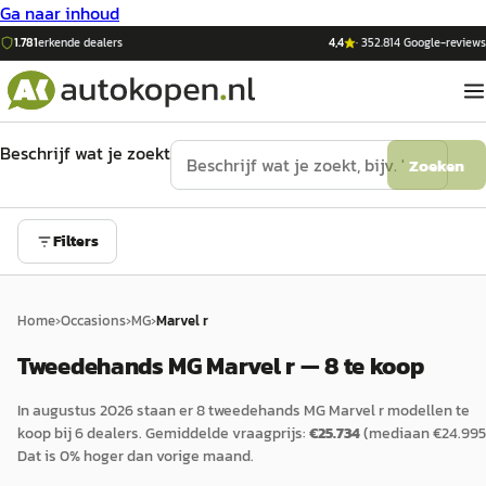
Ga naar inhoud
1.781
erkende dealers
4,4
·
352.814
Google-reviews
Beschrijf wat je zoekt
Zoeken
Filters
Home
›
Occasions
›
MG
›
Marvel r
Tweedehands MG Marvel r — 8 te koop
In
augustus 2026
staan er
8
tweedehands
MG
Marvel r
modellen te
koop bij
6
dealers.
Gemiddelde vraagprijs:
€
25.734
(mediaan €
24.995
Dat is
0
%
hoger
dan vorige maand.