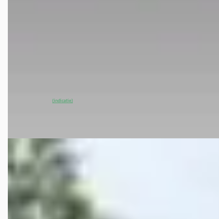
Luxury 70 kWh
€ 24.950
v.a. € 529/mnd
2022 · 66.524 km · Elektrisch · Automaat
Vakgarage Douwes
· Assen
~
89
% SoH
Bekijk aanbieding →
(indicatie)
Vergelijk
EV
A
MG Marvel R
·
2022
Luxury 70 kWh
€ 24.995
v.a. € 530/mnd