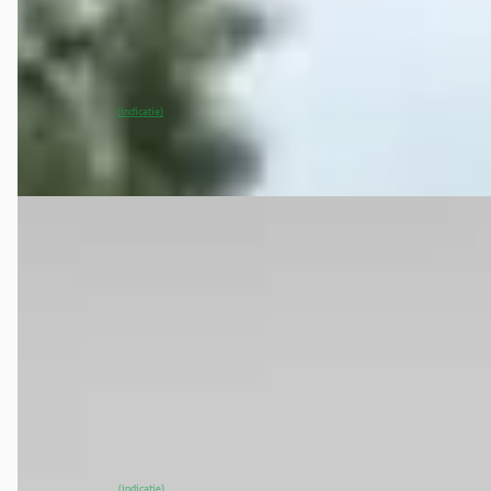
2022 · 104.772 km · Elektrisch · Automaat
Van Mossel MG Breda
· Breda
4,0
(
410
)
~
88
% SoH
Bekijk aanbieding →
(indicatie)
Vergelijk
EV
A
MG Marvel R
·
2022
Luxury 70 kWh
€ 24.995
v.a. € 530/mnd
2022 · 65.117 km · Elektrisch · Automaat
Van Mossel MG Breda
· Breda
4,0
(
410
)
~
90
% SoH
Bekijk aanbieding →
(indicatie)