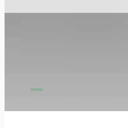
Vergelijk
EV
MG Marvel R
·
2022
Luxury 70 kWh
€ 24.950
v.a. € 529/mnd
2022 · 66.524 km · Elektrisch · Automaat
Vakgarage
· Ede
4,2
(
151
)
~
89
% SoH
Bekijk aanbieding →
(indicatie)
Vergelijk
EV
A
MG Marvel R
·
2023