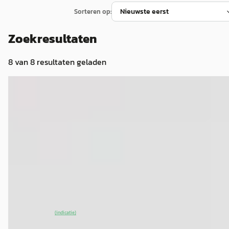
Sorteren op:
Zoekresultaten
8
van
8
resultaten geladen
EV
A
MG Marvel R
·
2022
Luxury 70 kWh
€ 24.995
v.a. € 530/mnd
2022 · 108.056 km · Elektrisch · Automaat
Van Mossel MG Den Haag
· Den Haag
4,0
(
419
)
~
88
% SoH
Bekijk aanbieding →
(indicatie)