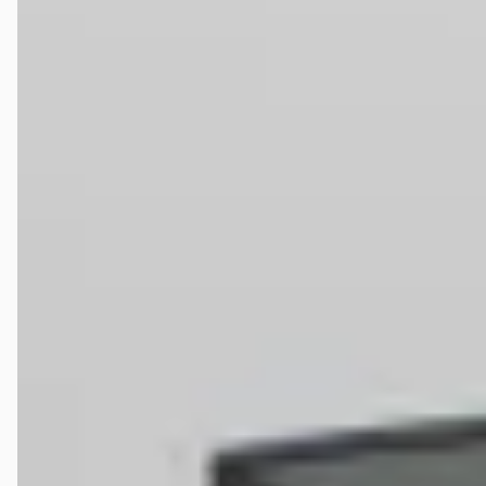
Waar moet ik op letten bij de aankoop van een
tweedehands MG Marvel R?
Wat is het prijsbereik van een tweedehands MG Marvel
R?
Wat kost de duurste tweedehands MG Marvel R op
autokopen.nl?
Hoeveel kilometer mag een tweedehands MG Marvel R
hebben?
Wat is een faire vraagprijs voor een tweedehands MG
Marvel R?