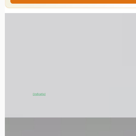
EV
A
MG Marvel R
·
2022
Luxury 70 kWh
€ 24.995
v.a. € 530/mnd
2022 · 41.939 km · Elektrisch · Automaat
Van Mossel MG Breda
· Breda
4,0
(
410
)
~
90
% SoH
Bekijk aanbieding →
(indicatie)
Vergelijk
EV
A
MG Marvel R
·
2022