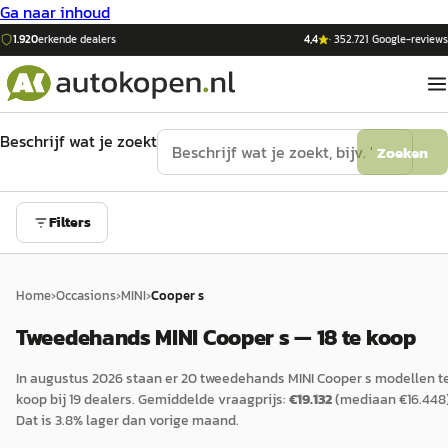
Ga naar inhoud
1.920
erkende dealers
4,4
·
352.721
Google-reviews
Beschrijf wat je zoekt
Zoeken
Filters
Home
›
Occasions
›
MINI
›
Cooper s
Tweedehands MINI Cooper s — 18 te koop
In
augustus 2026
staan er
20
tweedehands
MINI
Cooper s
modellen t
koop bij
19
dealers.
Gemiddelde vraagprijs:
€
19.132
(mediaan €
16.448
Dat is
3.8
%
lager
dan vorige maand.