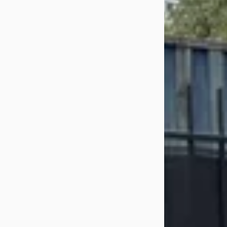
Handgeschakeld
Auto Brinkman
·
Bekijk aanbiedi
Vergelijk
Veelgestelde 