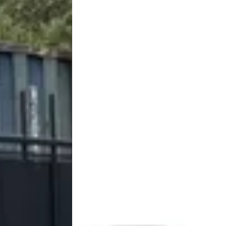
3,8
(
300
)
Bekijk aanbieding →
 Wormer
4,7
(
56
)
ng →
Vergelijk
vragen over de MINI Paceman
Wat is de gemiddelde prijs van een 
Hoeveel MINI Paceman occasio
Wat is een goede kilometerstand 
Bij hoeveel dealers in Nederland kan ik ee