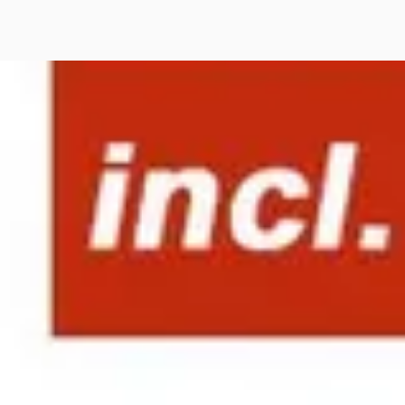
I Paceman
·
2013
3-drs
50
€ 211/mnd
· 0 km · Benzine ·
geschakeld
centrum Hatebo
· AALTEN
55
)
jk aanbieding →
jk