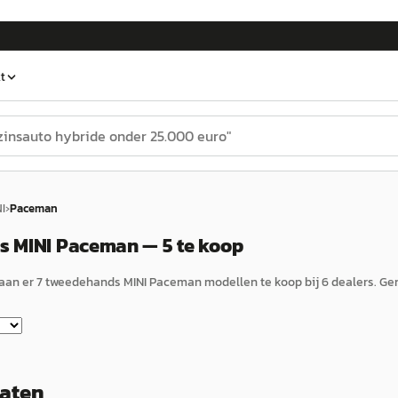
t
I
›
Paceman
 MINI Paceman — 5 te koop
aan er
7
tweedehands
MINI
Paceman
modellen te koop bij
6
dealers.
Gem
taten