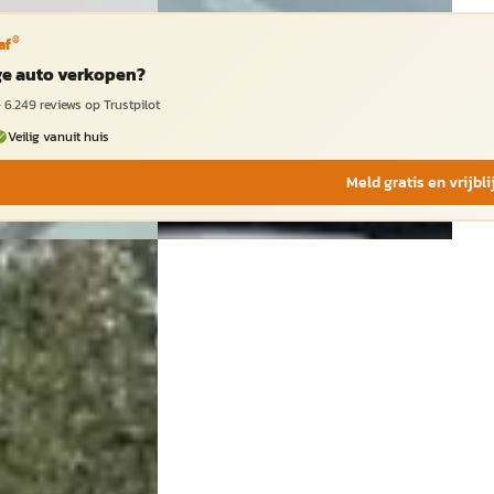
®
af
ige auto verkopen?
·
6.249
reviews op Trustpilot
Veilig vanuit huis
Meld gratis en vrijbl
C
·
2013
MINI Paceman
·
2013
 ALL4 Chili
€ 8.945
elverw/Clima/Cruise
v.a. € 190/mnd
2013 · 130.678 km · Benzine ·
Handgeschakeld
· Benzine ·
Haverkamp Auto's
· Teuge