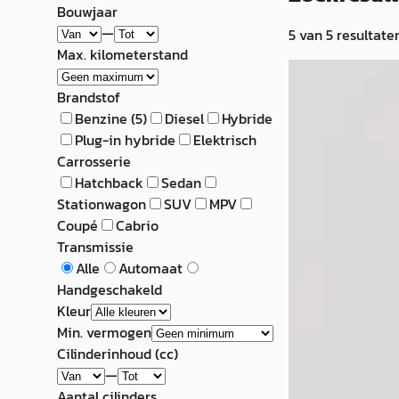
Bouwjaar
—
5
van
5
resultate
Max. kilometerstand
E
MINI Paceman
Brandstof
Benzine
(
5
)
Diesel
Hybride
1.6 Cooper S ALL4
Plug-in hybride
Elektrisch
Carrosserie
€ 8.900
Hatchback
Sedan
v.a. € 189/mnd
Stationwagon
SUV
MPV
Coupé
Cabrio
2013 · 168.085 km 
Transmissie
Automaat
Alle
Automaat
Handgeschakeld
Seldenrijk
· Hard
Kleur
Bekijk aanbiedi
Min. vermogen
Cilinderinhoud (cc)
Vergelijk
—
Aantal cilinders