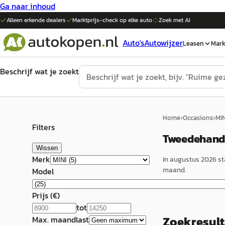
Ga naar inhoud
Alleen erkende dealers
Marktprijs-check op elke
auto
Zoek met AI
Auto's
Autowijzer
Leasen
Mark
Beschrijf wat je zoekt
Home
›
Occasions
›
MIN
Filters
Tweedehands
Wissen
Merk
In
augustus 2026
st
maand.
Model
Prijs (€)
tot
Zoekresul
Max. maandlast