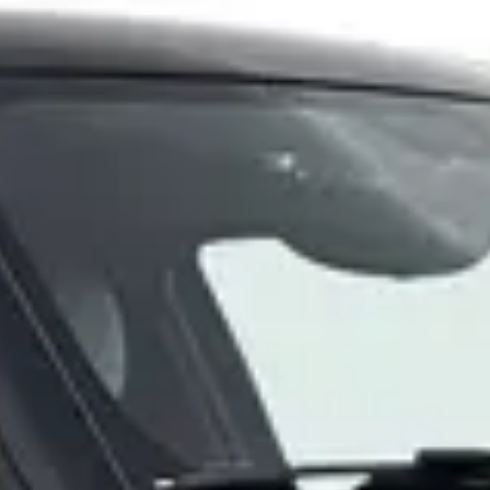
ehands MINI Paceman?
aceman financieren?
n een tweedehands MINI Paceman?
eedehands MINI Paceman?
I Paceman op autokopen.nl?
ands MINI Paceman hebben?
 tweedehands MINI Paceman?