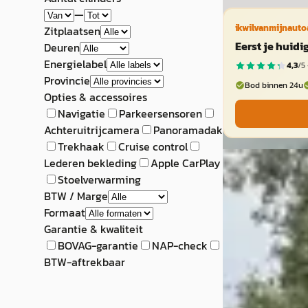
—
ikwilvanmijnauto
Zitplaatsen
Eerst je huid
Deuren
Energielabel
4,3
/5 
Provincie
Bod binnen 24u
Opties & accessoires
Navigatie
Parkeersensoren
Achteruitrijcamera
Panoramadak
Trekhaak
Cruise control
D
Lederen bekleding
Apple CarPlay
MINI Paceman
Stoelverwarming
BTW / Marge
Mini 1.6 Cooper S
Formaat
Leer/Harman/Sto
Garantie & kwaliteit
BOVAG-garantie
NAP-check
€ 9.950
BTW-aftrekbaar
v.a. € 211/mnd
2013 · 146.622 km 