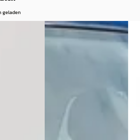
n geladen
B
B
·
2013
MINI Paceman
·
2013
MIN
 Chili
Mini 1.6 Cooper Chili
SUV 
€ 14.250
€ 9.9
v.a. € 302/mnd
v.a. 
· Benzine ·
2013 · 72.782 km · Benzine ·
2013 
Handgeschakeld
Hand
erwijk
3,8
(
1624
)
Autobedrijf van Straalen
· De
Auto
ng →
4,7
(
120
)
4,7
(
1
Bekijk aanbieding →
Beki
Vergelijk
Vergeli