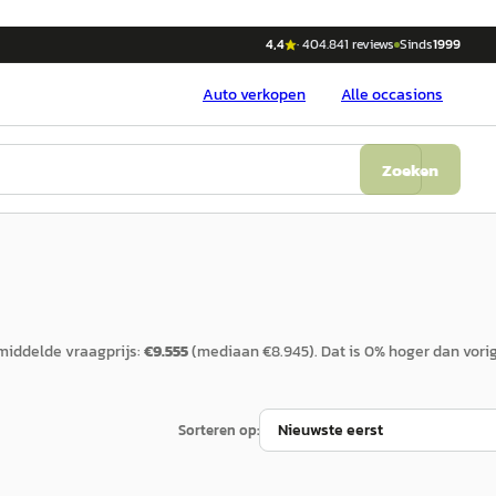
4,4
·
404.841
reviews
Sinds
1999
Auto
verkopen
Alle occasions
Zoeken
iddelde vraagprijs:
€
9.555
(mediaan €
8.945
).
Dat is
0
%
hoger
dan vori
Sorteren op: