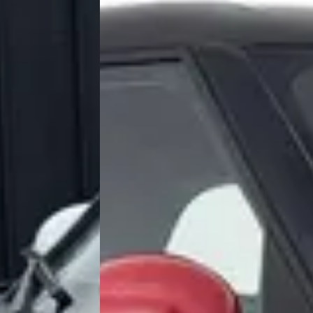
Krijg ik garantie op een tweed
Kan ik een tweedehands MINI P
Waar moet ik op letten bij de aankoop va
Wat is het prijsbereik van een tw
Wat kost de duurste tweedehands MIN
Hoeveel kilometer mag een tweedeh
Wat is een faire vraagprijs voor een