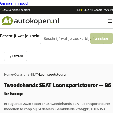
Ga naar inhoud
2.039
erkende dealers
4,4
·
352.721
Google-reviews
Beschrijf wat je zoekt
Zoeken
Filters
Home
›
Occasions
›
SEAT
›
Leon sportstourer
Tweedehands SEAT Leon sportstourer — 86
te koop
In
augustus 2026
staan er
86
tweedehands
SEAT
Leon sportstourer
modellen te koop bij
24
dealers.
Gemiddelde vraagprijs:
€
35.153