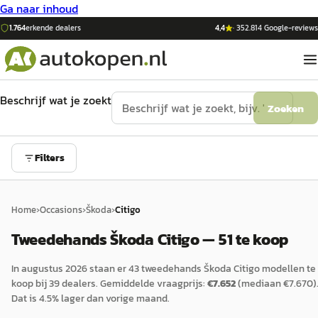
Ga naar inhoud
1.764
erkende dealers
4,4
·
352.814
Google-reviews
Beschrijf wat je zoekt
Zoeken
Filters
Home
›
Occasions
›
Škoda
›
Citigo
Tweedehands Škoda Citigo — 51 te koop
In
augustus 2026
staan er
43
tweedehands
Škoda
Citigo
modellen te
koop bij
39
dealers.
Gemiddelde vraagprijs:
€
7.652
(mediaan €
7.670
)
Dat is
4.5
%
lager
dan vorige maand.