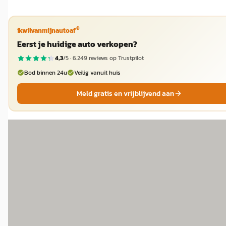
®
ikwilvanmijnautoaf
Eerst je huidige auto verkopen?
4,3
/5 ·
6.249
reviews op Trustpilot
Bod binnen 24u
Veilig vanuit huis
Meld gratis en vrijblijvend aan
NIEUW
EV
A
Škoda Epiq
·
2026
Hero
€ 36.715
v.a. € 778/mnd