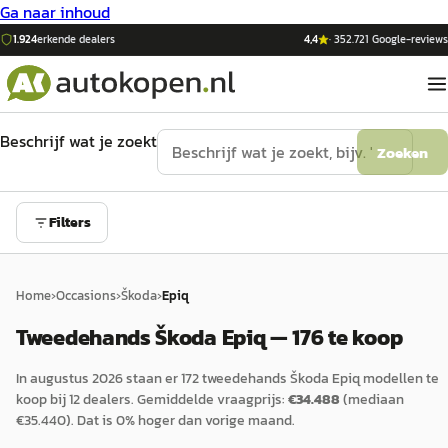
Ga naar inhoud
1.924
erkende dealers
4,4
·
352.721
Google-reviews
Beschrijf wat je zoekt
Zoeken
Filters
Home
›
Occasions
›
Škoda
›
Epiq
Tweedehands Škoda Epiq — 176 te koop
In
augustus 2026
staan er
172
tweedehands
Škoda
Epiq
modellen te
koop bij
12
dealers.
Gemiddelde vraagprijs:
€
34.488
(mediaan
€
35.440
).
Dat is
0
%
hoger
dan vorige maand.