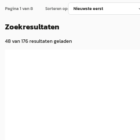
Pagina
1
van
8
Sorteren op:
Zoekresultaten
48
van
176
resultaten geladen
Nieuw binnen
EV
Škoda Epiq
·
2026
Elektromotor 56 kWh 211pk Bravo
€ 33.830
v.a. € 717/mnd
2026 · 10 km · Elektrisch · Automaat
Huiskes-Kokkeler Hengelo
· Hengelo
4,2
(
611
)