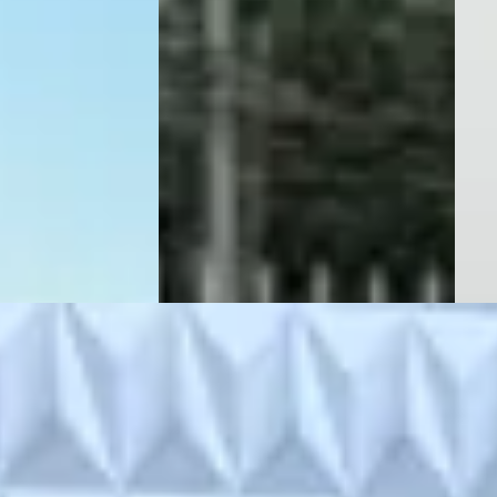
v.a. 
2005 · 379.645 km · Benzine ·
Handgeschakeld
Mark
· Benzine ·
Melvin Cars
· Voorburg
2011 
Bekijk aanbieding →
Auto
sman
· Ruinerwold
Mathi
Vergelijk
Beki
ng →
Vergeli
y
·
2004
 · Benzine ·