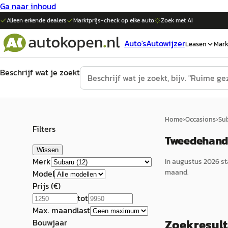
Ga naar inhoud
Alleen erkende dealers
Marktprijs-check op elke
auto
Zoek met AI
Auto's
Autowijzer
Leasen
Mark
Beschrijf wat je zoekt
Home
›
Occasions
›
Su
Filters
Tweedehands
Wissen
Merk
In
augustus 2026
st
maand.
Model
Prijs (€)
tot
Max. maandlast
Zoekresul
Bouwjaar