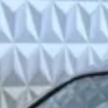
wis B.V.
·
(
44
)
ng →
vragen over de Subaru Legacy
Wat is de gemiddelde prijs van een 
Hoeveel Subaru Legacy occasio
Wat is een goede kilometerstand 
Bij hoeveel dealers in Nederland kan ik een