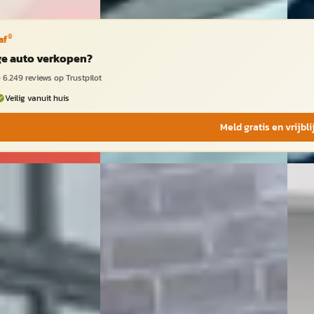
®
af
ige auto verkopen?
·
6.249
reviews op Trustpilot
Veilig vanuit huis
Meld gratis en vrijbl
E
F
y
·
2010
Subaru Legacy
·
2006
Sub
Touring Wagon 2.0R Lederen
Tour
bekleding Trekhaak Climate-
Trek
Cruise Control
€ 6.9
€ 7.450
v.a. 
v.a. € 158/mnd