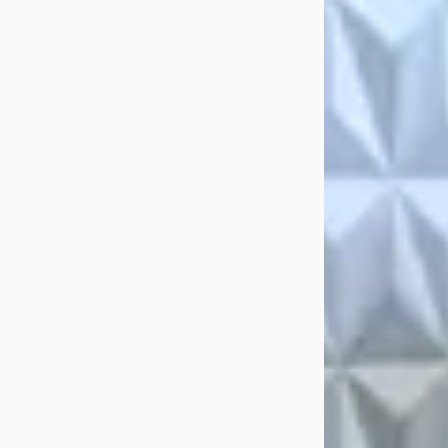
Autobedrijf Leeu
BARNEVELD
4,7
Bekijk aanbiedi
Vergelijk
Veelgestelde 