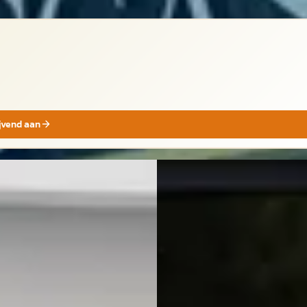
ijvend aan
Subaru Legacy
·
2014
aru Legacy
·
2006
Touring Wagon 2.0i Intro
ing Wagon 3.0R Executive 4x4!
€ 9.950
haak
v.a. € 211/mnd
99
Boven markt
€ 148/mnd