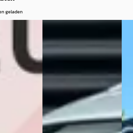
en geladen
y
·
2002
E
Sub
Subaru Legacy
·
2006
Tour
Touring Wagon 2.0R
€ 3.2
€ 3.950
 · Benzine ·
v.a. 
v.a. € 84/mnd
Sche
mmen
· Emmen
Marktconform
2005 
ng →
2006 · 272.015 km · Benzine ·
Hand
Automaat
100P
HVM Nederland
· Voorthuizen
4,5
(
11
Bekijk aanbieding →
Beki
Vergelijk
Vergeli