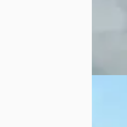
2010 · 171.122 km 
Automaat
Hartog Automotiv
Scharnegoutum
Bekijk aanbiedi
Vergelijk
E
Subaru Legac
Touring Wagon 2.
Automaat 2013 T
€ 6.950