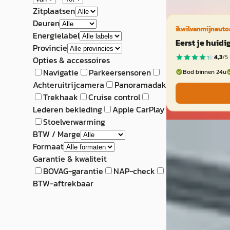
Zitplaatsen
Deuren
ikwilvanmijnauto
Energielabel
Eerst je huid
Provincie
4,3
/5 
Opties & accessoires
Navigatie
Parkeersensoren
Bod binnen 24u
Achteruitrijcamera
Panoramadak
Trekhaak
Cruise control
Lederen bekleding
Apple CarPlay
Stoelverwarming
E
BTW / Marge
Subaru Legac
Formaat
Garantie & kwaliteit
2.5i Comfort
BOVAG-garantie
NAP-check
€ 7.975
BTW-aftrekbaar
v.a. € 169/mnd
Boven markt