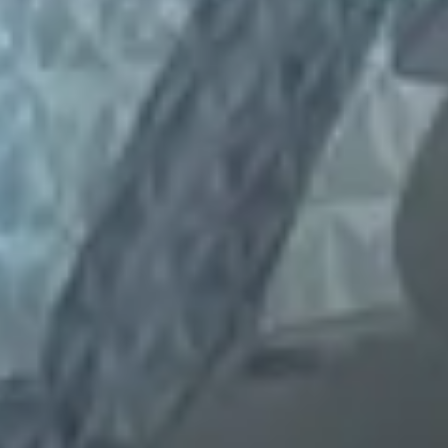
ehands Subaru Legacy?
 Legacy financieren?
 een tweedehands Subaru Legacy?
eedehands Subaru Legacy?
ru Legacy op autokopen.nl?
nds Subaru Legacy hebben?
 tweedehands Subaru Legacy?
 gestegen of gedaald in prijs?