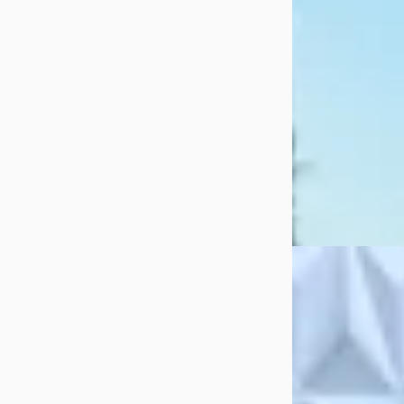
v.a. € 147/mnd
Boven markt
2013 · 214.251 km 
Automaat
Autobedrijf Hui
4,5
(
124
)
Bekijk aanbiedi
Vergelijk
Subaru Legac
€ 2.499
Scherp geprijsd
2004 · 303.000 km
Handgeschakeld