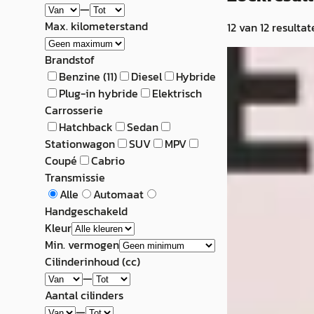
—
Max. kilometerstand
12
van
12
resultat
Subaru Legac
Brandstof
Benzine
(
11
)
Diesel
Hybride
€ 1.948
Plug-in hybride
Elektrisch
Carrosserie
Scherp geprijsd
Hatchback
Sedan
2002 · 259.479 km
Stationwagon
SUV
MPV
Handgeschakeld
Coupé
Cabrio
Transmissie
Van Leeuwen E
Alle
Automaat
Bekijk aanbiedi
Handgeschakeld
Kleur
Vergelijk
Min. vermogen
Cilinderinhoud (cc)
—
Aantal cilinders
—