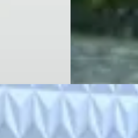
€ 94/mnd
2001 · 224.496 km · LPG ·
tconform
Handgeschakeld
· 280.242 km · Benzine ·
Theo Sonder Auto's
· Albergen
maat
4,6
(
10
)
Bekijk aanbieding →
js Auto's
· Witharen
jk aanbieding →
Vergelijk
jk