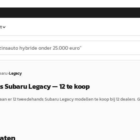
t
baru
›
Legacy
 Subaru Legacy — 12 te koop
aan er
12
tweedehands
Subaru
Legacy
modellen te koop bij
12
dealers.
G
taten