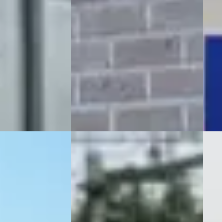
Bove
· Benzine ·
Boven markt
2006 
2006 · 156.696 km · Benzine ·
Auto
e B.V.
·
Handgeschakeld
Cees 
ng →
Van Suilichem Communicatie BV
·
Beki
Barneveld
4,6
(
130
)
Vergeli
Bekijk aanbieding →
Vergelijk
Subaru Legacy
·
2005
Sub
y
·
2013
Touring Wagon 3.0R Leer
Tour
0I Benzine
Koelprobleem
Edit
rekhaak
staat
€ 1.350
€ 4.4
Scherp geprijsd