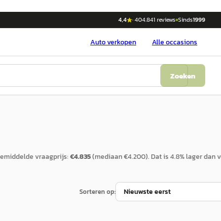
4,4
·
404.841
reviews
Sinds
1999
Auto
verkopen
Alle occasions
Zoeken
emiddelde vraagprijs:
€
4.835
(mediaan €
4.200
).
Dat is
4.8
%
lager
dan v
Sorteren op: