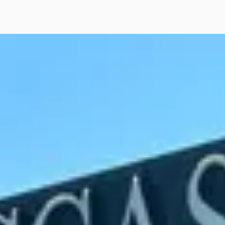
aru Legacy
·
2005
ing Wagon
50
€ 69/mnd
rp geprijsd
· 264.901 km · Benzine ·
geschakeld
lusOccasions
· Tubbergen
8
)
jk aanbieding →
jk