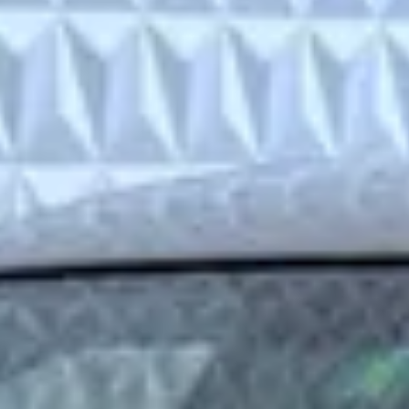
tweedehands Subaru Legacy?
ns zijn er te koop?
voor een Subaru Legacy?
 tweedehands Subaru Legacy kopen?