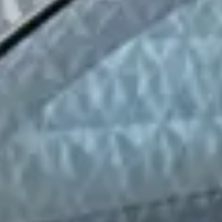
Krijg ik garantie op een tweed
Kan ik een tweedehands Subaru
Waar moet ik op letten bij de aankoop van
Wat is het prijsbereik van een tw
Wat kost de duurste tweedehands Suba
Hoeveel kilometer mag een tweedeha
Wat is een faire vraagprijs voor een
Zijn tweedehands Subaru Legacy occasions