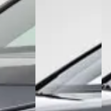
Krijg ik garantie op een tweed
Kan ik een tweedehands Suzuki
Waar moet ik op letten bij de aankoop van
Wat is het prijsbereik van een tw
Wat kost de duurste tweedehands Suzu
Hoeveel kilometer mag een tweedeha
Is het aanbod van tweedehands Suzuki Across 