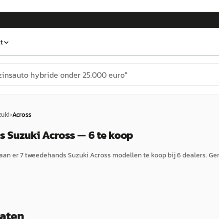
t
zuki
›
Across
 Suzuki Across — 6 te koop
aan er
7
tweedehands
Suzuki
Across
modellen te koop bij
6
dealers.
Gem
taten