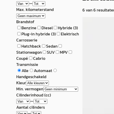
—
Max. kilometerstand
6
van
6
resultate
C
Brandstof
Suzuki Across
Benzine
Diesel
Hybride
(
3
)
Plug-in hybride
(
3
)
Elektrisch
2.5 Plug-in Hybri
Carrosserie
Hatchback
Sedan
€ 45.950
Stationwagon
SUV
MPV
v.a. € 974/mnd
Coupé
Cabrio
Transmissie
2023 · 28.604 km 
Alle
Automaat
Automaat
Handgeschakeld
Kleur
Automobielbedri
Min. vermogen
Vlissingen
4,8
(
1
Cilinderinhoud (cc)
Bekijk aanbiedi
—
Aantal cilinders
Vergelijk
—