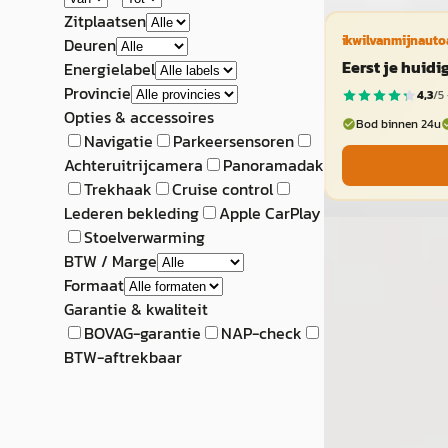
Zitplaatsen
ikwilvanmijnauto
Deuren
Eerst je huid
Energielabel
Provincie
4,3
/5 
Opties & accessoires
Bod binnen 24u
Navigatie
Parkeersensoren
Achteruitrijcamera
Panoramadak
Trekhaak
Cruise control
Lederen bekleding
Apple CarPlay
A
Stoelverwarming
Suzuki Across
BTW / Marge
Formaat
2.5 Plug-in Hybri
Garantie & kwaliteit
BOVAG-garantie
NAP-check
€ 30.900
BTW-aftrekbaar
v.a. € 655/mnd
2021 · 119.564 km 
Automaat