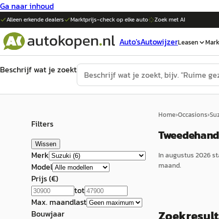
Ga naar inhoud
Alleen erkende dealers
Marktprijs-check op elke
auto
Zoek met AI
Auto's
Autowijzer
Leasen
Mark
Beschrijf wat je zoekt
Home
›
Occasions
›
Su
Filters
Tweedehands
Wissen
Merk
In
augustus 2026
st
maand.
Model
Prijs (€)
tot
Max. maandlast
Zoekresul
Bouwjaar