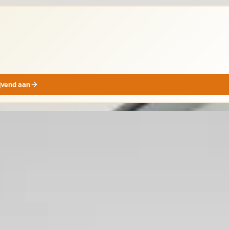
ijvend aan
uki Across
·
2025
lug-in Hybrid Style
.900
€ 1.015/mnd
· 20.682 km · Hybride ·
geschakeld