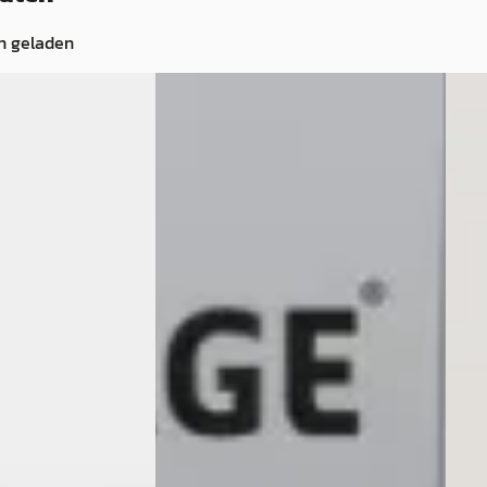
n geladen
A
Suz
·
2023
Suzuki Across
·
2021
2.5 S
d Style
2.5 Plug-In Hybrid Style
€ 37.
€ 34.500
v.a. 
v.a. € 731/mnd
2023 
· Hybride ·
2021 · 66.946 km · Plug-in hybride ·
Auto
Automaat
Multi
jf Moret
·
Auto Bakker
· Sassenheim
4,6
(
51
)
Beki
3
)
Bekijk aanbieding →
Vergeli
ng →
Vergelijk