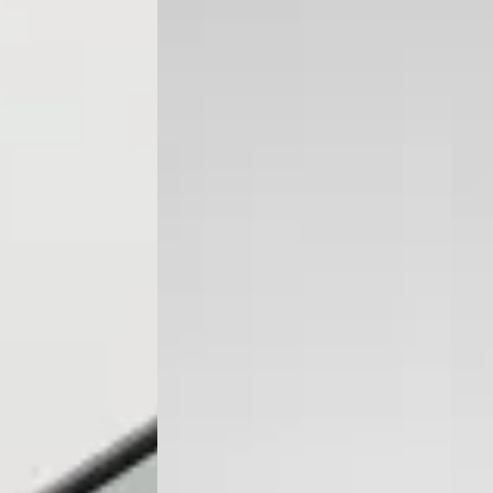
eventer
4,5
(
175
)
Louwman Suzuki Rotterdam
·
Louw
ng →
Ridderkerk
4,3
(
125
)
Ridd
Bekijk aanbieding →
Beki
Vergelijk
Vergeli
ragen over de Suzuki Across
Wat is de gemiddelde prijs van een 
Hoeveel Suzuki Across occasio
Wat is een goede kilometerstand 
Bij hoeveel dealers in Nederland kan ik een