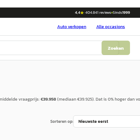
4,4
·
404.841
reviews
Sinds
1999
Auto
verkopen
Alle occasions
Zoeken
iddelde vraagprijs:
€
39.958
(mediaan €
39.925
).
Dat is
0
%
hoger
dan vo
Sorteren op: