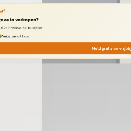
®
af
ige auto verkopen?
·
6.249
reviews op Trustpilot
Veilig vanuit huis
Meld gratis en vrijbl
A
A
·
2021
Suzuki Across
·
2024
Suz
d Style
2.5 Plug-in Hybrid Style
2.5 P
€ 42.900
€ 47
v.a. € 909/mnd
v.a. 
· Plug-in hybride ·
2024 · 52.693 km · Hybride ·
2025 
Handgeschakeld
Hand