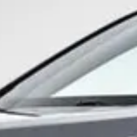
ehands Suzuki Across?
 Across financieren?
 een tweedehands Suzuki Across?
eedehands Suzuki Across?
ki Across op autokopen.nl?
nds Suzuki Across hebben?
occasions toegenomen of afgenomen?