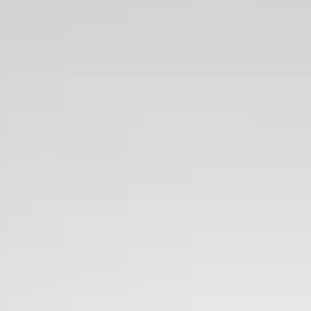
man Suzuki Rotterdam
·
erkerk
4,3
(
125
)
jk aanbieding →
jk
tweedehands Suzuki Across?
ns zijn er te koop?
voor een Suzuki Across?
 tweedehands Suzuki Across kopen?