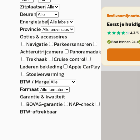
Zitplaatsen
Deuren
ikwilvanmijnauto
Energielabel
Eerst je huid
Provincie
4,3
/5 
Opties & accessoires
Bod binnen 24u
Navigatie
Parkeersensoren
Achteruitrijcamera
Panoramadak
Trekhaak
Cruise control
Lederen bekleding
Apple CarPlay
Stoelverwarming
B
BTW / Marge
Toyota Corol
Formaat
Hybrid 140 Dyna
Garantie & kwaliteit
BOVAG-garantie
NAP-check
€ 33.450
BTW-aftrekbaar
v.a. € 709/mnd
2024 · 17.377 km ·