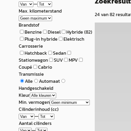
Zoekresul
—
Max. kilometerstand
24
van
82
resulta
Brandstof
A
Benzine
Diesel
Hybride
(
82
)
Toyota Corol
Plug-in hybride
Elektrisch
Carrosserie
Hybrid 140 Activ
Hatchback
Sedan
€ 30.950
Stationwagon
SUV
MPV
Coupé
Cabrio
v.a. € 656/mnd
Transmissie
Alle
Automaat
2024 · 38.388 km 
Handgeschakeld
Handgeschakeld
Kleur
Louwman BYD A
Min. vermogen
4,8
(
69
)
Cilinderinhoud (cc)
Bekijk aanbiedi
—
Aantal cilinders
Vergelijk
—