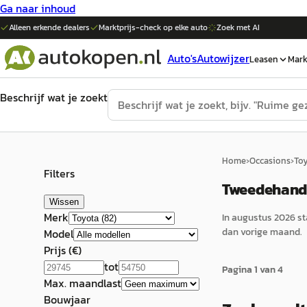
Ga naar inhoud
Alleen erkende dealers
Marktprijs-check op elke
auto
Zoek met AI
Auto's
Autowijzer
Leasen
Mark
Beschrijf wat je zoekt
Home
›
Occasions
›
To
Filters
Tweedehands
Wissen
Merk
In
augustus 2026
st
dan vorige maand.
Model
Prijs (€)
tot
Pagina
1
van
4
Max. maandlast
Bouwjaar