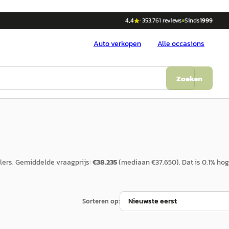
4,4
·
353.761
reviews
Sinds
1999
Auto
verkopen
Alle occasions
Zoeken
ers.
Gemiddelde vraagprijs:
€
38.235
(mediaan €
37.650
).
Dat is
0.1
%
hog
Sorteren op: