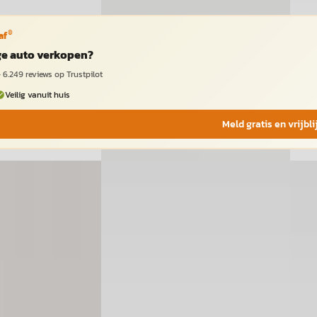
®
af
ige auto verkopen?
·
6.249
reviews op Trustpilot
Veilig vanuit huis
Meld gratis en vrijbl
B
B
la_Cross
·
2024
Toyota Corolla_Cross
·
2025
Toy
mic
Hybrid 140 Style
Hybri
€ 34.400
€ 33.
v.a. € 729/mnd
v.a. 
 Hybride ·
2025 · 30.921 km · Hybride ·
2024 