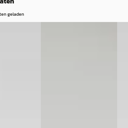
taten
ten geladen
B
B
la_Cross
·
2024
Toyota Corolla_Cross
·
2026
Toy
e
Hybrid 140 Dynamic
Hybri
€ 42.190
€ 35.
v.a. € 894/mnd
v.a. 
· Hybride ·
2026 · 10 km · Hybride ·
2025 
Handgeschakeld
Auto
rnhem
· Velp
Louwman Toyota Hoofddorp
·
Louw
Hoofddorp
4,0
(
443
)
Roos
ng →
Bekijk aanbieding →
Beki
Vergelijk
Vergeli