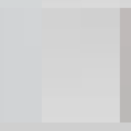
B
B
la_Cross
·
2026
Toyota Corolla_Cross
·
2024
Toy
ort
Hybrid 140 Active
Hybri
€ 32.950
€ 34
v.a. € 698/mnd
v.a. 
· Hybride ·
2024 · 18.871 km · Hybride ·
2025 
Handgeschakeld
Hand
Tilburg
· Tilburg
Louwman Toyota Rotterdam
·
Louw
Ridderkerk
4,2
(
685
)
Ridd
ng →
Bekijk aanbieding →
Beki
Vergelijk
Vergeli