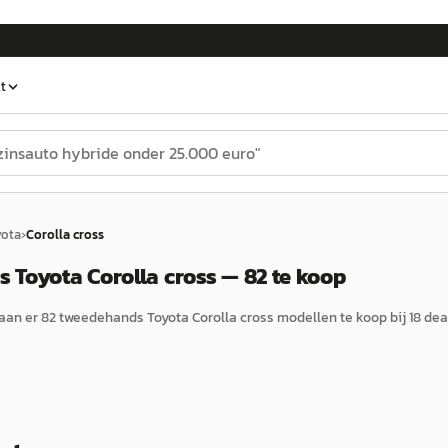
t
yota
›
Corolla cross
 Toyota Corolla cross — 82 te koop
aan er
82
tweedehands
Toyota
Corolla cross
modellen te koop bij
18
deal