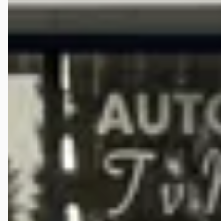
CC?
Bij hoeveel dealers in Nederland kan ik een
tweedehands Volkswagen CC kopen?
Krijg ik garantie op een tweedehands Volkswagen CC?
Kan ik een tweedehands Volkswagen CC financieren?
Waar moet ik op letten bij de aankoop van een
tweedehands Volkswagen CC?
Wat is het prijsbereik van een tweedehands Volkswagen
CC?
Wat kost de duurste tweedehands Volkswagen CC op