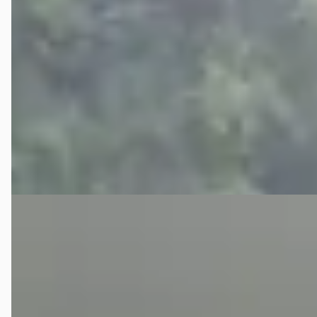
1.8 TSI
€ 5.600
v.a. € 119/mnd
2013 · 275.016 km · Benzine · Automaat
B.O. Auto’s
· Hengelo
4,7
(
30
)
Bekijk aanbieding →
Vergelijk
Volkswagen CC
·
2014
3.6 V6 4Motion
€ 18.000
v.a. € 382/mnd