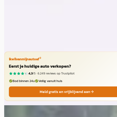
v.a. € 167/mnd
2014 · 222.038 km · Benzine · Handgeschakeld
Auto van der Zwan
· Hardenberg
Bekijk aanbieding →
Vergelijk
®
ikwilvanmijnautoaf
Eerst je huidige auto verkopen?
4,3
/5 ·
6.249
reviews op Trustpilot
Bod binnen 24u
Veilig vanuit huis
Meld gratis en vrijblijvend aan
Volkswagen CC
·
2013