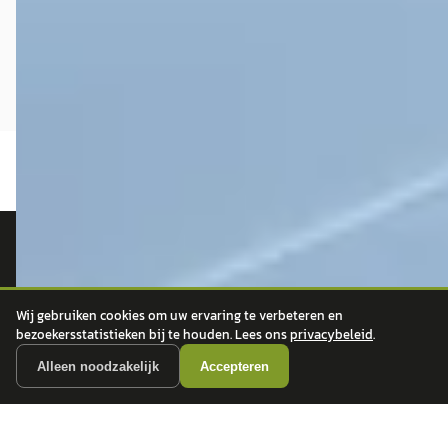
autokopen.nl geeft geen financieel advies en is niet bevoegd om vragen over
financiële producten te beantwoorden. Wij verwijzen door naar erkende, AFM-
vergunde partners.
Wij gebruiken cookies om uw ervaring te verbeteren en
bezoekersstatistieken bij te houden. Lees ons
privacybeleid
.
Alleen noodzakelijk
Accepteren
POPULAIRE MERKEN
Volkswagen
Vind jouw volgende auto bij
Toyota
betrouwbare dealers.