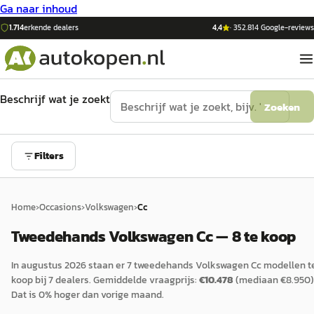
Ga naar inhoud
1.714
erkende dealers
4,4
·
352.814
Google-reviews
Beschrijf wat je zoekt
Zoeken
Filters
Home
›
Occasions
›
Volkswagen
›
Cc
Tweedehands Volkswagen Cc — 8 te koop
In
augustus 2026
staan er
7
tweedehands
Volkswagen
Cc
modellen t
koop bij
7
dealers.
Gemiddelde vraagprijs:
€
10.478
(mediaan €
8.950
)
Dat is
0
%
hoger
dan vorige maand.