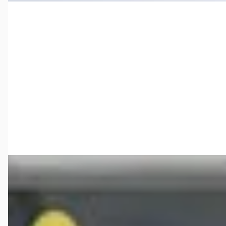
B
Volkswagen CC
·
2013
€ 9.445
v.a. € 200/mnd
2013 · 192.326 km · Benzine · Handgeschakeld
Haverkamp Auto's
· Teuge
3,8
(
300
)
Bekijk aanbieding →
Vergelijk
A
Volkswagen CC
·
2003
1.4 TSI 160PK Bluemotion Sport
€ 15.450