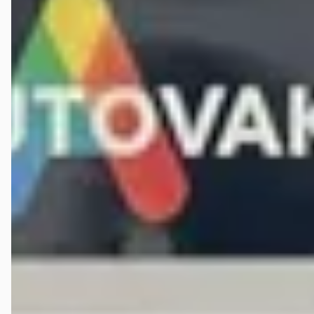
v.a. € 328/mnd
2003 · 117.801 km · Benzine · Handgeschakeld
Autobedrijf van Mensvoort
· Leende
4,6
(
42
)
Bekijk aanbieding →
Vergelijk
Veelgestelde vragen over de Volkswagen Cc
Wat is de gemiddelde prijs van een tweedehands
Volkswagen CC?
Hoeveel Volkswagen CC occasions zijn er te koop?
Wat is een goede kilometerstand voor een Volkswagen