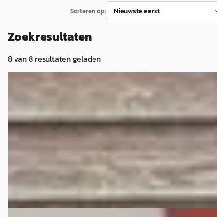
Sorteren op:
Zoekresultaten
8
van
8
resultaten geladen
Volkswagen CC
·
2014
€ 12.500
v.a. € 265/mnd
2014 · 93.000 km · Benzine · Handgeschakeld
Car Service Toenink
· Lochem
Bekijk aanbieding →
Vergelijk
Volkswagen CC
·
2013