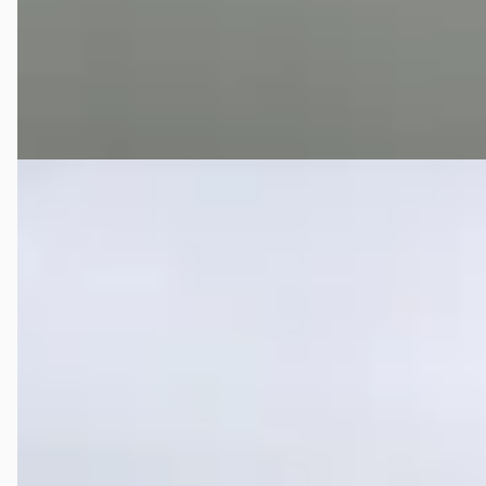
2014 · 167.000 km · Benzine · Automaat
Selles Auto's Kamperzeedijk B.V.
· Genemuiden
4,3
(
116
)
Bekijk aanbieding →
Vergelijk
A
Volkswagen CC
·
2013
€ 7.450
v.a. € 158/mnd
2013 · 476.717 km · Diesel · Handgeschakeld
Autohuis Jacobs
· Steenbergen
4,7
(
24
)
Bekijk aanbieding →
Vergelijk