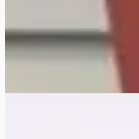
1.4 TSI (Clima/Cruise/Volledig gedocumenteerd)
€ 8.950
v.a. € 190/mnd
2013 · 173.033 km · Benzine · Handgeschakeld
Ekkrol
Bekijk aanbieding →
Vergelijk
A
Volkswagen CC
·
2014
Passat 1.4 TSI PDC/Navi/Bluetooth
€ 7.900