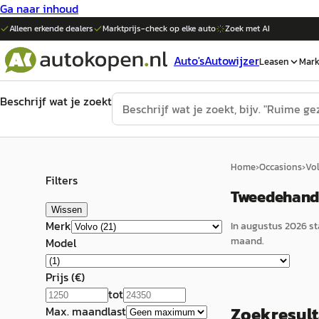
Ga naar inhoud
Alleen erkende dealers
Marktprijs-check op elke
auto
Zoek met AI
Auto's
Autowijzer
Leasen
Mark
Beschrijf wat je zoekt
Home
›
Occasions
›
Vo
Filters
Tweedehands
Wissen
Merk
In
augustus 2026
st
maand.
Model
Prijs (€)
tot
Zoekresul
Max. maandlast