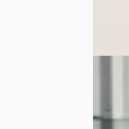
Classic Roadster
Bekijk aanbiedi
Vergelijk
Volvo C70
·
19
2.4 T Automaat
€ 2.450
Scherp geprijsd
1999 · 295.807 km
Automaat
Autoservice Tho