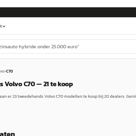
t
lvo
›
C70
 Volvo C70 — 21 te koop
aan er
23
tweedehands
Volvo
C70
modellen te koop bij
20
dealers.
Gemi
taten