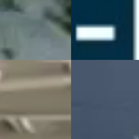
6 km · Benzine · Automaat
2005 · 213.888 km · Benzine ·
Handgeschakeld
 Auto's
· Gieten
4,5
(
129
)
jk aanbieding →
Auto Reuvers
· Losser
4,5
(
321
)
Bekijk aanbieding →
jk
Vergelijk
vo C70
·
2001
Volvo C70
·
1999
, leder, automaat...
Convertible 2.4
T,Apk,Nap,Airco,Cabrio,Apk
50
€ 1.250
€ 158/mnd
Scherp geprijsd
tconform
1999 · 306.554 km · Benzine ·
· 225.700 km · Benzine ·
Handgeschakeld
maat