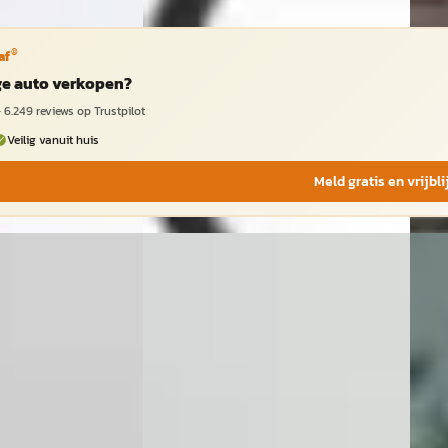
®
af
ige auto verkopen?
·
6.249
reviews op Trustpilot
Veilig vanuit huis
Meld gratis en vrijbl
Volvo C70
·
1998
E
009
Vol
Coupé 2.5 T Exclusive
Conve
€ 9.500
€ 23.
v.a. € 201/mnd
v.a.
Boven markt
Bove