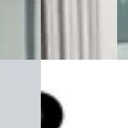
Handgeschakeld
2007 
Auto
n geplaatst
Schuurman Auto's
· Alblasserdam
4,9
(
37
)
Auto
ng →
Bekijk aanbieding →
4,6
(
4
Beki
Vergelijk
Vergeli
000
Volvo C70
·
2011
Convertible T5 230PK Automaat
Tourer
€ 16.800
v.a. € 356/mnd
Boven markt
 Benzine ·