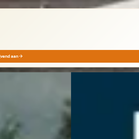
ijvend aan
Volvo C70
·
2005
vo C70
·
0
Convertible 2.5 T5 Summum /
rtible 2.4i
Xenon / Leder / Navi / Dynaud
950
€ 9.900
 € 508/mnd
v.a. € 210/mnd
n markt
Boven markt