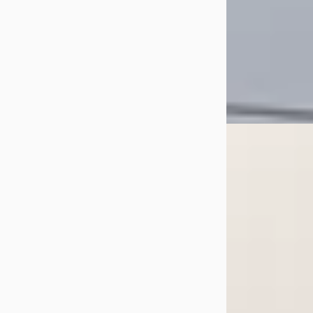
Auto Service Kl
van Twente - Goo
Bekijk aanbiedi
Vergelijk
Volvo C70
·
2
Convertible
€ 7.950
v.a. € 169/mnd
Marktconform
2003 · 112.401 km 
Handgeschakeld