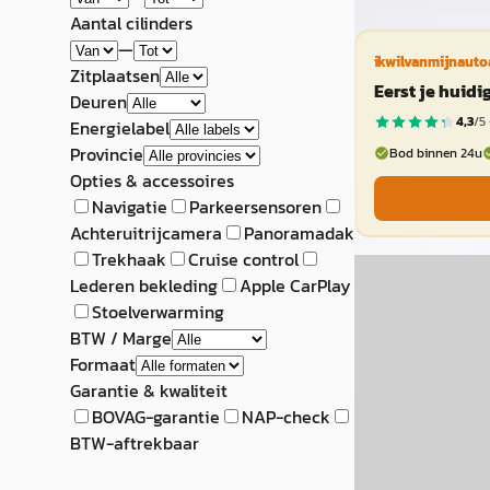
Aantal cilinders
—
ikwilvanmijnauto
Zitplaatsen
Eerst je huid
Deuren
4,3
/5 
Energielabel
Provincie
Bod binnen 24u
Opties & accessoires
Navigatie
Parkeersensoren
Achteruitrijcamera
Panoramadak
Trekhaak
Cruise control
C
Lederen bekleding
Apple CarPlay
Volvo C70
·
2
Stoelverwarming
BTW / Marge
2.0D Summum
Formaat
€ 6.445
Garantie & kwaliteit
BOVAG-garantie
NAP-check
v.a. € 137/mnd
BTW-aftrekbaar
Scherp geprijsd