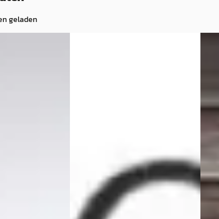
en geladen
003
E
Vol
Volvo C70
·
2008
 - 5
€ 12.
Convertible 2.4 D5 KINETIC
v.a. 
€ 7.995
Bove
v.a. € 169/mnd
2003 
Marktconform
Auto
 · Benzine ·
2008 · 99.900 km · Diesel ·
Car S
Automaat
Beki
SER
4,5
(
47
)
ng →
UniekWagentje B.V.
Vergeli
Bekijk aanbieding →
Vergelijk