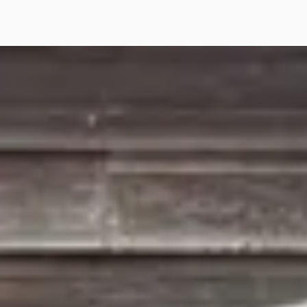
vo C70
·
2003
500
€ 265/mnd
n markt
· 201.000 km · Benzine ·
maat
ervice Toenink
· Lochem
jk aanbieding →
jk