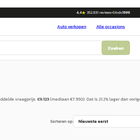
4,4
·
352.831
reviews
Sinds
1999
Auto
verkopen
Alle occasions
Zoeken
ddelde vraagprijs:
€
9.123
(mediaan €
7.950
).
Dat is
21.2
%
lager
dan vorig
Sorteren op: