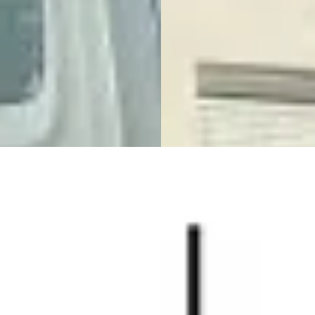
· 230.986 km · Benzine ·
Automaat
maat
Autobedrijf Goos
· BREDA
4,5
 Center Wijchen
· Wijchen
266 dagen geleden geplaatst
9
)
jk aanbieding →
Bekijk aanbieding →
jk
Vergelijk