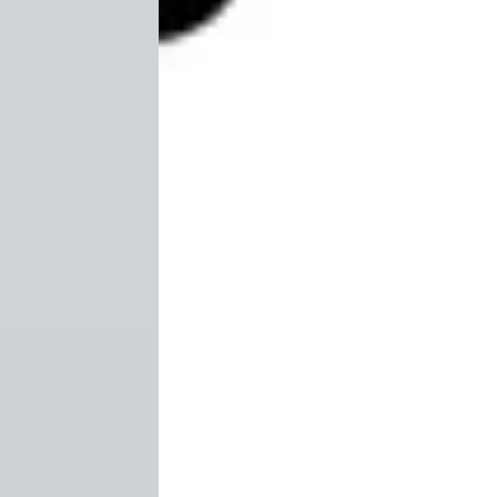
2011 · 209.156 km · Benzine ·
Automaat
k B.V.
· Nunspeet
Jacob Schaap Volvo Emmeloord
·
ng →
Emmeloord
4,5
(
94
)
Bekijk aanbieding →
Vergelijk
ragen over de Volvo C70
Wat is de gemiddelde prijs van ee
Hoeveel Volvo C70 occasions
Wat is een goede kilometerstan