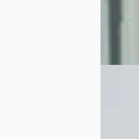
5,0
(
117
)
759 dagen gelede
Bekijk aanbiedi
Vergelijk
Volvo C70
·
2
2.0 T
€ 22.900
v.a. € 485/mnd
Boven markt
2000 · 16.317 km ·