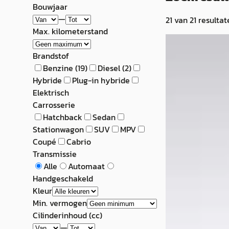
Bouwjaar
—
21
van
21
resultat
Max. kilometerstand
Volvo C70
·
2
Brandstof
Convertible 2.0 T
Benzine
(
19
)
Diesel
(
2
)
Hybride
Plug-in hybride
€ 6.495
Elektrisch
v.a. € 138/mnd
Carrosserie
Hatchback
Sedan
Scherp geprijsd
Stationwagon
SUV
MPV
Coupé
Cabrio
2003 · 159.397 km
Transmissie
Handgeschakeld
Alle
Automaat
D&T Auto's
· LOS
Handgeschakeld
Bekijk aanbiedi
Kleur
Min. vermogen
Vergelijk
Cilinderinhoud (cc)
—