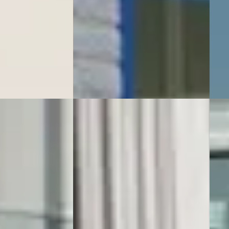
· Doesburg
Automaat
ng →
Auto
Schuiling Driel
· Driel
4,2
(
181
)
Mete
Bekijk aanbieding →
Beki
Vergelijk
Vergeli
99
Volvo C70
·
2004
E
Vol
Convertible 2.3 T5 245pk Aut.
Tourer Black
Conv
Auto
€ 10.950
€ 5.4
v.a. € 232/mnd
 · Benzine ·
v.a. 
Boven markt
Sche
m de Jong
· Delden
2004 · 132.668 km · Benzine ·