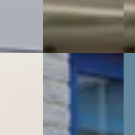
umpers VDK
· Hof
2009 · 223.510 km · Benzine ·
Welo
r
4,7
(
118
)
Handgeschakeld
Beki
ng →
Welovo
· Beverwijk
4,4
(
117
)
Vergeli
Bekijk aanbieding →
Vergelijk
003
E
Vol
Volvo C70
·
2009
CONV
Convertible 2.4i Summum Inclusief
NL
afleveringskosten
€ 7.9
€ 24.350
v.a. 
v.a. € 516/mnd
Mark
· Benzine ·
Boven markt
2007 
2009 · 240.065 km · Benzine ·
Hand