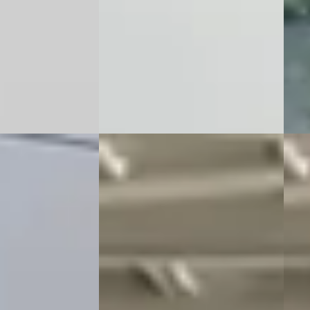
1998 · 67.944 km · Benzine ·
· Diesel ·
Automaat
72.47
Automobielbedrijf van der Kwaak
·
Buist
urhuisterveen
Rijnsburg
Beki
ng →
Bekijk aanbieding →
Vergeli
Vergelijk
D
Vol
004
Volvo C70
·
2009
Incl. 
Keurig onderhouden nieuwe
€ 7.4
koppeling met garantie
v.a. 
€ 6.950
Mark
v.a. € 147/mnd
 · Benzine ·
2001 
Marktconform
Auto