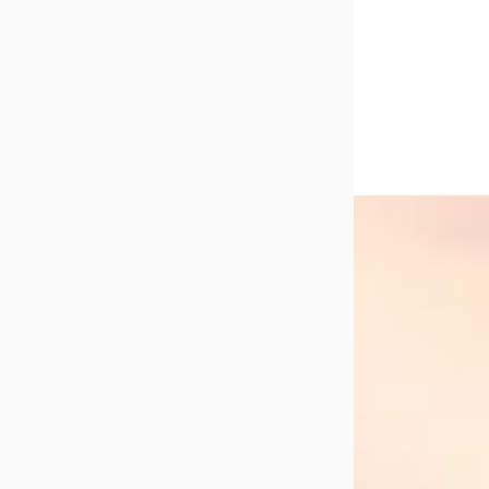
Vergelijk
EV
A
Volvo EX40
·
Single Motor Ex
82 kWh
€ 45.900
v.a. € 973/mnd
Marktconform
2025 · 5.143 km · E