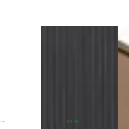
Vergelijk
aanb
Vergeli
EV
A
EV
A
2026
Volvo EX40
·
2025
Vol
tended Range
Single Motor 70kWh Core Business
Singl
kWh
Euro
€ 43.900
€ 52.
v.a. € 931/mnd
v.a. 
Marktconform
Mark
2025 · 15.000 km · Elektrisch ·
ektrisch · Automaat
Automaat
2026 
Utrecht
4,6
(
214
)
Broekhuis Volvo Zeist
4,4
(
275
)
Broek
Bekijk
~
97
% SoH
Bekijk
~
1
atie)
(indicatie)
aanbieding →
aanb