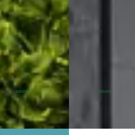
e Motor Plus 70 kWh
Single Motor Extended Range
Ultra Black Ed. 82 kWh
.900
€ 53.940
€ 825/mnd
v.a. € 1.143/mnd
rp geprijsd
Marktconform
· 29.842 km · Elektrisch ·
maat
2026 · 15 km · Elektrisch · Aut
khuis Volvo Harderwijk
Broekhuis Volvo Hoogeveen
02
)
4,4
(
183
)
5
% SoH
Bekijk
~
100
% SoH
Bekijk
(indicatie)
(indicatie)
ieding →
aanbieding →
jk
Vergelijk
NIEUW