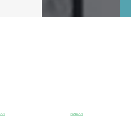
EV
A
NIE
2026
Volvo EX40
·
2026
EV
A
Vol
ended Range Plus
Single Motor Extended Range
Ultra Europa 82 kWh
Twin 
Euro
€ 54.085
€ 58.
v.a. € 1.146/mnd
v.a. 
Marktconform
Bove
ektrisch · Automaat
2026 · 15 km · Elektrisch · Automaat
2026 
Utrecht
4,6
(
214
)
Broekhuis Volvo Utrecht
4,6
(
214
)
Bekijk
~
100
% SoH
Bekijk
Broe
atie)
(indicatie)
aanbieding →
4,4
(
2
~
1