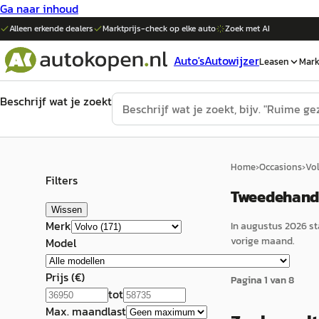
Ga naar inhoud
Alleen erkende dealers
Marktprijs-check op elke
auto
Zoek met AI
Auto's
Autowijzer
Leasen
Mark
Beschrijf wat je zoekt
Home
›
Occasions
›
Vo
Filters
Tweedehands
Wissen
Merk
In
augustus 2026
st
vorige maand.
Model
Prijs (€)
Pagina
1
van
8
tot
Max. maandlast