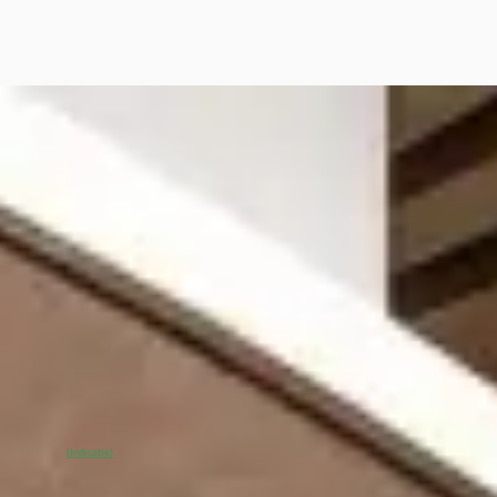
vo EX40
·
2026
nded Range Plus Black Edition
445
€ 1.112/mnd
tconform
· 150 km · Elektrisch ·
maat
huis Volvo Bilthoven
4,4
(
82
)
00
% SoH
Bekijk
(indicatie)
ieding →