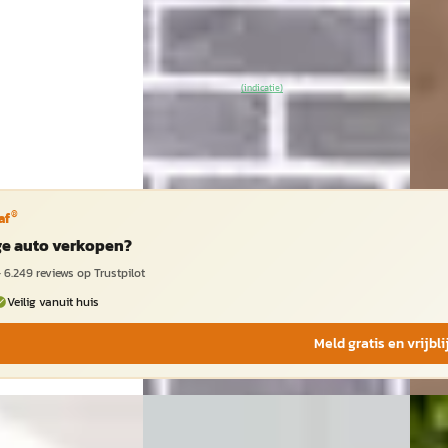
4,6
(
159
)
Vergeli
Gisteren geplaatst
~
100
% SoH
Bekijk
(indicatie)
aanbieding →
Vergelijk
®
af
ige auto verkopen?
·
6.249
reviews op Trustpilot
Veilig vanuit huis
Meld gratis en vrijbl
EV
EV
A
2026
Volvo EX40
·
2025
Vol