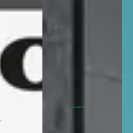
2025
Volvo EX40
·
2026
Vol
ended Range Plus
Single Motor Extended Range
Sing
 / 20" Velgen
Ultra Europa 82 kWh
82 k
d / Audio Harman
€ 51.940
€ 38
v.a. € 1.101/mnd
v.a. 
Marktconform
Sche
2026 · 999 km · Elektrisch ·
2025 
Automaat
Auto
 Elektrisch ·
Broekhuis Volvo Hoogeveen
Auto
4,4
(
183
)
Purm
vo Lelystad
·
~
100
% SoH
Bekijk
~
9
(indicatie)
aanbieding →
aanb
Bekijk
ie)
Vergelijk
Vergeli