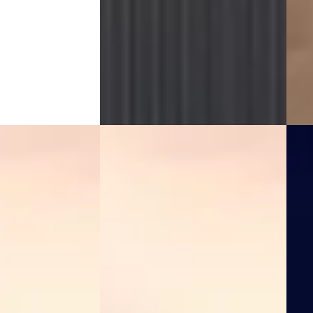
Vergelijk
Vergeli
EV
A
EV
A
2025
Volvo EX40
·
2025
Vol
tended Range Core
Single Motor Extended Range Plus
Singl
82 kWh
Edit
€ 44.900
€ 41.
v.a. € 952/mnd
v.a.
Marktconform
Sche
lektrisch ·
2025 · 22.413 km · Elektrisch ·
2025 