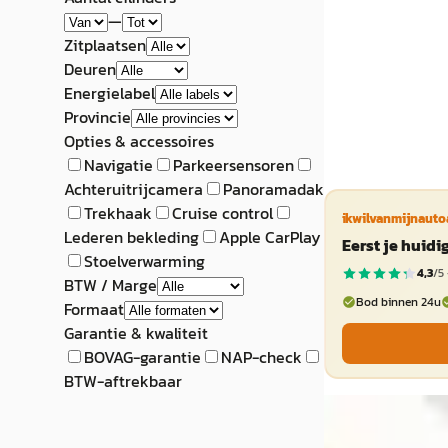
aanbieding →
—
Zitplaatsen
Vergelijk
Deuren
Energielabel
Provincie
Opties & accessoires
Navigatie
Parkeersensoren
Achteruitrijcamera
Panoramadak
Trekhaak
Cruise control
ikwilvanmijnauto
Lederen bekleding
Apple CarPlay
Eerst je huid
Stoelverwarming
4,3
/5 
BTW / Marge
Bod binnen 24u
Formaat
Garantie & kwaliteit
BOVAG-garantie
NAP-check
BTW-aftrekbaar
EV
A
Volvo EX40
·