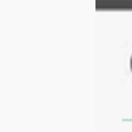
Volvo EX40
·
Single Motor Ext
Black Ed. 82 kWh
Black / Pixel Le
& kardon
€ 46.900
v.a. € 994/mnd
Marktconform
2025 · 19.256 km ·
Automaat
Jacob Schaap Vol
Lelystad
4,5
(
80
)
~
97
% SoH
(indicat
aanbieding →