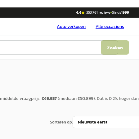
4,4
·
353.761
reviews
Sinds
1999
Auto
verkopen
Alle occasions
Zoeken
middelde vraagprijs:
€
49.937
(mediaan €
50.899
).
Dat is
0.2
%
hoger
dan
Sorteren op: