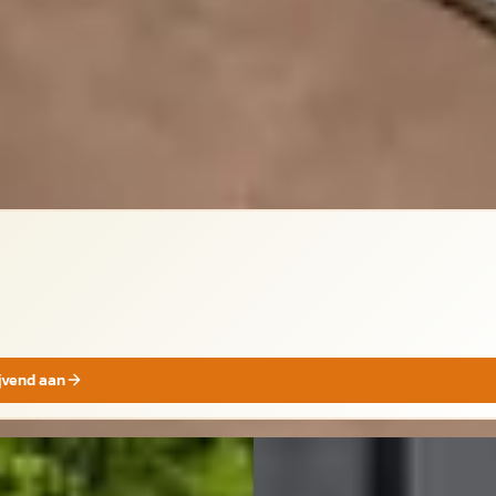
jk
ijvend aan
EV
C
vo EX40
·
2024
Volvo EX40
·
2026