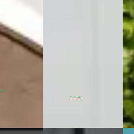
ended Range Plus
Single Motor Extended Range
Singl
Ultra Black Ed. 82 kWh
€ 38
€ 45.935
v.a. 
v.a. € 974/mnd
Sche
Marktconform
2024 
ektrisch ·
2025 · 18.675 km · Elektrisch ·
Auto
Automaat
Broe
Bilthoven
4,4
(
82
)
Wensink Occasions Emmeloord
·
4,5
(
3
Bekijk
Emmeloord
4,1
(
441
)
~
9
atie)
~
97
% SoH
Bekijk
aanb
(indicatie)
aanbieding →
Vergeli
Vergelijk
EV
C
EV