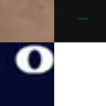
9 dagen geleden geplaatst
jk
~
100
% SoH
Bekijk
(indicatie)
aanbieding →
Vergelijk
EV
A
vo EX40
·
2025
Volvo EX40
·
2026
e Motor Core Business
Single Motor Plus Europe 70 
ion 70 kWh
€ 49.130
950
v.a. € 1.041/mnd
 € 889/mnd
Marktconform
rp geprijsd
2026 · 15 km · Elektrisch · Aut
· 3.541 km · Elektrisch ·