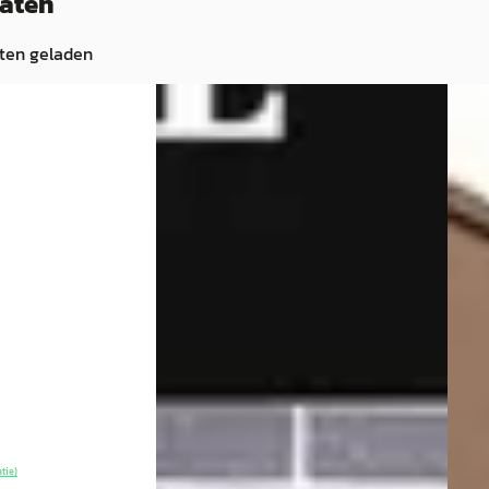
taten
ten geladen
Nieuw binnen
EV
A
EV
A
Vol
2026
Volvo EX40
·
2026
Exte
 Range Ultra Bl.
Single Motor Ext. Range Plus Bl. Ed.
€ 52.
Europa 82 kWh
v.a. 
€ 53.899
Mark
v.a. € 1.143/mnd
2026 
Marktconform
Auto
ektrisch · Automaat
2026 · 989 km · Elektrisch ·
Broek
Automaat
o Emmen
4,6
(
239
)
~
1
Bekijk
Nieuwenhuijse Raalte
· Raalte
aanb
atie)