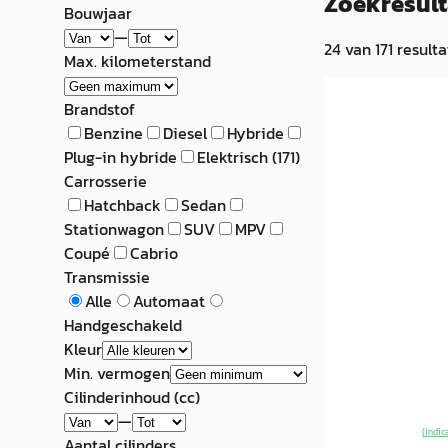
Zoekresul
Bouwjaar
—
24
van
171
resulta
Max. kilometerstand
NIEUW
Brandstof
EV
A
Benzine
Diesel
Hybride
Volvo EX40
·
Plug-in hybride
Elektrisch
(
171
)
Carrosserie
Single Motor Ext.
Hatchback
Sedan
Ed. Eur. 82 kWh
Stationwagon
SUV
MPV
€ 56.735
Coupé
Cabrio
Transmissie
v.a. € 1.203/mnd
Alle
Automaat
Handgeschakeld
Marktconform
Kleur
2026 · 15 km · El
Min. vermogen
Cilinderinhoud (cc)
Broekhuis Volv
—
~
100
% SoH
(indic
Aantal cilinders