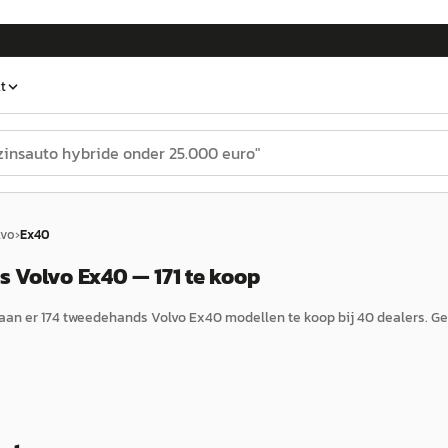
t
lvo
›
Ex40
 Volvo Ex40 — 171 te koop
aan er
174
tweedehands
Volvo
Ex40
modellen te koop bij
40
dealers.
Ge