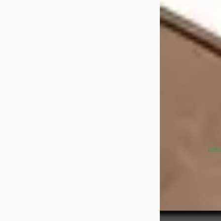
Single Motor Ext
Europa 82 kWh
€ 51.900
v.a. € 1.100/mnd
Marktconform
2026 · 150 km · El
Automaat
Broekhuis Volvo 
~
100
% SoH
(indic
aanbieding →
Vergelijk
EV