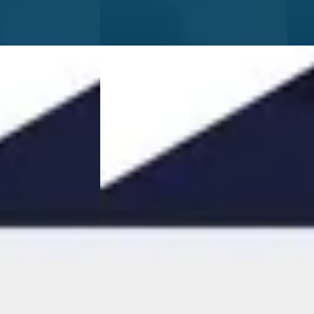
Vergeli
DEMO
EV
A
024
Voyah Free
·
2024
 4WD 106 kWh
Flagship Edition 4WD 106 kWh
€ 44.925
v.a. € 952/mnd
Marktconform
 Elektrisch ·
2024 · 28.215 km · Elektrisch ·
Automaat
h | MHERO Houten
·
Dongfeng | Voyah | MHERO Den
Haag
· Den Haag
4,6
(
549
)