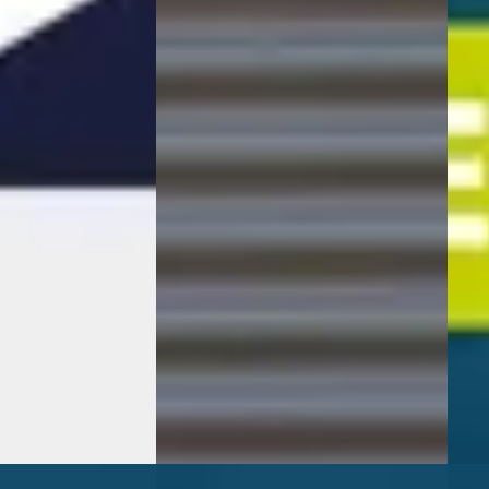
BEV 106 KWH Flagship Edition
BEV 
4WD
4WD 
€ 57.295
€ 49
v.a. € 1.215/mnd
v.a. 
 Elektrisch ·
Marktconform
Mark
2025 · 3 km · Elektrisch · Automaat
2025 
h | MHERO Houten
·
Auto
Wassink Venlo
· Venlo
4,3
(
365
)
Wass
 geplaatst
106 dagen geleden geplaatst
106 
ng →
Bekijk aanbieding →
Beki
Vergelijk
Vergeli
NIEUW
NIE