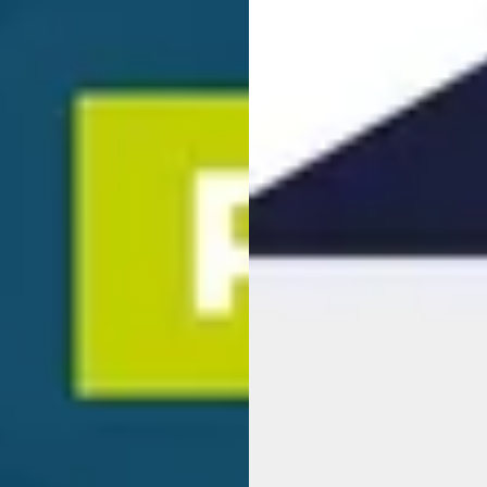
EV
A
ah Free
·
2026
Voyah Free
·
2026
ness Edition 490PK 106 KWh
Flagship Edition 4WD 106 kWh
€ 56.980
734
v.a. € 1.208/mnd
€ 1.351/mnd
Marktconform
n markt
2026 · 10 km · Elektrisch ·
· 5 km · Elektrisch · Automaat
Automaat
ink Arnhem Peugeot/Citroën
Dongfeng | Voyah | MHERO Ho
nhem
4,0
(
397
)
Houten
4,6
(
244
)
dagen geleden geplaatst
556 dagen geleden geplaatst
jk aanbieding →
Bekijk aanbieding →