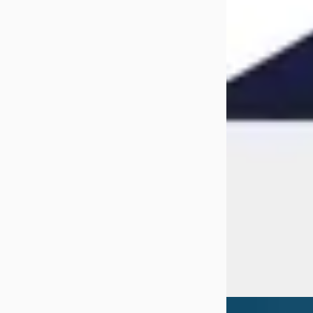
€ 41.450
v.a. € 879/mnd
Scherp geprijsd
2024 · 46.301 km ·
Automaat
Dongfeng | Voya
Houten
4,6
(
244
)
56 dagen geleden
Bekijk aanbiedi
Vergelijk
DEMO