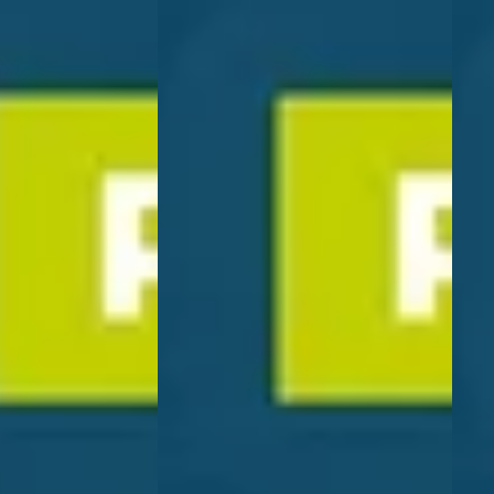
EV
A
EV
025
Voyah Free
·
2026
Voy
t Business
BEV 106 KWH Limited Edition 4WD
Busi
06 KWh
4WD
€ 58.075
€ 63.
v.a. € 1.231/mnd
v.a. 
Boven markt
Bove
2026 · 5 km · Elektrisch · Automaat
Elektrisch ·
2026 
Wassink Arnhem Peugeot/Citroën
· Arnhem
4,0
(
397
)
Wass
Peugeot/Citroën
· Ar
108 dagen geleden geplaatst
7
)
108 
Bekijk aanbieding →
n geplaatst
Beki
Vergelijk
ng →