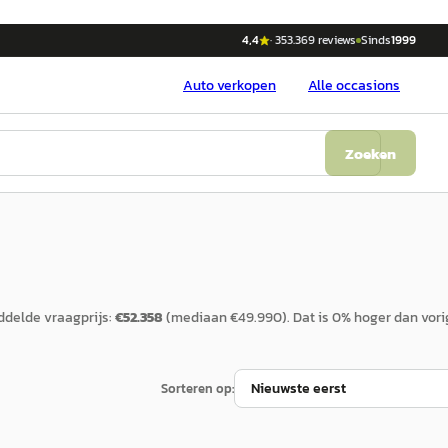
4,4
·
353.369
reviews
Sinds
1999
Auto
verkopen
Alle occasions
Zoeken
delde vraagprijs:
€
52.358
(mediaan €
49.990
).
Dat is
0
%
hoger
dan vori
Sorteren op: