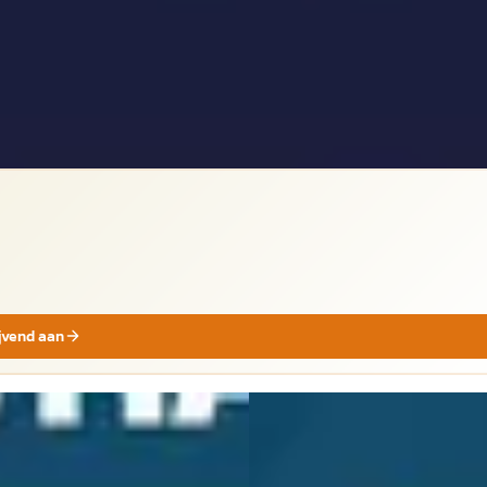
jk
ijvend aan
O
NIEUW
EV
A
ah Free
·
2025
Voyah Free
·
2026