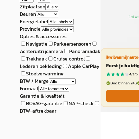
434 dagen gelede
Zitplaatsen
Deuren
~
98
% SoH
(indicat
Energielabel
aanbieding →
Provincie
Opties & accessoires
Vergelijk
Navigatie
Parkeersensoren
Achteruitrijcamera
Panoramadak
ikwilvanmijnauto
Trekhaak
Cruise control
Eerst je huid
Lederen bekleding
Apple CarPlay
Stoelverwarming
4,3
/5 
BTW / Marge
Bod binnen 24u
Formaat
Garantie & kwaliteit
BOVAG-garantie
NAP-check
BTW-aftrekbaar
EV
A
Voyah Free
·
2
Flagship Edition