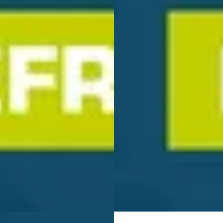
106 KWH Flagship Edition
BEV 106 KWH Limited Edition
490pk I
€ 56.495
.990
v.a. € 1.198/mnd
€ 1.060/mnd
Marktconform
tconform
2026 · 5 km · Elektrisch · Auto
· 14.576 km · Elektrisch ·
Wassink Arnhem Peugeot/Cit
maat
· Arnhem
4,0
(
397
)
ink Venlo
· Venlo
4,3
(
365
)
108 dagen geleden geplaatst
dagen geleden geplaatst
Bekijk aanbieding →
jk aanbieding →
Vergelijk
jk
UW
NIEUW