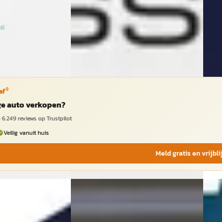
n geplaatst
Vergelijk
Vergeli
Bekijk
ie)
®
af
ige auto verkopen?
·
6.249
reviews op Trustpilot
Veilig vanuit huis
Meld gratis en vrijbl
NIEUW
DEM
024
EV
EV
A
Voyah Free
·
2025
Voy
 4WD 106 kWh