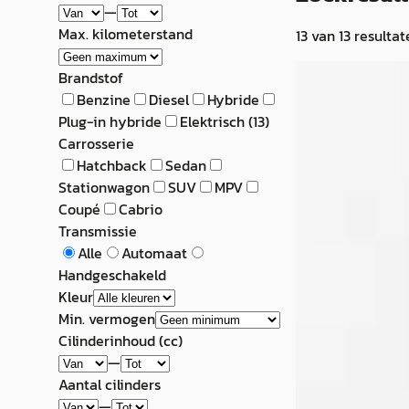
—
Max. kilometerstand
13
van
13
resultat
EV
A
Brandstof
Voyah Free
·
2
Benzine
Diesel
Hybride
Plug-in hybride
Elektrisch
(
13
)
Business Editio
Carrosserie
Free Business Ed
Hatchback
Sedan
kWh Matt Zwart
Stationwagon
SUV
MPV
Coupé
Cabrio
€ 47.995
Transmissie
v.a. € 1.017/mnd
Alle
Automaat
Handgeschakeld
Marktconform
Kleur
Min. vermogen
2025 · 9.123 km · E
Cilinderinhoud (cc)
Automaat
—
Carprof Autojorg
Aantal cilinders
—