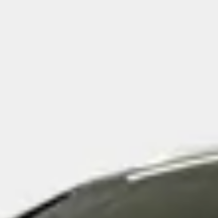
dehands Voyah Free?
 Free financieren?
an een tweedehands Voyah Free?
weedehands Voyah Free?
yah Free op autokopen.nl?
hands Voyah Free hebben?
n tweedehands Voyah Free?