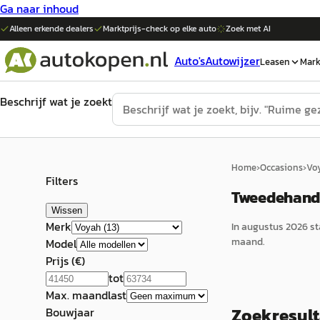
Ga naar inhoud
Alleen erkende dealers
Marktprijs-check op elke
auto
Zoek met AI
Auto's
Autowijzer
Leasen
Mark
Beschrijf wat je zoekt
Home
›
Occasions
›
Vo
Filters
Tweedehands
Wissen
Merk
In
augustus 2026
st
maand.
Model
Prijs (€)
tot
Max. maandlast
Zoekresul
Bouwjaar