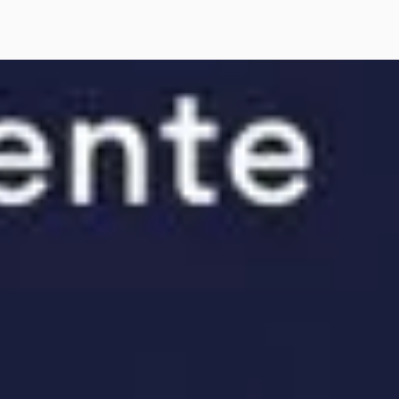
ah Free
·
2025
106 kWh Business Trekhaak
885
€ 1.015/mnd
tconform
· 28.423 km · Elektrisch ·
maat
Twente - Mercedes - Rijssen
·
(Rijssen)
4,4
(
196
)
jk aanbieding →