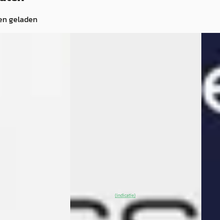
en geladen
EV
A
EV
025
Voyah Free
·
2025
Voy
n 4WD 106 kWh
Flagship Edition 4WD 106 kWh
4WD 
ition 4WD 106
€ 58.890
€ 47.
v.a. € 1.248/mnd
v.a. 
Boven markt
Mark
2025 · 8.800 km · Elektrisch ·
2025 
Automaat
Auto
lektrisch ·
JVK Almere
· Almere
3,8
(
448
)
Baan 
~
98
% SoH
Bekijk
Zuna 
(indicatie)
· Veghel
4,0
(
301
)
aanbieding →
Beki