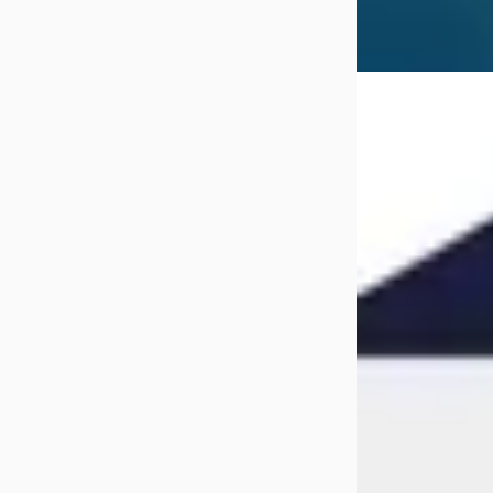
Vergelijk
DEMO
EV
A
Voyah Free
·
2
Flagship Edition
€ 46.950
v.a. € 995/mnd
Marktconform
2024 · 20.970 km ·
Automaat
Dongfeng | Voya
Houten
4,6
(
244
)