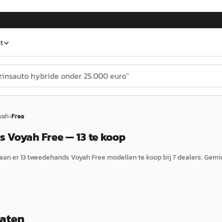
t
yah
›
Free
 Voyah Free — 13 te koop
aan er
13
tweedehands
Voyah
Free
modellen te koop bij
7
dealers.
Gemid
taten