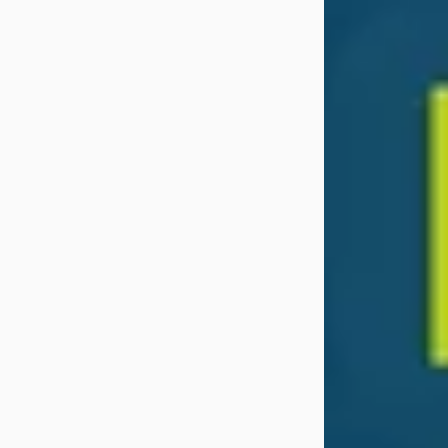
EV
A
Voyah Free
·
2
100kWh 490pk Au
Edition 490PK 1
€ 49.990
v.a. € 1.060/mnd
Marktconform
2025 · 9.285 km · 
Automaat
Wassink Arnhem 
· Arnhem
4,0
(
39
108 dagen gelede
Bekijk aanbiedi