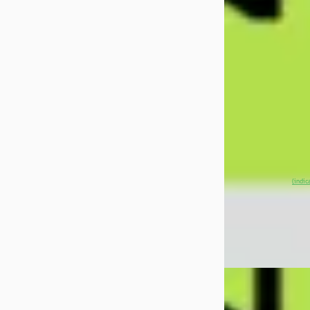
€ 48.700
v.a. € 1.032/mnd
Marktconform
2026 · 25 km · Ele
Automaat
XPENG Center E
Eindhoven
4,4
(
5
~
100
% SoH
(indic
aanbieding →
Vergelijk
EV
A
XPENG G6
·
20