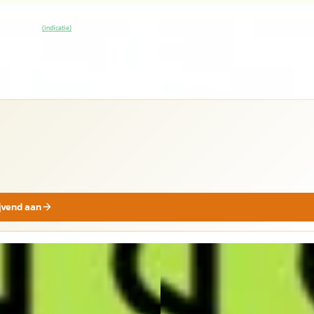
00
% SoH
Bekijk
(indicatie)
ieding →
jk
ijvend aan
EV
A
NG G6
·
2026
XPENG G6
·
2026
Long Range 80.8 kWh MY25
RWD Long Range 80.8 kWh MY