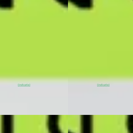
l
Model
.990
€ 49.990
€ 1.060/mnd
v.a. € 1.060/mnd
tconform
Marktconform
· 10 km · Elektrisch ·
2026 · 10 km · Elektrisch ·
maat
Automaat
G Center Rotterdam
·
XPENG Center Rotterdam
·
erdam
4,4
(
53
)
Rotterdam
4,4
(
53
)
00
% SoH
Bekijk
~
100
% SoH
Bekijk
(indicatie)
(indicatie)
ieding →
aanbieding →
jk
Vergelijk
EV
A
NG G6
·
2026
XPENG G6
·
2026