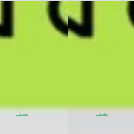
EV
A
NG G6
·
2025
XPENG G6
·
2025
Standard Range 66 kWh
AWD Performance 80.8 kWh
e CarPlay
Trekhaak
750
€ 49.990
 € 906/mnd
v.a. € 1.060/mnd
tconform
Marktconform
· 13.464 km · Elektrisch ·
2025 · 5.223 km · Elektrisch ·
maat
Automaat
G Center Rotterdam
·
XPENG Center Rotterdam
·
erdam
4,4
(
53
)
Rotterdam
4,4
(
53
)
8
% SoH
Bekijk
~
98
% SoH
Bekijk
(indicatie)
(indicatie)
ieding →
aanbieding →
jk
Vergelijk