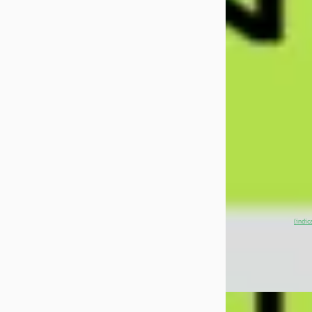
RWD Long Range
Model
€ 49.990
v.a. € 1.060/mnd
Marktconform
2026 · 10 km · Ele
Automaat
XPENG Center R
Rotterdam
4,4
(
~
100
% SoH
(indic
aanbieding →
Vergelijk
EV
A