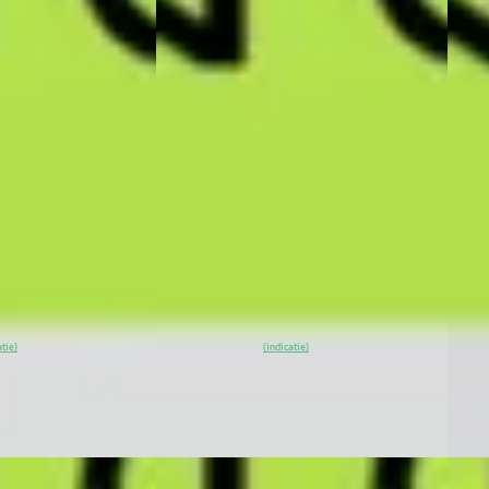
 80.8 kWh Nieuw
RWD Long Range 80.8 kWh Nieuw
AWD 
Model
Mode
€ 49.990
€ 53.
v.a. € 1.060/mnd
v.a. 
Marktconform
Mark
ktrisch ·
2026 · 10 km · Elektrisch ·
2026 
Automaat
Auto
otterdam
·
XPENG Center Rotterdam
·
XPEN
53
)
Rotterdam
4,4
(
53
)
Rott
Bekijk
~
100
% SoH
Bekijk
~
1
atie)
(indicatie)
aanbieding →
aanb
Vergelijk
Vergeli
EV
A
EV
A