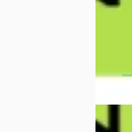
€ 44.250
v.a. € 938/mnd
Marktconform
2025 · 23.106 km ·
Automaat
XPENG Center Ut
4,5
(
62
)
~
97
% SoH
(indicat
aanbieding →
Vergelijk
EV
A
XPENG G6
·
20
RWD Long Range