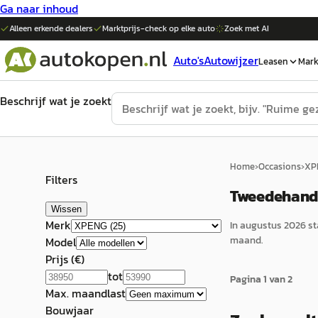
Ga naar inhoud
Alleen erkende dealers
Marktprijs-check op elke
auto
Zoek met AI
Auto's
Autowijzer
Leasen
Mark
Beschrijf wat je zoekt
Home
›
Occasions
›
XP
Filters
Tweedehands
Wissen
Merk
In
augustus 2026
st
maand.
Model
Prijs (€)
tot
Pagina
1
van
2
Max. maandlast
Bouwjaar