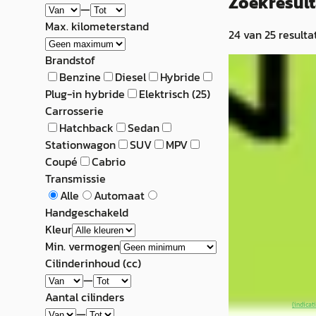
Zoekresul
—
Max. kilometerstand
24
van
25
resulta
Brandstof
EV
A
Benzine
Diesel
Hybride
XPENG G6
·
20
Plug-in hybride
Elektrisch
(
25
)
Carrosserie
RWD 66 kWh Appl
Hatchback
Sedan
€ 38.950
Stationwagon
SUV
MPV
Coupé
Cabrio
v.a. € 826/mnd
Transmissie
Alle
Automaat
Scherp geprijsd
Handgeschakeld
2025 · 15.307 km ·
Kleur
Automaat
Min. vermogen
Cilinderinhoud (cc)
XPENG Center E
—
Eindhoven
4,4
(
5
Aantal cilinders
~
97
% SoH
(indicat
—