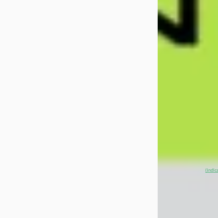
XPENG G6
·
20
RWD Long Range
Model
€ 49.990
v.a. € 1.060/mnd
Marktconform
2026 · 10 km · Ele
Automaat
XPENG Center A
Badhoevedorp
4
~
100
% SoH
(indic
aanbieding →
Vergelijk