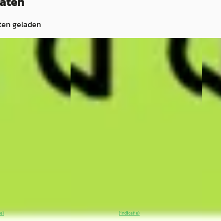
taten
ten geladen
EV
A
EV
A
25
XPENG G6
·
2026
XPE
e Carplay
RWD 78 kWh Apple Carplay
RWD 
€ 41.900
€ 46
v.a. € 888/mnd
v.a. 
Marktconform
Mark
 Elektrisch ·
2026 · 6.000 km · Elektrisch ·
2026 
Automaat
Auto
indhoven
·
XPENG Center Eindhoven
·
XPEN
3
)
Eindhoven
4,4
(
53
)
4,5
(
Bekijk
~
100
% SoH
Bekijk
ie)
(indicatie)
10 d