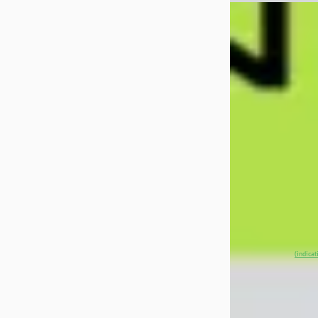
EV
A
XPENG G6
·
20
AWD Performanc
€ 49.990
v.a. € 1.060/mnd
Marktconform
2025 · 6.050 km · 
Automaat
XPENG Center A
Badhoevedorp
4
~
98
% SoH
(indicat
aanbieding →
Vergelijk