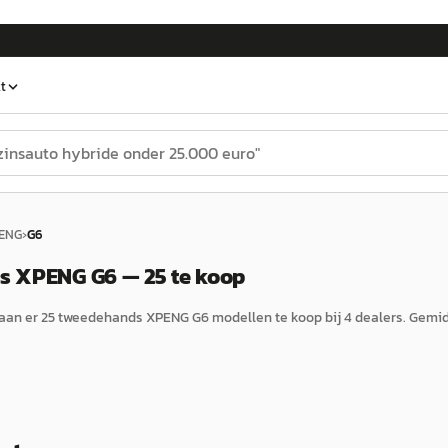
t
ENG
›
G6
 XPENG G6 — 25 te koop
aan er
25
tweedehands
XPENG
G6
modellen te koop bij
4
dealers.
Gemid