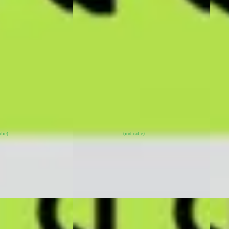
Mode
€ 48.700
€ 49
v.a. € 1.032/mnd
v.a. 
Marktconform
Mark
ktrisch ·
2026 · 25 km · Elektrisch ·
Automaat
2026 
Auto
indhoven
·
XPENG Center Eindhoven
·
3
)
Eindhoven
4,4
(
53
)
XPEN
Bekijk
~
100
% SoH
Bekijk
Rott
atie)
(indicatie)
aanbieding →
~
1
aanb
Vergelijk
Vergeli
EV
A
EV
A
26
XPENG G6
·
2026
XPE