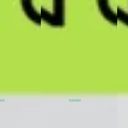
26
XPENG G6
·
2026
XPE
 80.8 kWh Nieuw
RWD Long Range 80.8 kWh Nieuw
RWD 
Model
Mode
€ 49.990
€ 49
v.a. € 1.060/mnd
v.a. 
Marktconform
Mark
ktrisch ·
2026 · 10 km · Elektrisch ·
2026 
Automaat
Auto
msterdam
·
XPENG Center Amsterdam
·
XPEN
,4
(
53
)
Badhoevedorp
4,4
(
53
)
Badh
Bekijk
~
100
% SoH
Bekijk
~
1
atie)
(indicatie)
aanbieding →
aanb
Vergelijk
Vergeli