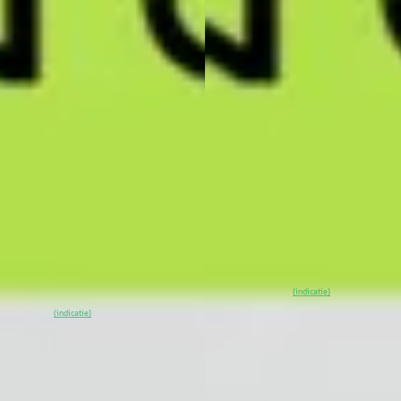
NG G6
·
2026
XPENG G6
·
2026
Long Range 80.8 kWh Nieuw
RWD 66kWh Apple Carplay
l
€ 42.250
.990
v.a. € 896/mnd
€ 1.060/mnd
Marktconform
tconform
2026 · 1.100 km · Elektrisch ·
· 10 km · Elektrisch ·
Automaat
maat
XPENG Center Amsterdam
·
G Center Amsterdam
·
Badhoevedorp
4,4
(
53
)
oevedorp
4,4
(
53
)
~
100
% SoH
Bekijk
(indicatie)
00
% SoH
Bekijk
aanbieding →
(indicatie)
ieding →
Vergelijk
jk