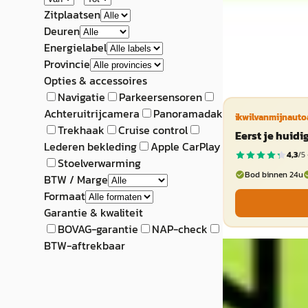
aanbieding →
Zitplaatsen
Deuren
Vergelijk
Energielabel
Provincie
Opties & accessoires
Navigatie
Parkeersensoren
Achteruitrijcamera
Panoramadak
ikwilvanmijnauto
Trekhaak
Cruise control
Eerst je huid
Lederen bekleding
Apple CarPlay
4,3
/5 
Stoelverwarming
Bod binnen 24u
BTW / Marge
Formaat
Garantie & kwaliteit
BOVAG-garantie
NAP-check
BTW-aftrekbaar
EV
A
XPENG G6
·
20
RWD Long Range