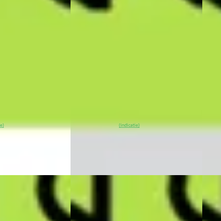
€ 48.700
€ 48
v.a. € 1.032/mnd
v.a. 
Marktconform
Mark
 Elektrisch ·
2026 · 25 km · Elektrisch ·
2026 
Automaat
Auto
recht
· Breukelen
XPENG Center Eindhoven
·
XPEN
Eindhoven
4,4
(
53
)
Eind
Bekijk
~
100
% SoH
Bekijk
~
1
ie)
(indicatie)
aanbieding →
aanb
Vergelijk
Vergeli
EV
A
EV
A
26
XPENG G6
·
2026
XPE
 80.8 kWh MY25
RWD Long Range 80.8 kWh MY 25
RWD 