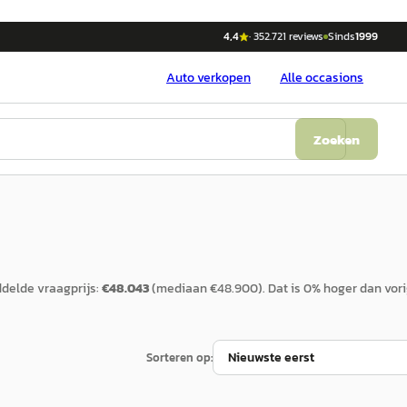
4,4
·
352.721
reviews
Sinds
1999
Auto
verkopen
Alle occasions
Zoeken
delde vraagprijs:
€
48.043
(mediaan €
48.900
).
Dat is
0
%
hoger
dan vor
Sorteren op: