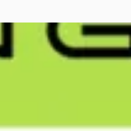
NG G6
·
2026
Long Range 80.8 kWh
.950
€ 995/mnd
tconform
· 20.000 km · Elektrisch ·
maat
G Center Utrecht
· Breukelen
62
)
agen geleden geplaatst