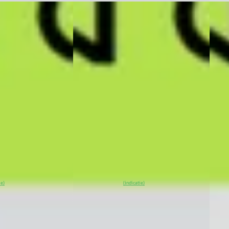
EV
A
EV
A
25
XPENG G6
·
2026
XPE
e 80.8 kWh
AWD Performance Apple Carplay
RWD 
Appl
€ 48.900
€ 42.
v.a. € 1.037/mnd
v.a.
Marktconform
Mark
Elektrisch ·
2026 · 1.100 km · Elektrisch ·
Automaat
2025 
Auto
msterdam
·
XPENG Center Rotterdam
·
,4
(
53
)
Rotterdam
4,4
(
53
)
XPEN
Bekijk
~
100
% SoH
Bekijk
Rott
ie)
(indicatie)
aanbieding →
~
9
aanb
Vergelijk
Vergeli