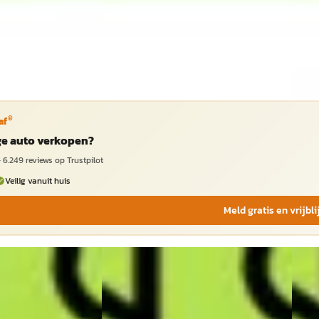
aanbieding →
~
1
Vergelijk
aanb
Vergeli
®
af
ige auto verkopen?
·
6.249
reviews op Trustpilot
Veilig vanuit huis
Meld gratis en vrijbl
EV
A
EV
A
25
XPENG G6
·
2026
XPE
 80.8 kWh
RWD Long Range 80.8 kWh MY25
RWD 