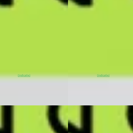
.700
€ 48.700
€ 1.032/mnd
v.a. € 1.032/mnd
tconform
Marktconform
· 25 km · Elektrisch ·
2026 · 25 km · Elektrisch ·
maat
Automaat
G Center Eindhoven
·
XPENG Center Eindhoven
·
hoven
4,4
(
53
)
Eindhoven
4,4
(
53
)
00
% SoH
Bekijk
~
100
% SoH
Bekijk
(indicatie)
(indicatie)
ieding →
aanbieding →
jk
Vergelijk
EV
A
NG G6
·
2026
XPENG G6
·
2026
Long Range 80.8 kWh Nieuw
RWD Long Range 80.8 kWh Ni