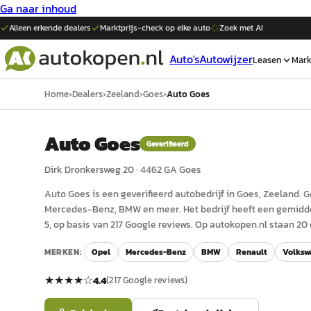
Ga naar inhoud
Alleen erkende dealers
Marktprijs-check op elke
auto
Zoek met AI
Auto's
Autowijzer
Leasen
Mark
Home
›
Dealers
›
Zeeland
›
Goes
›
Auto Goes
Auto Goes
Geverifieerd
Dirk Dronkersweg 20
·
4462 GA
Goes
Auto Goes
is een
geverifieerd
auto
bedrijf in
Goes
, Zeeland
.
Ge
Mercedes-Benz, BMW en meer.
Het bedrijf heeft een gemidd
5, op basis van 217 Google reviews.
Op autokopen.nl staan 20 
MERKEN:
Opel
Mercedes-Benz
BMW
Renault
Volksw
★★★★
☆
4.4
(
217
Google reviews)