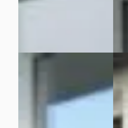
2013 · 198.811 km · Benzine · Handgeschakeld
2016 · 
Handge
Auto Meijer & Verhulst
· Burgum
4,7
(
78
)
Bekijk aanbieding →
Auto Me
Bekijk
Vergelijk
Vergelijk
Ford Focus
·
2015
Ford 
Wagon 1.0 EcoBoost 125 PK Trend Edition
Wagon 
€ 7.999
€ 19.99
v.a. € 170/mnd
v.a. €
Scherp geprijsd
Marktc
2015 · 103.000 km · Benzine ·
2023 · 
Handgeschakeld
Handge