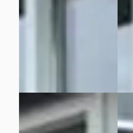
€ 9.999
€ 11.99
v.a. € 212/mnd
v.a. €
Scherp geprijsd
Scherp
2017 · 257.216 km · Diesel · Handgeschakeld
2019 · 
Handge
Auto Meijer & Verhulst
· Burgum
4,7
(
78
)
Bekijk aanbieding →
Auto Me
Bekijk
Vergelijk
Vergelijk
Ford Kuga
·
2017
Ford 
1.5 EcoBoost 150 PK ST-Line X
Custom 
€ 14.999
€ 17.99