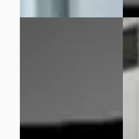
Vergelijk
Vergelijk
Ford Puma
·
2023
Renau
1.0 EcoBoost Hybrid 125 PK ST-line
1.8 TCe
€ 14.999
€ 26.4
v.a. € 318/mnd
v.a. € 
Scherp geprijsd
2018 · 
2023 · 108.288 km · Benzine ·
Auto Me
Handgeschakeld
Bekijk
Auto Meijer & Verhulst
· Burgum
4,7
(
78
)
Vergelijk
Bekijk aanbieding →
Vergelijk