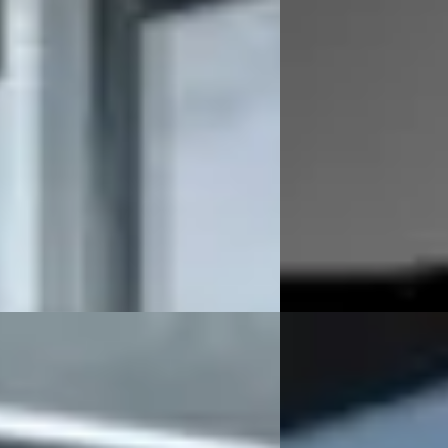
9
€ 13.999
 254/mnd
v.a. € 297/mnd
 geprijsd
Scherp geprijsd
102.000 km · Benzine ·
2020 · 95.000 km · Benz
schakeld
Handgeschakeld
ijer & Verhulst
· Burgum
4,7
(
78
)
Auto Meijer & Verhulst
 aanbieding →
Bekijk aanbieding →
Vergelijk
Transit
·
2014
Volkswagen Up!
·
2
270 2.2 TDCI L1H1 Rolstoelbus
1.0 75 PK Move Up!
9
€ 7.999