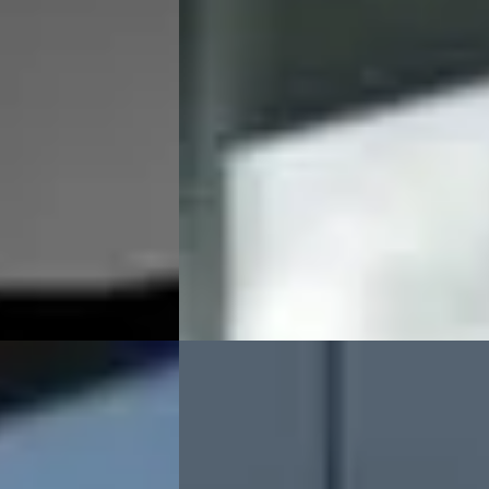
€ 7.999
v.a. € 170/mnd
Scherp geprijsd
ine ·
2018 · 124.000 km · Benzine ·
Handgeschakeld
· Burgum
4,7
(
78
)
Auto Meijer & Verhulst
· Burgum
4,7
(
7
Bekijk aanbieding →
Vergelijk
017
BMW Z3
·
2000
Roadster 2.0 6
€ 9.999