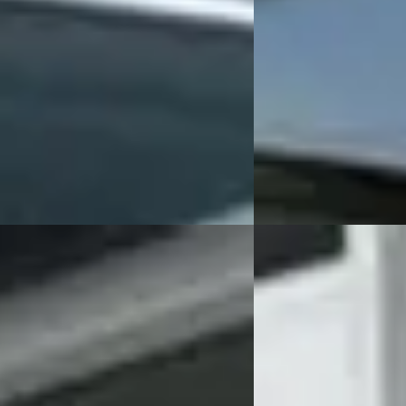
 382/mnd
v.a. € 170/mnd
 geprijsd
2017 · 127.000 km · Benz
Handgeschakeld
170.225 km · Diesel · Handgeschakeld
Auto Meijer & Verhulst
ijer & Verhulst
· Burgum
4,7
(
78
)
Bekijk aanbieding →
 aanbieding →
Vergelijk
 C-Max
·
2016
Ford Focus
·
2019
Boost 125 PK Trend
1.0 125 PK EcoBoost ST 
€ 12.999
191/mnd
v.a. € 276/mnd
markt
Scherp geprijsd