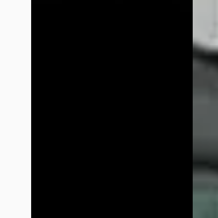
Google reviews over
Auto Meijer & Verhulst
han Trollmann
mei 2026
Ben al jaren een tevreden klant en wordt deskundig te woord 
Tonny de Heer
juni 2026
Alleen maar positieve ervaringen. Goede service en vriendelij
Raymond Rijs
juni 2026
Snel, afspraak is afspraak, betrouwbaar, klant is nog koning, je