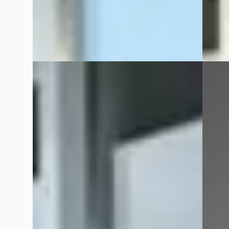
Auto Meijer & Verhulst
· Burgum
4,7
(
78
)
Auto Me
Bekijk aanbieding →
Bekijk
Vergelijk
Vergelijk
Ford Focus
·
2016
Ford 
Wagon 1.0 125 PK EcoBoost Trend
1.2 Lim
€ 5.999
€ 4.750
v.a. € 127/mnd
v.a. € 
Scherp geprijsd
Boven 
2016 · 203.284 km · Benzine ·
2010 · 
Handgeschakeld
Handge
Auto Meijer & Verhulst
· Burgum
4,7
(
78
)
Auto Me
Bekijk aanbieding →
Bekijk