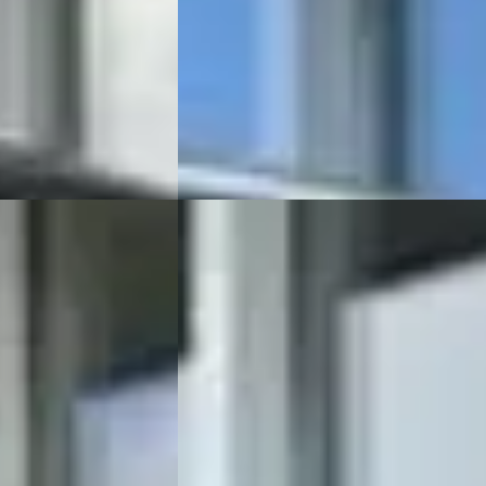
ine ·
2014 · 192.217 km · Benzine · Handgesch
Auto Meijer & Verhulst
· Burgum
4,7
(
7
· Burgum
4,7
(
78
)
Bekijk aanbieding →
Vergelijk
Ford Focus
·
2016
 PK Hybrid ST Line
Wagon 1.0 Ecoboost Titanium
€ 7.999
v.a. € 170/mnd
Scherp geprijsd
ine ·
2016 · 158.388 km · Benzine ·
Handgeschakeld