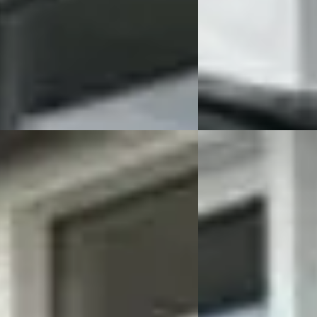
59.000 km · Benzine ·
2019 · 124.000 km · Benz
schakeld
Handgeschakeld
ijer & Verhulst
· Burgum
4,7
(
78
)
Auto Meijer & Verhulst
 aanbieding →
Bekijk aanbieding →
Vergelijk
Focus
·
2023
Ford Focus
·
2024
1.0 EcoBoost Hybrid 125 PK ST-Line
Wagon 1.0 EcoBoost 125
9
€ 20.999
 424/mnd
v.a. € 445/mnd
onform
Boven markt
74.000 km · Benzine ·
2024 · 32.000 km · Benz
schakeld
Handgeschakeld