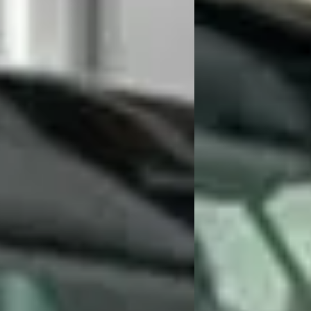
gestaan. Boven staan eerlijkheid en servicegerichtheid hoog in het vaandel
k personeel. Komen afspraken altijd na. Kortom zeer positief.
 krijgt er een goed gevoel en je blijft klant. Kosten relatief laag. Uniek