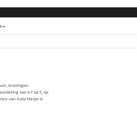
t
gum
, Groningen
.
ordeling van 4.7 op 5, op
ions van Auto Meijer &