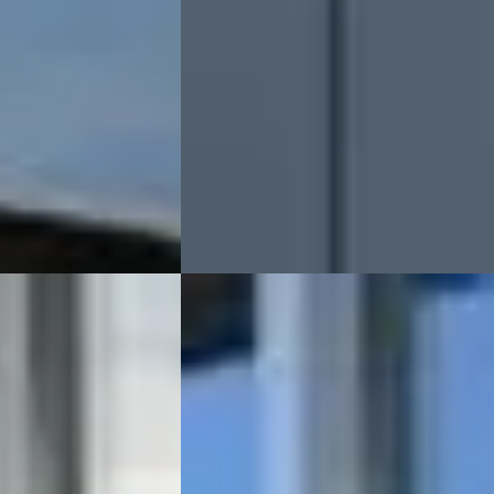
v.a. € 212/mnd
ine ·
Marktconform
2000 · 142.000 km · Benzine ·
· Burgum
4,7
(
78
)
Handgeschakeld
Auto Meijer & Verhulst
· Burgum
4,7
(
7
Bekijk aanbieding →
Vergelijk
Ford Focus
·
2014
Line Business
Wagon 1.0 EcoBoost 125 PK Edition Plus
€ 5.500
v.a. € 117/mnd
Scherp geprijsd