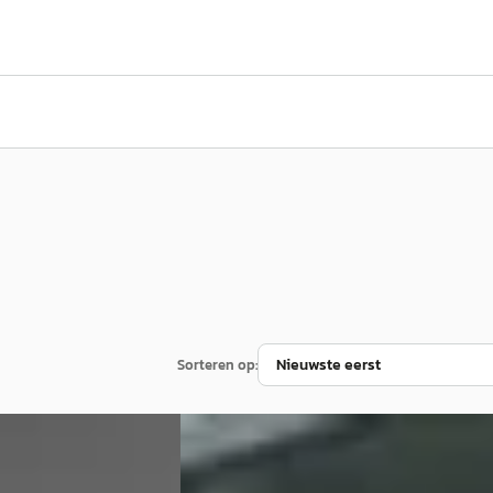
Sorteren op:
Ford Focus
·
2018
 PK ST Line Business
Wagon 1.0 100 PK Trend