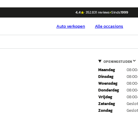
4,4
·
352.831
reviews
Sinds
1999
Auto
verkopen
Alle occasions
OPENINGSTIJDEN
Maandag
08:00
Dinsdag
08:00
Woensdag
08:00
Donderdag
08:00
Vrijdag
08:00
Zaterdag
Geslo
Zondag
Geslo