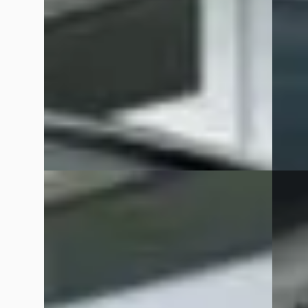
v.a. € 318/mnd
v.a. €
Scherp geprijsd
Scherp
2017 · 100.000 km · Benzine ·
2014 · 
Handgeschakeld
Auto Me
Auto Meijer & Verhulst
· Burgum
4,7
(
78
)
Bekijk
Bekijk aanbieding →
Vergelijk
Vergelijk
Ford C-Max
·
2013
Ford
1.0 EcoBoost 125 PK Titanium
1.0 Eco
€ 5.999
€ 8.999
v.a. € 127/mnd
v.a. € 
Marktconform
Boven 