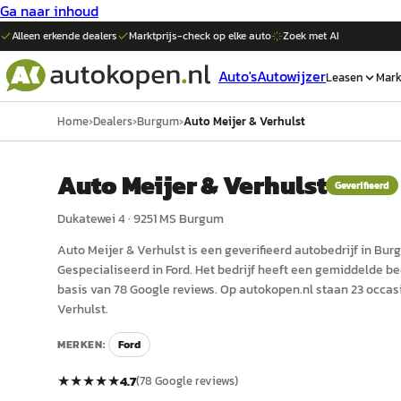
Ga naar inhoud
Alleen erkende dealers
Marktprijs-check op elke
auto
Zoek met AI
Auto's
Autowijzer
Leasen
Mark
Home
›
Dealers
›
Burgum
›
Auto Meijer & Verhulst
Auto Meijer & Verhulst
Geverifieerd
Dukatewei 4
·
9251 MS
Burgum
Auto Meijer & Verhulst
is een
geverifieerd
auto
bedrijf in
Bur
Gespecialiseerd in Ford.
Het bedrijf heeft een gemiddelde beo
basis van 78 Google reviews.
Op autokopen.nl staan 23 occas
Verhulst.
MERKEN:
Ford
★★★★★
4.7
(
78
Google reviews)