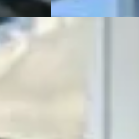
Vergelijk
012
ine ·
· Burgum
4,7
(
78
)