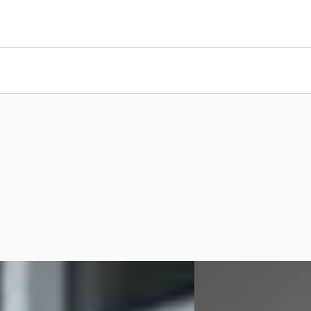
Focus
·
2019
Ford Focus
·
2020
oBoost Titanium Business
Wagon 1.0 EcoBoost 125