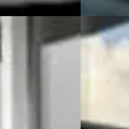
lt Mégane
·
2018
Volkswagen Golf
·
2
 280 RS
1.2 TSI Limited
50
€ 6.999
561/mnd
v.a. € 148/mnd
83.000 km · Benzine · Automaat
Scherp geprijsd
ijer & Verhulst
· Burgum
4,7
(
78
)
2012 · 157.000 km · Benz
 aanbieding →
Handgeschakeld
Auto Meijer & Verhulst
Bekijk aanbieding →
Vergelijk