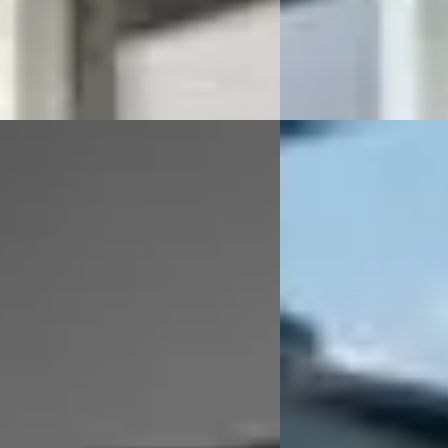
ijer & Verhulst
· Burgum
4,7
(
78
)
Auto Meijer & Verhulst
 aanbieding →
Bekijk aanbieding →
Vergelijk
Ka
·
2010
Ford Ka
·
2011
ited
1.2 Titanium
€ 4.999
101/mnd
v.a. € 106/mnd
markt
Boven markt
110.000 km · Benzine ·
2011 · 75.000 km · Benz
schakeld
Auto Meijer & Verhulst
ijer & Verhulst
· Burgum
4,7
(
78
)
Bekijk aanbieding →
 aanbieding →
Vergelijk