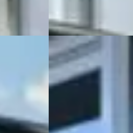
· Burgum
4,7
(
78
)
Auto Meijer & Verhulst
· Burgum
4,7
(
7
Bekijk aanbieding →
Vergelijk
Ford Puma
·
2023
1.0 EcoBoost Hybrid 125 PK ST-line
€ 15.999
v.a. € 339/mnd
Scherp geprijsd
ine · Handgeschakeld
2023 · 95.000 km · Benzine ·
Handgeschakeld
· Burgum
4,7
(
78
)
Auto Meijer & Verhulst
· Burgum
4,7
(
7
Bekijk aanbieding →