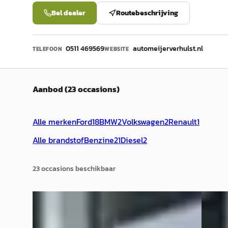
Bel dealer
Routebeschrijving
0511 469569
automeijerverhulst.nl
TELEFOON
WEBSITE
Aanbod (23 occasions)
Alle merken
Ford
18
BMW
2
Volkswagen
2
Renault
1
Alle brandstof
Benzine
21
Diesel
2
23
occasion
s
beschikbaar
BMW 3-Serie
·
2017
Ford 
Touring 318d
1.0 Ec