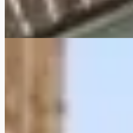
106 dagen geleden geplaatst
Bekijk aanbieding →
Vergelijk
C
Hyundai Kona
·
2018
1.0T ESSENCE
€ 13.400
v.a. € 284/mnd
Scherp geprijsd
2018 · 114.890 km · Benzine · Handgeschakeld
Autobedrijf Bouwman
· Deventer
4,1
(
166
)