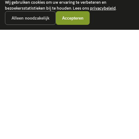
Toyota
betrouwbare dealers.
Wij gebruiken cookies om uw ervaring te verbeteren en
BMW
bezoekersstatistieken bij te houden. Lees ons
privacybeleid
.
Mercedes-Benz
Alleen noodzakelijk
Accepteren
Audi
Ford
Opel
Peugeot
ONTDEK
CONTACT
Auto's
info@
autokopen.nl
+31 53 208 4490
Nieuws
Josink Maatweg 43
Marktdata
7545 PS Enschede
Auto's per regio
Autoprijsindex
Autotrends
Autowijzer
Zakelijk leasen