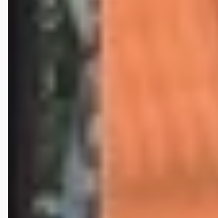
dashboard op te lossen. De werkplaats is telefonisch moeilijk
bereikbaar, maar ik wordt na 2 dagen toch netjes gebeld met de
uitleg dat er een specialist tegen een hoger uurtarief naar kijkt, ok
180 p/uur is veel, maar ik wil alles netjes werkend hebben dus ok. Ik
leg uit dat ik inmiddels weer thuis ben van m’n vakantie adres en dat
ik in het weekeind vervoer kan regelen om de auto op te halen. Ik
wordt vrijdag middag netjes gebeld dat de auto bijna klaar is, maar
dat de accu ook slecht is. Ik vraag of er meer bijzonderheden zijn en
laat ook de accu vervangen. We spreken af dat ik zaterdag de auto
kom ophalen. Kom je na een rit van een uur of n drie kwartier de auto
ophalen staat het stuur 45 graden scheef omdat ze die los hebben
gehad en doet je radio het niet, terwijl je na telefonisch contact wel
op een slechte accu gewezen wordt die ik gelijk ook heb laten
vervangen. Voor het extra hoge uurtarief had ik toch ook wel even
mogen horen of ze het zekeringetje van m’n radio mochten
vervangen en als er was proefgereden hadden ze toch zelf kunnen
constateren dat het stuur scheef was terug gezet??? Door deze
onzorgvuldigheid heb ik 3.5 uur voor niets heen en weer gereden van
m’n huisadres omdat ik weer terug was van vakantie. Dat is nou niet
de dealerservice waar je vrolijk van wordt. Nu duimen dat woensdag
alles wel ok is. Woensdag m’n auto opgehaald, weer drieënhalf uur
gereden maar nu was het in orde gelukkig. Van de klacht die ik nav
deze review heb gemaild naar Wensink niets meer vernomen en ook