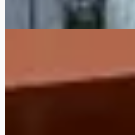
Bekijk aanbieding →
Vergelijk
C
Renault Captur
·
2018
0.9 TCE INTENS/NL-AUTO/PANORAMA
DAK/ACHTERUITRIJCAMERA/CRUISE/NAVI
€ 11.950
v.a. € 253/mnd
Scherp geprijsd
2018 · 73.269 km · Benzine · Handgeschakeld
Autobedrijf Bouwman
· Deventer
4,1
(
166
)
127 dagen geleden geplaatst