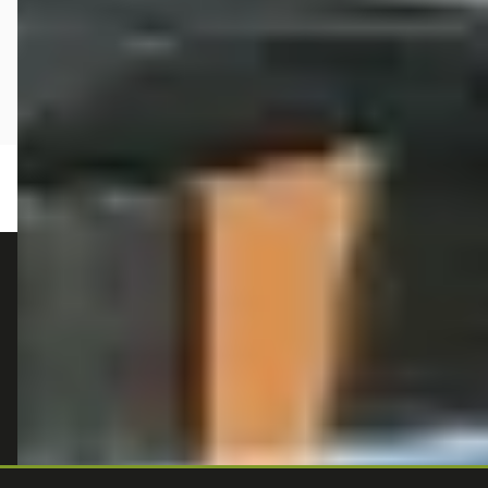
autokopen.nl geeft geen financieel advies en is niet bevoegd om vragen over
financiële producten te beantwoorden. Wij verwijzen door naar erkende, AFM-
vergunde partners.
POPULAIRE MERKEN
Volkswagen
Vind jouw volgende auto bij