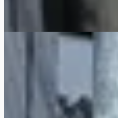
17 dagen geleden geplaatst
Bekijk aanbieding →
Vergelijk
B
Škoda Octavia
·
2019
1.0 TSI GREENTECH AMBITION BUSINESS/NL-
AUTO/AUTOMAAT/STOELVERW
€ 14.500
v.a. € 307/mnd
2019 · 141.401 km · Benzine · Automaat
Autobedrijf Bouwman
· Deventer
4,1
(
166
)
966 dagen geleden geplaatst