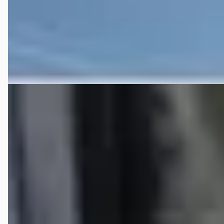
Autobedrijf Bouwman
· Deventer
4,1
(
166
)
652 dagen geleden geplaatst
Bekijk aanbieding →
Vergelijk
B
Toyota Aygo X
·
2023
1.0 VVT-I MT PULSE
€ 16.950
v.a. € 359/mnd
2023 · 20.638 km · Benzine · Handgeschakeld
Autobedrijf Bouwman
· Deventer
4,1
(
166
)