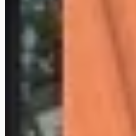
Walter de Jongh
★★★
☆☆
april 2026
APK laten doen. Bedrag was veel hoger dan vooraf afgesproken.
Onder protest betaald met de vraag hier later op terug te komen
maar dat hebben ze nooit gedaan. Achteraf bleek er ook nog een
terugroep actie open te staan maar daar ben ik nooit door hun over
geïnformeerd en ook is deze actie niet uitgevoerd of besproken
tijdens de APK. Ik heb net een nieuwe Ford gekocht maar ga wel naar
een andere dealer ondanks dat het voor mij verder weg is. Bijzonder
ontevreden over dit bedrijf. Update, na deze review ben ik alsnog
door Wensink benaderd voor een oplossing. Na wat discussie hebben
ze uiteindelijk toegezegd de meerprijs terug te storten wat later ook
is gebeurd.
Robbert-Jan Borger
★
☆☆☆☆
november 2023
M’n auto start niet meer op het vakantie adres, eerst in de
plaatselijke garage in Gorsel geweest, maar die konden het probleem
niet oplossen helaas. Dus de auto op transport naar Ford Wensink
Deventer om het startprobleem en de elektrische storing in het