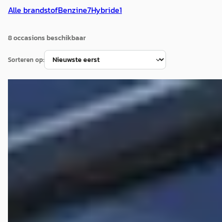
Alle brandstof
Benzine
7
Hybride
1
8
occasion
s
beschikbaar
Sorteren op:
C
Mazda CX-5
·
2023
2.0 SAG SPORTIVE/LUXURY/NL-AUTO/1ste EIG/DEALER
ONDERHOUDEN/ZIRCON SAND
€ 30.950
v.a. € 656/mnd
Marktconform
2023 · 57.250 km · Benzine · Handgeschakeld