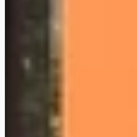
Veelgestelde vragen over Autobedrijf Bouwman
Wat zijn de openingstijden van Autobedrijf Bouwman?
Hoe wordt Autobedrijf Bouwman beoordeeld?
Hoeveel occasions heeft Autobedrijf Bouwman?
Welke brandstoftypen biedt Autobedrijf Bouwman
aan?
Welke automerken verkoopt Autobedrijf Bouwman?
Hoe neem ik contact op met Autobedrijf Bouwman?