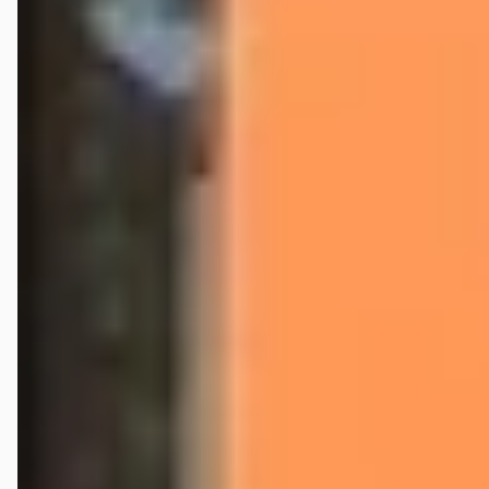
en daarmee een klein rondje door Deventer gereden. Uiteindelijk is
het defect zeer snel gerepareerd. Nogmaals hartelijk dank Barbara en
monteur voor jullie actie’s
Joris Bökkerink
★
☆☆☆☆
januari 2026
*Edit 6 jaar later, nu 2025: Ik sprak recent twee verkopers voor de
zakelijke markt van (Mercedes) Wensink. Eén er van kende ik al uit een
ondernemersnetwerk. Na een paar biertjes kwam het gesprek op een
wederzijdse kennis die transgender is. Er werden in no-time wat
ontzettende LHBTIQplus- onvriendelijke opmerkingen gemaakt, zeer
pijnlijk. Ik was met stomheid geslagen om zelf direct te reageren. Wat
een stel eikels zeg. Is deze review dan soort van alsnog mijn gram
halen? Jazeker. Want blijf hier gewoon weg als je een auto wil kopen,
superdom volk. 2019: In het verleden had ik niet zo'n goede
ervaringen met de Ford garage in Deventer. Maar er wappert nu een
andere vlag aan de gevel. Vandaag uitstekend geholpen door twee
monteurs bij een software- verlichtingsprobleem aan mijn Transit
Custom. Ze waren zelf ook onder de indruk van hun eigen oplossing
;-) Bedankt!