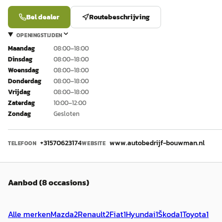
Bel dealer
Routebeschrijving
OPENINGSTIJDEN
Maandag
08:00–18:00
Dinsdag
08:00–18:00
Woensdag
08:00–18:00
Donderdag
08:00–18:00
Vrijdag
08:00–18:00
Zaterdag
10:00–12:00
Zondag
Gesloten
+31570623174
www.autobedrijf-bouwman.nl
TELEFOON
WEBSITE
Aanbod (8 occasions)
Alle merken
Mazda
2
Renault
2
Fiat
1
Hyundai
1
Škoda
1
Toyota
1