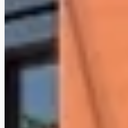
Bekijk aanbieding →
Vergelijk
Google reviews over
Autobedrijf Bouwman
Sjoerd
★★★★★
maart 2026
Echt tevreden tot nu toe. Een elders gekochte C-klasse is door
Wensink gekeurd en aangepakt waar nodig. Heldere communicatie en
goede service. Ik ben dan ook van plan klant te blijven voor
onderhoud.