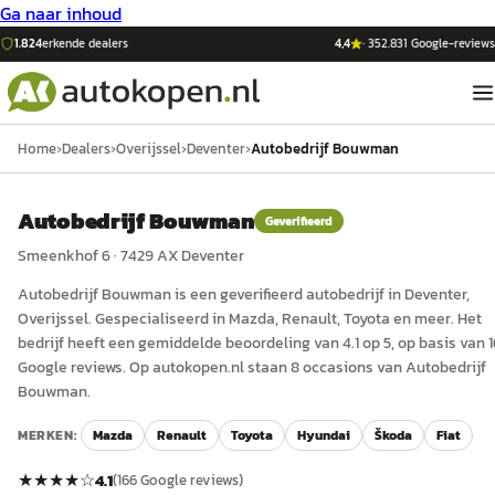
Ga naar inhoud
1.824
erkende dealers
4,4
·
352.831
Google-reviews
Home
›
Dealers
›
Overijssel
›
Deventer
›
Autobedrijf Bouwman
Autobedrijf Bouwman
Geverifieerd
Smeenkhof 6
·
7429 AX
Deventer
Autobedrijf Bouwman
is een
geverifieerd
auto
bedrijf in
Deventer
,
Overijssel
.
Gespecialiseerd in Mazda, Renault, Toyota en meer.
Het
bedrijf heeft een gemiddelde beoordeling van 4.1 op 5, op basis van 
Google reviews.
Op autokopen.nl staan 8 occasions van Autobedrijf
Bouwman.
MERKEN:
Mazda
Renault
Toyota
Hyundai
Škoda
Fiat
★★★★
☆
4.1
(
166
Google reviews)