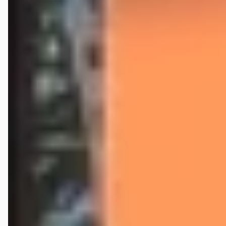
geen tegemoetkoming, behalve dat de receptionist aangaf dat het
inderdaad niet kon hoe de auto was opgeleverd na reparatie. Kreeg
twee Wensink mokken mee als gebaar. Twee weken later kom ik er
vervolgens achter dat bij herinstalleren van m’n dashboard de
pechlichtschakelaar niet is aangesloten. Ben benieuwd hoe de
klachtenservice werkt, Wensink met een oudere Ford: echt niet voor
herhaling vatbaar, dure stelletje prutsers. We zijn nu enkele maanden
verder en ook van de klachtenservice heb ik nooit meer wat
vernomen. Ook op mijn e-mail is geen enkele reactie gekomen. Dat dit
bedrijf Ford dealer is is een schande voor het merk😡
Hans van Vredendaal
★★★★★
augustus 2025
Onderweg tijdens onze vakantie begaf de klimaatregeling van onze
Ford het. We reden toevallig langs fa. Wensink in Deventer. Ben er naar
binnen gegaan waarna een zeer vriendelijke en vrolijke Barbara
direct actie heeft ondernomen door in overleg met een monteur te
besluiten om het defect te onderzoeken en te verhelpen. Hierbij
hebben ze zelfs besloten om het onderhoud aan een andere auto in
overleg met de klant een dag uit te stellen. Tijdens de reparatie
hebben wij gebruik mogen maken van hele mooie elektrische fietsen