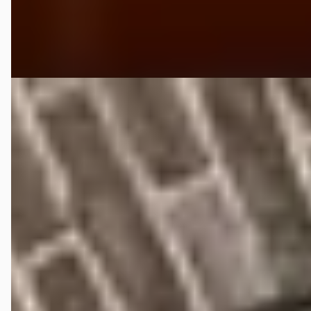
Bekijk aanbieding →
Vergelijk
C
Mazda CX-30
·
2022
2.0 ESA-G HYBRID COMFORT /NL AUTO/1ste EIG/DEALER
ONDERHOUDEN/PLATINUM QUARTZ METALLIC
€ 27.500
v.a. € 583/mnd
Marktconform
2022 · 28.269 km · Benzine · Automaat
Autobedrijf Bouwman
· Deventer
4,1
(
166
)