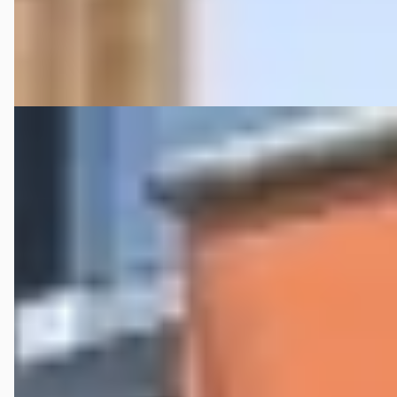
127 dagen geleden geplaatst
Bekijk aanbieding →
Vergelijk
Fiat 500C
·
2022
SUPER NETTE /1.0 Hybrid SPORT/CABRIO/NL-AUTO/1ste
EIG/LEDER/BLACK
€ 15.950
v.a. € 338/mnd
Boven markt
2022 · 44.820 km · Hybride · Handgeschakeld
Autobedrijf Bouwman
· Deventer
4,1
(
166
)
106 dagen geleden geplaatst