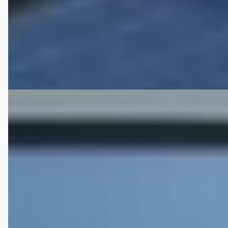
Autobedrijf Bouwman
· Deventer
4,1
(
166
)
106 dagen geleden geplaatst
Bekijk aanbieding →
Vergelijk
C
Renault Kadjar
·
2018
1.2 TCE INTENS
€ 13.900
v.a. € 295/mnd
Marktconform
2018 · 131.678 km · Benzine · Handgeschakeld