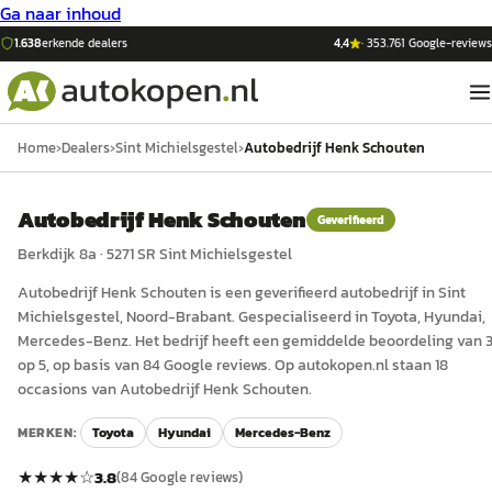
Ga naar inhoud
1.638
erkende dealers
4,4
·
353.761
Google-reviews
Home
›
Dealers
›
Sint Michielsgestel
›
Autobedrijf Henk Schouten
Autobedrijf Henk Schouten
Geverifieerd
Berkdijk 8a
·
5271 SR
Sint Michielsgestel
Autobedrijf Henk Schouten
is een
geverifieerd
auto
bedrijf in
Sint
Michielsgestel
, Noord-Brabant
.
Gespecialiseerd in Toyota, Hyundai,
Mercedes-Benz.
Het bedrijf heeft een gemiddelde beoordeling van 3
op 5, op basis van 84 Google reviews.
Op autokopen.nl staan 18
occasions van Autobedrijf Henk Schouten.
MERKEN:
Toyota
Hyundai
Mercedes-Benz
★★★★
☆
3.8
(
84
Google reviews)