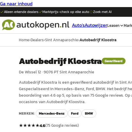
Ga naar inhoud
Alleen erkende dealers
Marktprijs-check op elke
auto
Zoek met AI
Auto's
Autowijzer
Leasen
Mark
Home
›
Dealers
›
Sint Annaparochie
›
Autobedrijf Kloostra
Autobedrijf Kloostra
Geverifieerd
De Wissel 12
·
9076 PT
Sint Annaparochie
Autobedrijf Kloostra
is een
geverifieerd
auto
bedrijf in
Sint A
Gespecialiseerd in Mercedes-Benz, Ford, BMW.
Het bedrijf h
beoordeling van 4.6 op 5, op basis van 75 Google reviews.
Op 
occasions van Autobedrijf Kloostra.
MERKEN:
Mercedes-Benz
Ford
BMW
★★★★★
4.6
(
75
Google reviews)