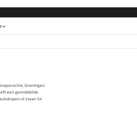
t
nnaparochie
, Groningen
.
eeft een gemiddelde
autokopen.nl staan 54