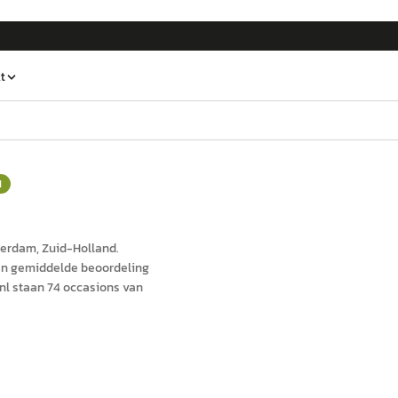
t
d
terdam
, Zuid-Holland
.
een gemiddelde beoordeling
l staan 74 occasions van