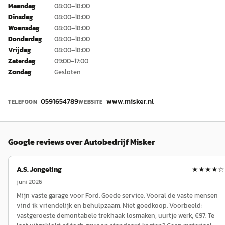
Maandag
08:00–18:00
Dinsdag
08:00–18:00
Woensdag
08:00–18:00
Donderdag
08:00–18:00
Vrijdag
08:00–18:00
Zaterdag
09:00–17:00
Zondag
Gesloten
0591654789
www.misker.nl
TELEFOON
WEBSITE
Google reviews over
Autobedrijf Misker
A.S. Jongeling
★★★★
☆
juni 2026
Mijn vaste garage voor Ford. Goede service. Vooral de vaste mensen
vind ik vriendelijk en behulpzaam. Niet goedkoop. Voorbeeld:
vastgeroeste demontabele trekhaak losmaken, uurtje werk, €97. Te