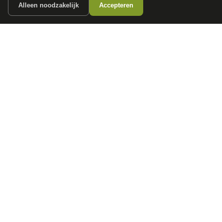
Alleen noodzakelijk
Accepteren
autokopen.nl geeft geen financieel advies en is niet bevoegd om vragen over
financiële producten te beantwoorden. Wij verwijzen door naar erkende, AFM-
vergunde partners.
POPULAIRE MERKEN
Volkswagen
Vind jouw volgende auto bij
Toyota
betrouwbare dealers.
BMW
Mercedes-Benz
Audi
Ford
Opel