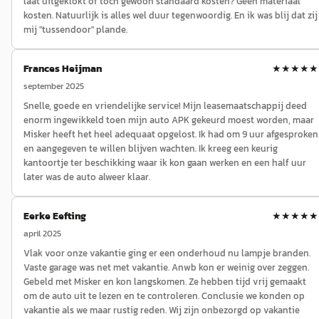
laat uitgeklokt of toch gewoon standaard kosten? Geen materiaal
kosten. Natuurlijk is alles wel duur tegenwoordig. En ik was blij dat zij
mij "tussendoor" plande.
Frances Heijman
★★★★★
september 2025
Snelle, goede en vriendelijke service! Mijn leasemaatschappij deed
enorm ingewikkeld toen mijn auto APK gekeurd moest worden, maar
Misker heeft het heel adequaat opgelost. Ik had om 9 uur afgesproken
en aangegeven te willen blijven wachten. Ik kreeg een keurig
kantoortje ter beschikking waar ik kon gaan werken en een half uur
later was de auto alweer klaar.
Eerke Eefting
★★★★★
april 2025
Vlak voor onze vakantie ging er een onderhoud nu lampje branden.
Vaste garage was net met vakantie. Anwb kon er weinig over zeggen.
Gebeld met Misker en kon langskomen. Ze hebben tijd vrij gemaakt
om de auto uit te lezen en te controleren. Conclusie we konden op
vakantie als we maar rustig reden. Wij zijn onbezorgd op vakantie