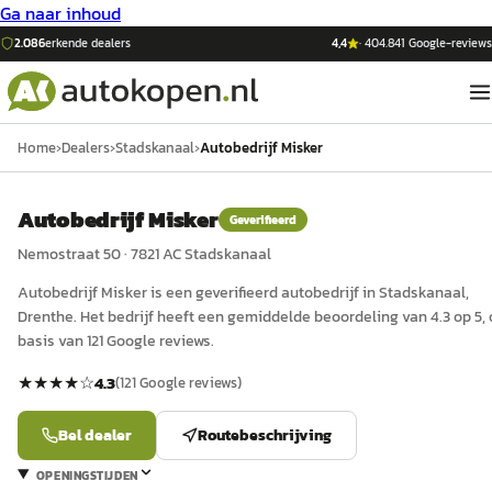
Ga naar inhoud
2.086
erkende dealers
4,4
·
404.841
Google-reviews
Home
›
Dealers
›
Stadskanaal
›
Autobedrijf Misker
Autobedrijf Misker
Geverifieerd
Nemostraat 50
·
7821 AC
Stadskanaal
Autobedrijf Misker
is een
geverifieerd
auto
bedrijf in
Stadskanaal
,
Drenthe
.
Het bedrijf heeft een gemiddelde beoordeling van 4.3 op 5,
basis van 121 Google reviews.
★★★★
☆
4.3
(
121
Google reviews)
Bel dealer
Routebeschrijving
OPENINGSTIJDEN