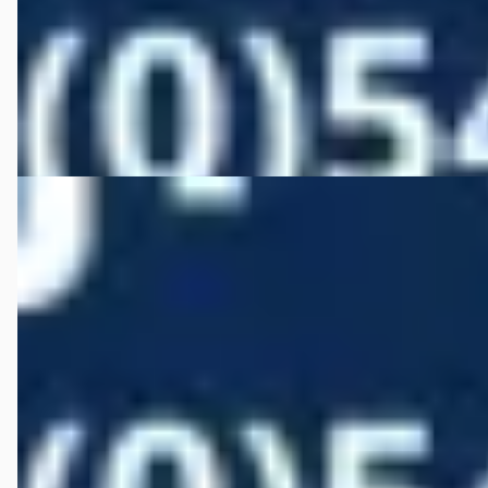
2024 · 12.444 km · Benzine · Handgeschakeld
Autobedrijf Wiefferink
· Denekamp
4,5
(
146
)
Bekijk aanbieding →
Vergelijk
A
Audi A1
·
2014
Sportback 1.4 TFSI CoD 140 pk Admired
€ 11.950
v.a. € 253/mnd
Scherp geprijsd
2014 · 128.295 km · Benzine · Handgeschakeld
Autobedrijf Wiefferink
· Denekamp
4,5
(
146
)