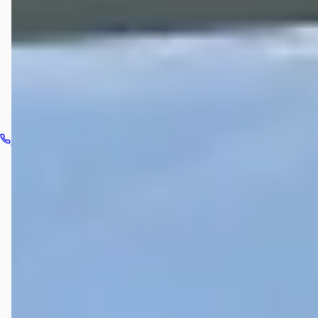
Hoe neem ik contact op met Autobedrijf Wiefferink?
Bel dealer
Routebeschrijving