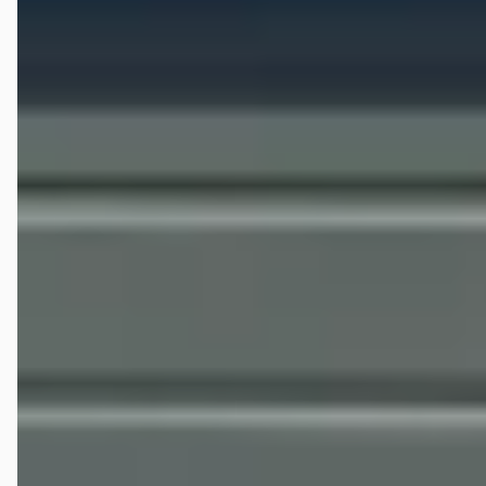
Netjes geholpen door een verkoper die ik een beetje kende . Een
proefrit gemaakt .en de cappuccino was ook goed . Hellaas kan om
medice reden nog geen besluit nemen .
Johan Hofer
★★★★★
januari 2024
Op 6 januari 2024 gekeken voor een Kuga hybrid en proefrit gedaan .
Auto gekocht en 20 januari opgehaald.de aflevering was super en
over de uitleg van de auto is perfect gedaan 👍.we zullen nog een
milieusticker op raam krijgen mar die waren ze vergeten,4 dagen later
op de post toch nog gekregen perfect geregeld. Zeer vriendelijke
mensen en goed geholpen.
Els Bertus Keen
★★★★★
februari 2024
Ik zocht een jonge gebruikte Vw Polo. En kwam die tegen bij
Wieferink. Uiteraard heb ik ook elders gekeken. Na het eerste
telefonisch contact,bleek dat zij begrepen wat een klant is. Geen
moeite was te veel en een offerte kwam snel in de e-mail.Een week
nadien, werd ik gebeld of er nog vragen waren. Inmiddels heb nog