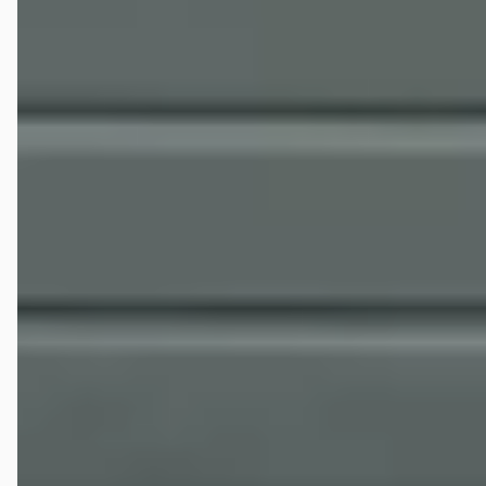
elders gekeken. Ik heb nu besloten om nieuwe Polo te kopen. Onder
voor mij zeer gunstige voorwaarden! Graag wil ik Wieferink
aanbevelen op basis van mijn ervaring. Hartelijk, Dank, BertusKeen
Coevorden
MeesterJos
★★★★★
juni 2017
Prettig zaken gedaan met Wiefferink. Auto werd netjes aan huis
bezorgd. Vriendelijke verkopers. Blij met onze elektrische bus!
Peter ter beek
★★★★★
augustus 2022
Het is inmiddels al weer een week geleden dat ik mijn nieuwe auto
heb opgehaald hier. De ontvangst was prima net als de koffie. Even
lekker door de showroom kunnen lopen want ik ben gek op auto's en
die hebben ze hier volop. En wat voor....nog mooier dan mooi. Na alle
administratieve werkzaamheden en het uitleggen van de
mogelijkheden en instellingen kon ik met mijn pareltje op pad. Een
fantastische auto waar ik super blij en trots op ben. Ontzettend