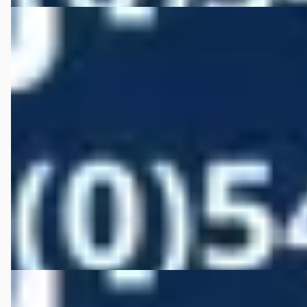
C
Opel Crossland
·
2021
1.2 Turbo GS Line 111pk
€ 14.950
v.a. € 317/mnd
Marktconform
2021 · 47.925 km · Benzine · Handgeschakeld
Autobedrijf Wiefferink
· Denekamp
4,5
(
146
)
Bekijk aanbieding →
Vergelijk
D
BMW 5-Serie
·
2012