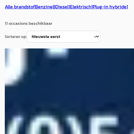
Alle brandstof
Benzine
8
Diesel
1
Elektrisch
1
Plug-in hybride
1
11
occasion
s
beschikbaar
Sorteren op:
C
Volkswagen T-Roc
·
2018
1.0 TSI R-line
€ 17.950
v.a. € 381/mnd
Scherp geprijsd
2018 · 72.681 km · Benzine · Handgeschakeld
Autobedrijf Wiefferink
· Denekamp
4,5
(
146
)