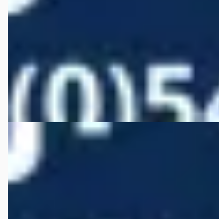
€ 22.950
v.a. € 486/mnd
2024 · 8.436 km · Benzine · Automaat
Autobedrijf Wiefferink
· Denekamp
4,5
(
146
)
Bekijk aanbieding →
Vergelijk
Volkswagen Polo
·
2024
1.0 TSI Life Edition 95 pk Apple
€ 23.450
v.a. € 497/mnd
Boven markt