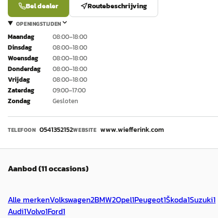
Bel dealer
Routebeschrijving
OPENINGSTIJDEN
Maandag
08:00–18:00
Dinsdag
08:00–18:00
Woensdag
08:00–18:00
Donderdag
08:00–18:00
Vrijdag
08:00–18:00
Zaterdag
09:00–17:00
Zondag
Gesloten
0541352152
www.wiefferink.com
TELEFOON
WEBSITE
Aanbod (11 occasions)
Alle merken
Volkswagen
2
BMW
2
Opel
1
Peugeot
1
Škoda
1
Suzuki
1
Audi
1
Volvo
1
Ford
1