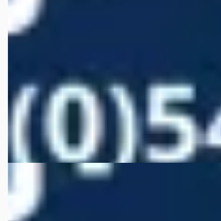
Touring M550xd 381pk
€ 21.950
v.a. € 465/mnd
Scherp geprijsd
2012 · 187.198 km · Diesel · Automaat
Autobedrijf Wiefferink
· Denekamp
4,5
(
146
)
Bekijk aanbieding →
Vergelijk
EV
Peugeot E-Boxer
·
2021
435 L3H2 Premium 70 kWh 136pk