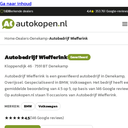
Ga naar inhoud
1.638
erkende dealers
4,4
·
353.761
Google-reviews
Home
›
Dealers
›
Denekamp
›
Autobedrijf Wiefferink
Autobedrijf Wiefferink
Geverifieerd
Kloppendijk 46
·
7591 BT
Denekamp
Autobedrijf Wiefferink
is een
geverifieerd
auto
bedrijf in
Denekamp
,
Overijssel
.
Gespecialiseerd in BMW, Volkswagen.
Het bedrijf heeft e
gemiddelde beoordeling van 4.5 op 5, op basis van 146 Google review
Op autokopen.nl staan 11 occasions van Autobedrijf Wiefferink.
MERKEN:
BMW
Volkswagen
★★★★★
4.5
(
146
Google reviews)