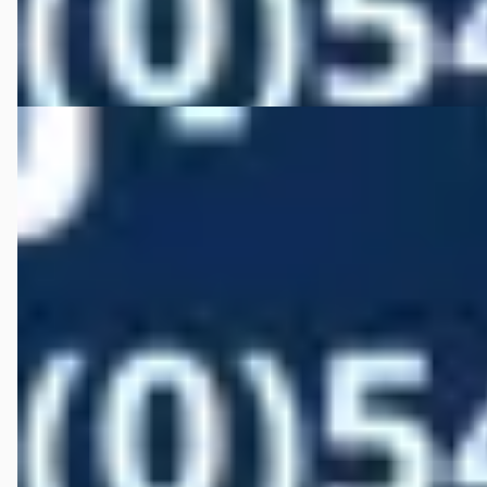
Bekijk aanbieding →
Vergelijk
BMW Z3
·
1997
Roadster 2.8
€ 18.950
v.a. € 402/mnd
Boven markt
1997 · 135.617 km · Benzine · Handgeschakeld
Autobedrijf Wiefferink
· Denekamp
4,5
(
146
)
Bekijk aanbieding →
Vergelijk