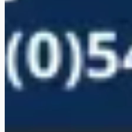
€ 22.450
v.a. € 476/mnd
2021 · 10.483 km · Elektrisch · Automaat
Autobedrijf Wiefferink
· Denekamp
4,5
(
146
)
Bekijk aanbieding →
Vergelijk
Google reviews over
Autobedrijf Wiefferink
Ronny Oude engberink
★★★★★
december 2020