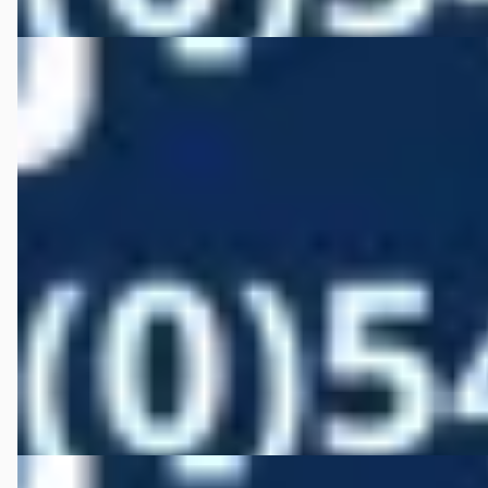
C
Suzuki S-Cross
·
2016
1.0 Boosterjet Exclusive
€ 13.950
v.a. € 296/mnd
Scherp geprijsd
2016 · 96.762 km · Benzine · Handgeschakeld
Autobedrijf Wiefferink
· Denekamp
4,5
(
146
)
Bekijk aanbieding →
Vergelijk
A