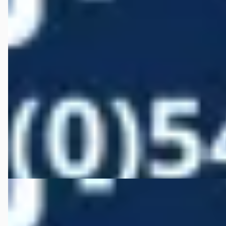
Volvo XC40
·
2019
1.5 T5 Twin Engine Inscription 262 pk
€ 22.950
v.a. € 486/mnd
Scherp geprijsd
2019 · 136.181 km · Plug-in hybride · Automaat
Autobedrijf Wiefferink
· Denekamp
4,5
(
146
)
Bekijk aanbieding →
Vergelijk
A
Škoda Fabia
·
2024
1.0 TSI Business 115 pk DSG