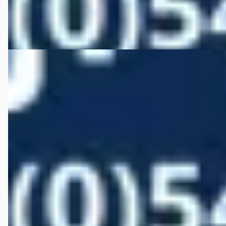
Bekijk aanbieding →
Vergelijk
A
Ford Puma
·
2020
1.0 EcoBoost Hybrid Titanium
€ 19.950
v.a. € 423/mnd
Scherp geprijsd
2020 · 48.482 km · Benzine · Handgeschakeld
Autobedrijf Wiefferink
· Denekamp
4,5
(
146
)
Bekijk aanbieding →
Vergelijk