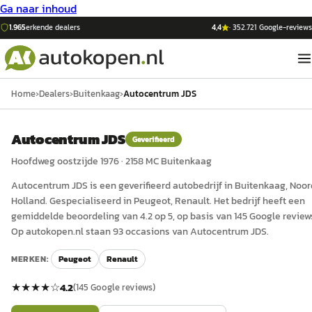
Ga naar inhoud
1.965
erkende dealers
4,4
·
352.721
Google-reviews
Home
›
Dealers
›
Buitenkaag
›
Autocentrum JDS
Autocentrum JDS
Geverifieerd
Hoofdweg oostzijde 1976
·
2158 MC
Buitenkaag
Autocentrum JDS
is een
geverifieerd
auto
bedrijf in
Buitenkaag
, Noo
Holland
.
Gespecialiseerd in Peugeot, Renault.
Het bedrijf heeft een
gemiddelde beoordeling van 4.2 op 5, op basis van 145 Google review
Op autokopen.nl staan 93 occasions van Autocentrum JDS.
MERKEN:
Peugeot
Renault
★★★★
☆
4.2
(
145
Google reviews)