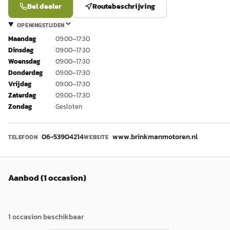
Bel dealer
Routebeschrijving
OPENINGSTIJDEN
Maandag
09:00–17:30
Dinsdag
09:00–17:30
Woensdag
09:00–17:30
Donderdag
09:00–17:30
Vrijdag
09:00–17:30
Zaterdag
09:00–17:30
Zondag
Gesloten
06-53904214
www.brinkmanmotoren.nl
TELEFOON
WEBSITE
Aanbod (1 occasion)
1
occasion
beschikbaar