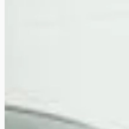
de motor een week later thuis afgeleverd. Alles was perfect. Toen er
na een paar weken problemen waren met de motor (achteraf bleek er
verkeerde brandstof in de tankzuil gezeten te hebben bij Esso in
België, waardoor wij de verkeerde brandstof in onze tank hadden
gekregen) Heeft Gerrie ons heel goed geholpen en is zelfs de motor
komen ophalen om uit te zoeken wat er aan de hand was. Waar
anderen ons waarschijnlijk allang hadden laten zitten met onze
problemen bleef Gerrie behulpzaam en vriendelijk. Sindsdien
hebben we al ruim 5900km ermee gereden en we kunnen er geen
genoeg van krijgen. 5 sterren service en kwaliteit! Hier kun je met een
gerust hart een aankoop doen.
C
★★★★★
mei 2026
Wij hebben november 2025 een hele mooie Yamaha BT1100 gekocht.
Keurig afgeleverd en wat een aardige eigenaar, zeer behulpzaam en
een hele goede service. Hele goede betrouwbare motoren in zeer
nette staat. Echt een aanbeveling om hier een motor uit te zoeken.
Marvin Theuns
★★★★★