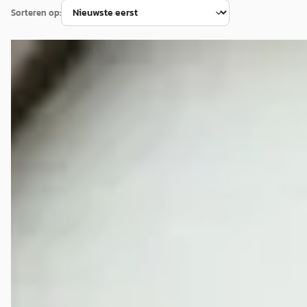
Sorteren op:
Porsche Cayenne
·
2012
4.8 S 2e Eigenaar.
€ 24.500
v.a. € 519/mnd
Scherp geprijsd
2012 · 189.725 km · Benzine · Automaat
Brinkman Motoren
· Ruinerwold
5,0
(
56
)
Bekijk aanbieding →
Vergelijk