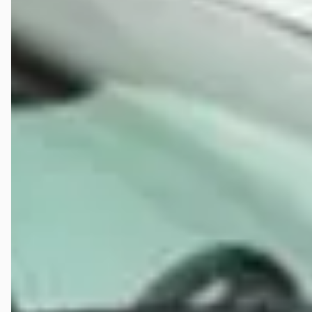
april 2024
Twee weken geleden een afspraak gemaakt bij Gerrie van Brinkman
Motoren. De reactie van Gerrie liet lang op zich wachten en de
afspraak voor bezichtigen was snel gemaakt. Ik werd zeer vriendelijk
en professioneel ontvangen. Kreeg een korte maar informatieve en
interessante uitleg over Brinkman Motoren. De motor werd
volgetankt en ik mocht een proefrit maken. Na een door mij besloten
korte proefrit was ik snel verkocht aan de motor. Eenmaal
teruggekomen bij de zaak kort met Gerrie onderhandeld en tot een
goeie prijs uitgekomen. Toen mijn internetbankieren wat problemen
vertoonde was het voor Gerrie geen probleem en schoot mij te hulp
door mij naar de geldmaat te rijden. 3 maanden garantie erbij
gekregen. Gerrie bood zelfs aan om de door mij gebrachte tanktas,
die helaas niet op de motor paste, naar mijn huis op te sturen! Wat
een top service!!! In de toekomst wanneer ik op zoek ben naar een
motor, ga ik zeker weer naar Ruinerwold! Dankjewel voor de
fantastische service en lekkere koffie! Tot in de toekomst!
henk
★★★★★
januari 2025