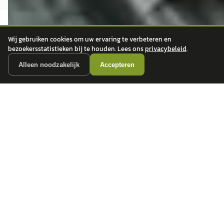
Wij gebruiken cookies om uw ervaring te verbeteren en
bezoekersstatistieken bij te houden. Lees ons
privacybeleid
.
Alleen noodzakelijk
Accepteren
autokopen.nl geeft geen financieel advies en is niet bevoegd om vragen over
financiële producten te beantwoorden. Wij verwijzen door naar erkende, AFM-
vergunde partners.
POPULAIRE MERKEN
Volkswagen
Vind jouw volgende auto bij
Toyota
betrouwbare dealers.
BMW
Mercedes-Benz
Audi
Ford