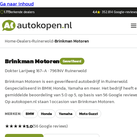
Ga naar inhoud
1.773
erkende dealers
4,4
·
352.814
Google-reviews
Home
›
Dealers
›
Ruinerwold
›
Brinkman Motoren
Brinkman Motoren
Geverifieerd
Dokter Larijweg 167-A
·
7961NV
Ruinerwold
Brinkman Motoren
is een
geverifieerd
auto
bedrijf in
Ruinerwold
.
Gespecialiseerd in BMW, Honda, Yamaha en meer.
Het bedrijf heeft 
gemiddelde beoordeling van 5.0 op 5, op basis van 56 Google reviews
Op autokopen.nl staan 1 occasion van Brinkman Motoren.
MERKEN:
BMW
Honda
Yamaha
Moto Guzzi
★★★★★
5.0
(
56
Google reviews)