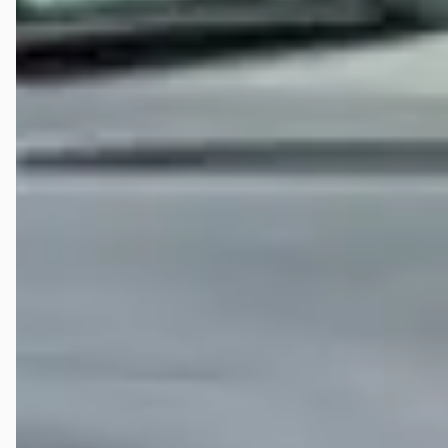
Een Pan European gekocht bij Brinkman Motoren. Erg mooie
motorfiets en rijdt geweldig. Top service en erg vriendelijke
behandeling gehad. Motor is keurig afgeleverd en ben er ontzettend
content mee. Kwalitatieve bikes en een ervaren man. Zeker een
aanrader.
Tom Dam
★★★★★
februari 2025
In mijn zoektocht naar een FJR 1300 bij Brinkman motoren
uitgekomen. Supernette fiets, 2008, 2e eigenaar, Nederlands. Met
6mnd garantie! Snelle reactie op mijn marktplaats bericht, zeer
vriendelijk in contact. Nette onderhandeling, geen gladde praatjes,
maar gewoon rechtoerechtaan. Afleverbeurt incl. extra opties was snel
afgerond. Nu wachten op de bezorging, want ook dat bood hij gratis
aan i.v.m. de pekel op de weg. Kijk er naar uit de motor in ontvangst te
nemen en er snel kilometers mee te maken. Tom
Veelgestelde vragen over Brinkman Motoren