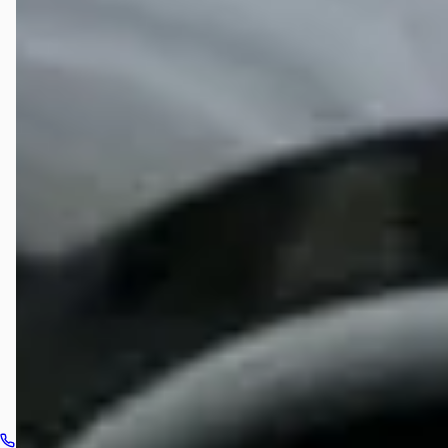
Wat zijn de openingstijden van Brinkman Motoren?
Hoe wordt Brinkman Motoren beoordeeld?
Hoeveel occasions heeft Brinkman Motoren?
Welke brandstoftypen biedt Brinkman Motoren aan?
Welke automerken verkoopt Brinkman Motoren?
Hoe neem ik contact op met Brinkman Motoren?
Bel dealer
Routebeschrijving