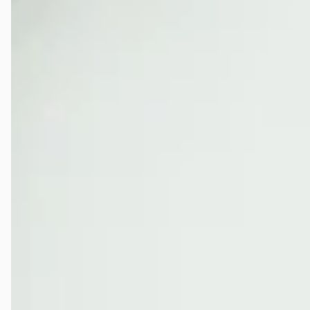
Google reviews over
Brinkman Motoren
Andy & Marjo
★★★★★
november 2025
Wij hebben hier in juli onze eerste Honda Goldwing gekocht. Wij
wonen in Limburg dus voor ons was het ver rijden. Gerrie heeft ons