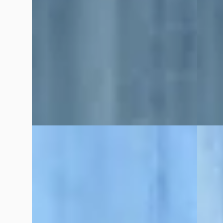
v.a. € 312/mnd
v.a. €
Scherp geprijsd
Scherp
2023 · 25.752 km · Benzine · Handgeschakeld
2019 · 
Broekhuis Peugeot Raalte
Broekh
Bekijk aanbieding →
Bekijk
Vergelijk
Vergelijk
B
B
Suzuki Swift
·
2012
Peuge
1.2 Comfort EASSS
SW 1.6 
€ 8.750
€ 28.75
v.a. € 185/mnd
v.a. €