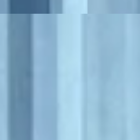
B
ot 308
·
2019
Opel Crossland
·
20
PureTech GT-line
1.2 Turbo GS Line
00
€ 16.900
231/mnd
v.a. € 358/mnd
 geprijsd
Marktconform
144.478 km · Benzine ·
2021 · 28.412 km · Benz
schakeld
Broekhuis Peugeot Raa
uis Peugeot Raalte
Bekijk aanbieding →
 aanbieding →
Vergelijk