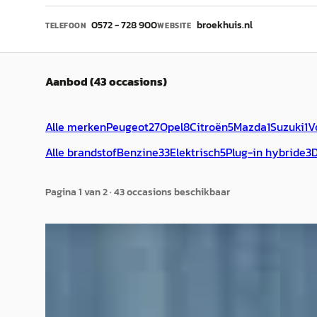
0572 - 728 900
broekhuis.nl
TELEFOON
WEBSITE
Aanbod (43 occasions)
Alle merken
Peugeot
27
Opel
8
Citroën
5
Mazda
1
Suzuki
1
V
Alle brandstof
Benzine
33
Elektrisch
5
Plug-in hybride
3
D
Pagina
1
van
2
·
43
occasion
s
beschikbaar
B
B
Peugeot 208
·
2023
Peug
1.2 PureTech Active Pack
1.2 Pur
€ 14.700
€ 17.90