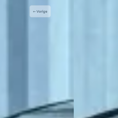
← Vorige
1
2
Volgende →
Raalte
Wat zijn de openingstijden van Broekhuis Peugeot Ra
Hoe wordt Broekhuis Peugeot Raalte beoordeeld
Hoeveel occasions heeft Broekhuis Peugeot Raalt
Welke brandstoftypen biedt Broekhuis Peugeot Raalt
Welke automerken verkoopt Broekhuis Peugeot Raa