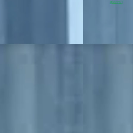
schakeld
~
98
% SoH
Beki
(indicatie)
uis Peugeot Raalte
Vergelijk
 aanbieding →
B
ot 108
·
2020
Peugeot 108
·
2020
Ti Active
1.0 e-VTi Active
0
€ 9.400
189/mnd
v.a. € 199/mnd
onform
Marktconform
65.589 km · Benzine ·
2020 · 29.211 km · Benz
schakeld
Broekhuis Peugeot Raa