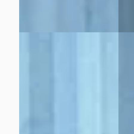
Bekijk aanbieding →
Broekh
Bekijk
Vergelijk
Vergelijk
B
B
Opel Frontera
·
2026
Peug
GS
1.2 Pur
€ 33.340
€ 22.95
v.a. € 707/mnd
v.a. €
Marktconform
Marktc
2026 · 10 km · Benzine · Automaat
2023 · 
Broekhuis Peugeot Raalte
Broekh
Bekijk aanbieding →
Bekijk