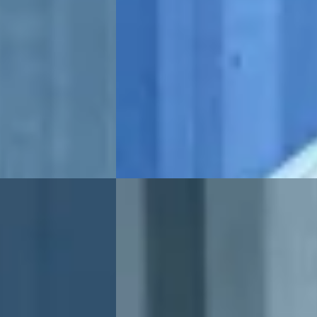
v.a. € 252/mnd
Scherp geprijsd
ine · Automaat
2018 · 78.399 km · Benzine · Automaat
lte
Broekhuis Peugeot Raalte
Bekijk aanbieding →
Vergelijk
B
26
Peugeot 208
·
2026
1.2 Hybrid 110 e-DCS6 GT
€ 26.900
v.a. € 570/mnd