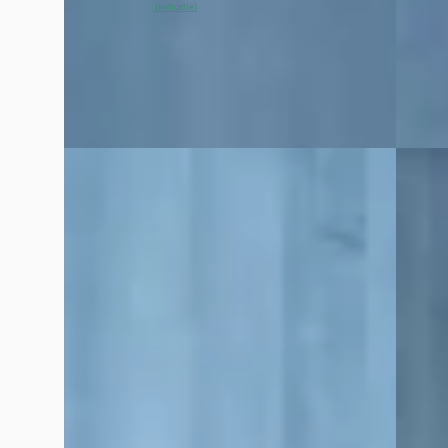
~
98
% SoH
Bekijk aanbieding →
Handge
(indicatie)
Broekh
Vergelijk
Bekijk
Vergelijk
B
B
Opel Corsa
·
2025
Peuge
1.2 Turbo Hybrid GS
1.0 e-V
€ 21.900
€ 8.90
v.a. € 464/mnd
v.a. € 
Marktconform
Marktc
2025 · 25.477 km · Benzine · Automaat
2020 · 
Handge
Broekhuis Peugeot Raalte