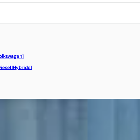
olkswagen
1
iesel
1
Hybride
1
B
eot 5008
·
2019
Peugeot 2008
·
202
eTech Active
1.2 Allure Pack
0
€ 18.450