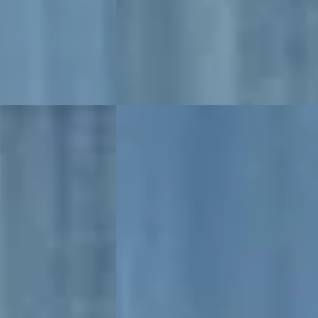
jk aanbieding →
Broekhuis Peugeot Raalte
Bekijk aanbieding →
Vergelijk
B
Peugeot 3008
·
2022
1.6 HYbrid 225 Allure Pack Business
€ 21.400
v.a. € 454/mnd
Marktconform
ine · Handgeschakeld
2022 · 91.969 km · Benzine · Automaat
lte
Broekhuis Peugeot Raalte