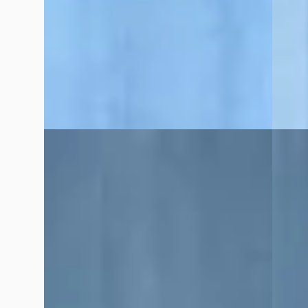
Scherp geprijsd
Boven 
2012 · 44.633 km · Benzine · Handgeschakeld
2025 · 
Broekhuis Peugeot Raalte
Broekh
Bekijk aanbieding →
Bekijk
Vergelijk
Vergelijk
EV
B
B
Citroën ë-C3
·
2025
Opel 
Aircross Max
1.2 GS 
€ 32.725
€ 13.75
v.a. € 694/mnd
v.a. € 
2025 · 10 km · Elektrisch · Automaat
Scherp
Broekhuis Peugeot Raalte
2022 · 