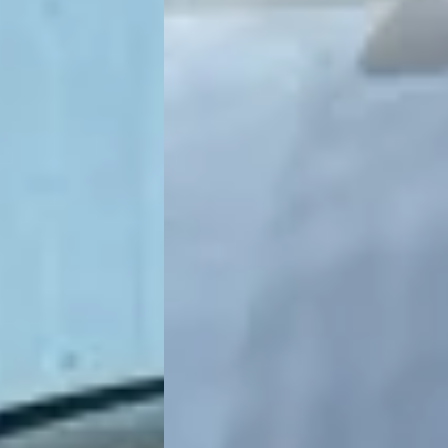
alte?
?
e?
e aan?
lte?