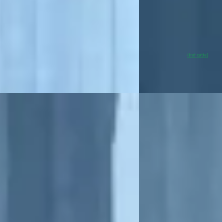
markt
Boven markt
9.877 km · Plug-in hybride · Automaat
2026 · 5 km · Elektrisc
uis Peugeot Raalte
Broekhuis Peugeot Raa
 aanbieding →
~
100
% SoH
Bek
(indicatie)
Vergelijk
EV
B
Corsa
·
2022
Citroën ë-C3
·
2025
Line
Aircross Max 113pk 44 
0
€ 22.800
291/mnd
v.a. € 483/mnd
 geprijsd
2025 · 22.592 km · Elek
77.948 km · Benzine ·
Broekhuis Peugeot Raa