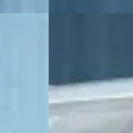
B
21
Opel Vivaro
·
2024
2.0 Diesel 145 L3 DC
€ 22.900
v.a. € 485/mnd
Boven markt
ine · Handgeschakeld
2024 · 24.640 km · Diesel · Handgeschak
lte
Broekhuis Peugeot Raalte
Bekijk aanbieding →
Vergelijk