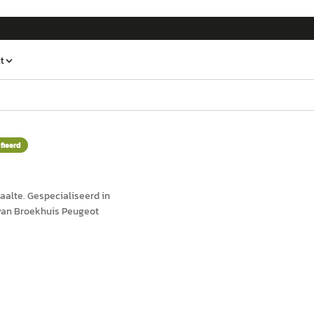
t
fieerd
aalte
.
Gespecialiseerd in
van Broekhuis Peugeot