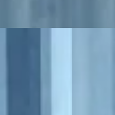
uis Peugeot Raalte
Bekijk aanbieding →
 aanbieding →
Vergelijk
B
eot 2008
·
2023
Opel Crossland X
·
eTech GT
1.2 Turbo Innovation
0
€ 11.850
 486/mnd
v.a. € 251/mnd
onform
2017 · 29.142 km · Benz
45.293 km · Benzine · Automaat
Broekhuis Peugeot Raa
Bekijk aanbieding →
uis Peugeot Raalte
 aanbieding →
Vergelijk