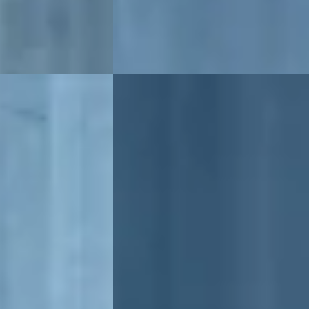
Bekijk aanbieding →
Vergelijk
B
2017
Opel Astra Sports Tourer
·
2025
1.2 Turbo Hybrid Business Edition
€ 28.750
v.a. € 609/mnd
ine · Handgeschakeld
2025 · 7.608 km · Benzine · Automaat
lte
Broekhuis Peugeot Raalte
Bekijk aanbieding →
Vergelijk