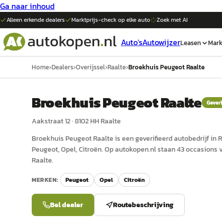
Ga naar inhoud
Alleen erkende dealers
Marktprijs-check op elke
auto
Zoek met AI
Auto's
Autowijzer
Leasen
Mark
Home
›
Dealers
›
Overijssel
›
Raalte
›
Broekhuis Peugeot Raalte
Broekhuis Peugeot Raalte
Geveri
Aakstraat 12
·
8102 HH
Raalte
Broekhuis Peugeot Raalte
is een
geverifieerd
auto
bedrijf in
R
Peugeot, Opel, Citroën.
Op autokopen.nl staan 43 occasions 
Raalte.
MERKEN:
Peugeot
Opel
Citroën
Bel dealer
Routebeschrijving