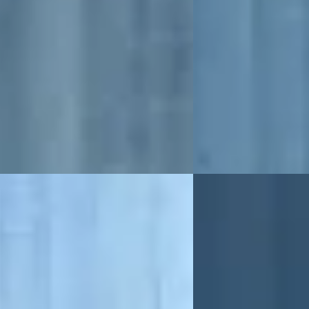
 379/mnd
v.a. € 391/mnd
 geprijsd
Scherp geprijsd
94.306 km · Benzine · Automaat
2021 · 40.616 km · Benz
uis Peugeot Raalte
Broekhuis Peugeot Raa
 aanbieding →
Bekijk aanbieding →
Vergelijk
EV
B
ot 308
·
2025
Peugeot e-208
·
20
Plug-in Hybrid 180 Allure Avantage
Business, (2025-H0)
0
€ 29.775
 609/mnd
v.a. € 631/mnd