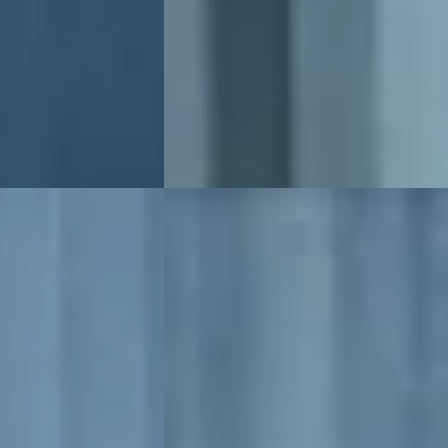
Boven markt
h · Automaat
2026 · 4.623 km · Benzine · Automaat
lte
Broekhuis Peugeot Raalte
ijk aanbieding →
Bekijk aanbieding →
Vergelijk
B
Peugeot 3008
·
2021
kWh
1.2 PureTech Blue Lease Allure
€ 21.900
v.a. € 464/mnd
trisch · Automaat
Marktconform
lte
2021 · 41.038 km · Benzine · Automaat