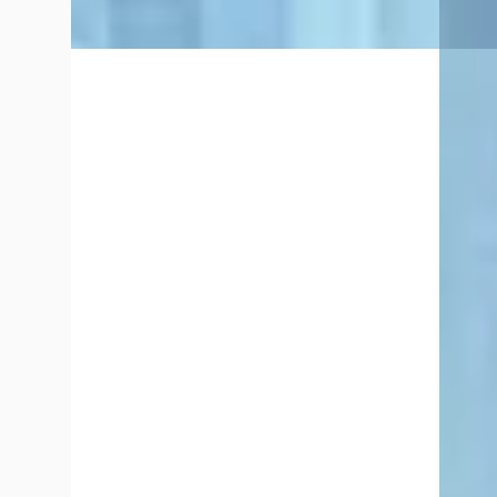
Vergelijk
Vergelijk
B
B
Citroën C3
·
2026
Peuge
1.2 Hybrid 110pk Max
SW 1.2 
€ 27.900
€ 10.9
v.a. € 591/mnd
v.a. € 
2026 · 10 km · Benzine · Automaat
Scherp
Broekhuis Peugeot Raalte
2019 · 
Bekijk aanbieding →
Handge
Broekh
Vergelijk
Bekijk
Vergelijk