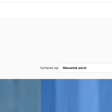
Sorteren op:
B
1
Peugeot 2008
·
2018
1.2 PureTech Allure
€ 11.900