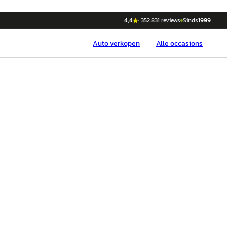
4,4
·
352.831
reviews
Sinds
1999
Auto
verkopen
Alle occasions