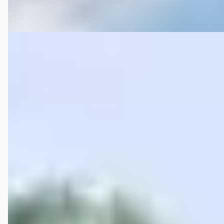
Vergelijk
A
Opel Agila
·
2012
1.0 Edition
€ 4.450
v.a. € 94/mnd
Boven markt
2012 · 142.562 km · Benzine · Handgeschakeld
C.A. de Bruyn Verk. v. Auto's
· Heijningen
4,0
(
75
)
Bekijk aanbieding →
Vergelijk