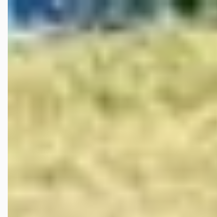
B
Toyota Aygo
·
2019
1.0 VVT-i x-fun airco,elektrische ramen
€ 8.750
v.a. € 185/mnd
Scherp geprijsd
2019 · 134.587 km · Benzine · Handgeschakeld
C.A. de Bruyn Verk. v. Auto's
· Heijningen
4,0
(
75
)
Bekijk aanbieding →
Vergelijk