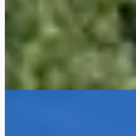
€ 9.750
v.a. € 207/mnd
Scherp geprijsd
2018 · 58.990 km · Benzine · Handgeschakeld
C.A. de Bruyn Verk. v. Auto's
· Heijningen
4,0
(
75
)
Bekijk aanbieding →
Vergelijk
B
Hyundai i10
·
2011
1.1 i-Drive Cool
€ 3.250