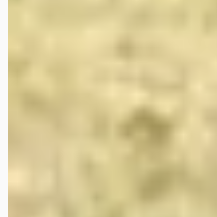
Google reviews over
C.A. de Bruyn Verk. v. Auto's
Ali Eker
★★★★★
mei 2026
Ik vind het top dealer is zeker een dealer om aan te raden heb auto
gekocht een klein probleem gehad ze staan klaar om het op te lossen
ik vind al die negatieve reacties niet verdiend
Piet S
★
☆☆☆☆
juni 2026
Onlangs een elektrische Peugeot Expert gekocht, bij aflevering zat er
een deuk in de deur, volgens verkoper kregen wij die er gratis bij. na
telefonisch contact gaven zij aan dat de deuk er al in zat en ik dit dus
gezien had moeten hebben bij de aankoop. Deze deuk zat er niet in
bij de aankoop. Slechte afhandeling geen aanrader, ook het vooraf
afgesproken onderhoud was niet uitgevoerd. (lampje van de
bandenspanning en airbag brandde bij aflevering).