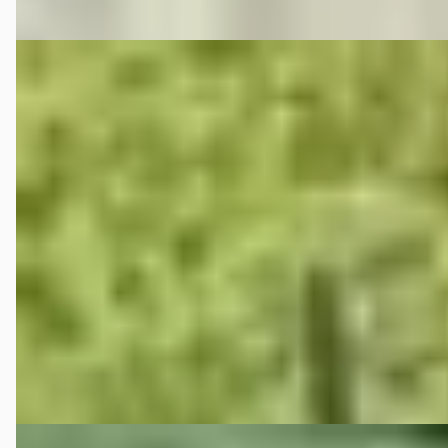
Vergelijk
A
Fiat 500
·
2014
1.0 TwinAir Pop
€ 4.850
v.a. € 103/mnd
Scherp geprijsd
2014 · 98.225 km · Benzine · Handgeschakeld
C.A. de Bruyn Verk. v. Auto's
· Heijningen
4,0
(
75
)
Bekijk aanbieding →
Vergelijk
A