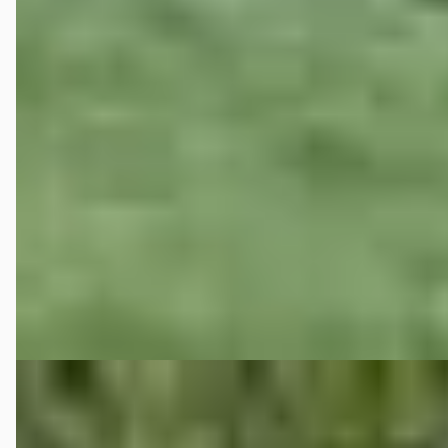
Suzuki Alto
·
2010
1.0 Comfort
€ 3.450
v.a. € 73/mnd
Marktconform
2010 · 177.875 km · Benzine · Handgeschakeld
C.A. de Bruyn Verk. v. Auto's
· Heijningen
4,0
(
75
)
Bekijk aanbieding →
Vergelijk
B
Hyundai i10
·
2018
1.0i Comfort