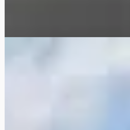
C.A. de Bruyn Verk. v. Auto's
· Heijningen
4,0
(
75
)
Bekijk aanbieding →
Vergelijk
A
Opel Agila
·
2012
1.0 Edition, Airco, Mistlampen
€ 3.250
v.a. € 69/mnd
Marktconform
2012 · 170.535 km · Benzine · Handgeschakeld
C.A. de Bruyn Verk. v. Auto's
· Heijningen
4,0
(
75
)
Bekijk aanbieding →