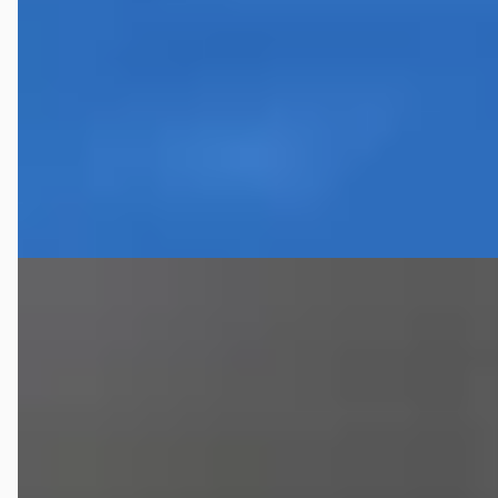
v.a. € 69/mnd
Scherp geprijsd
2011 · 201.672 km · Benzine · Handgeschakeld
C.A. de Bruyn Verk. v. Auto's
· Heijningen
4,0
(
75
)
Bekijk aanbieding →
Vergelijk
A
Renault Twingo
·
2011
1.2-16V Collection
€ 2.750
Scherp geprijsd
2011 · 192.846 km · Benzine · Handgeschakeld