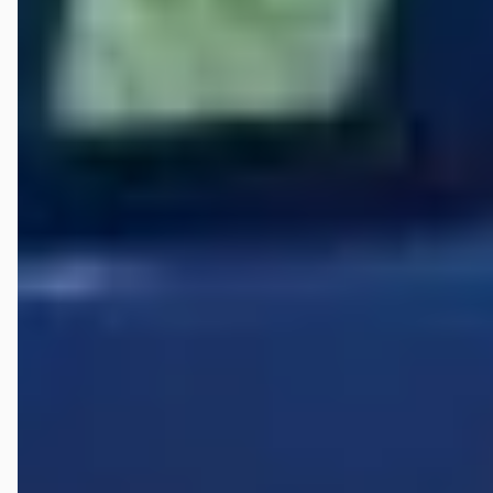
dit niet in overeenstemming is met de voorafgaande communicatie.
Na meerdere meldingen en formele ingebrekestelling heeft de
verkoper geen enkele redelijke oplossing geboden. Er is telkens
gewezen op het ontbreken van garantie en het zakelijke karakter van
de transactie, zonder in te gaan op de inhoudelijke gebreken. Mijn
ervaring met Auto de Bruin was ronduit teleurstellend.
Veelgestelde vragen over C.A. de Bruyn Verk. v.
Auto's
Wat zijn de openingstijden van C.A. de Bruyn Verk. v.
Auto's?
Hoe wordt C.A. de Bruyn Verk. v. Auto's beoordeeld?
Hoeveel occasions heeft C.A. de Bruyn Verk. v. Auto's?