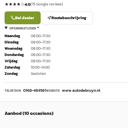
★★★★
☆
4.0
(
75
Google reviews)
Bel dealer
Routebeschrijving
OPENINGSTIJDEN
Maandag
08:00–17:30
Dinsdag
08:00–17:30
Woensdag
08:00–17:30
Donderdag
08:00–17:30
Vrijdag
08:00–17:30
Zaterdag
10:00–14:00
Zondag
Gesloten
0168-464561
www.autodebruyn.nl
TELEFOON
WEBSITE
Aanbod (10 occasions)