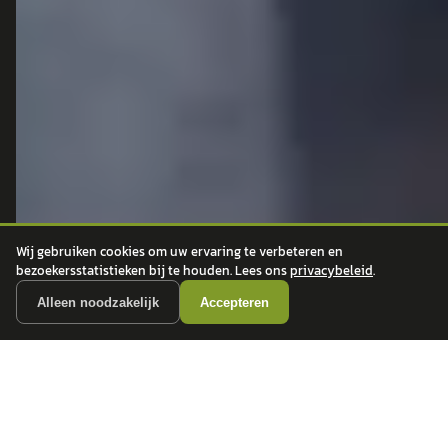
autokopen.nl geeft geen financieel advies en is niet bevoegd om vragen over
financiële producten te beantwoorden. Wij verwijzen door naar erkende, AFM-
vergunde partners.
POPULAIRE MERKEN
Volkswagen
Vind jouw volgende auto bij
Toyota
betrouwbare dealers.
BMW
Wij gebruiken cookies om uw ervaring te verbeteren en
bezoekersstatistieken bij te houden. Lees ons
privacybeleid
.
Mercedes-Benz
Audi
Alleen noodzakelijk
Accepteren
Ford
Opel
Peugeot