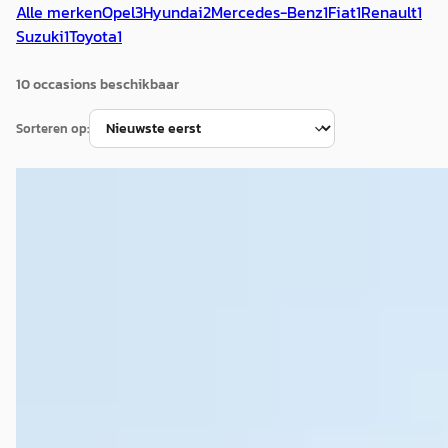
Alle merken
Opel
3
Hyundai
2
Mercedes-Benz
1
Fiat
1
Renault
1
Suzuki
1
Toyota
1
10
occasion
s
beschikbaar
Sorteren op:
C
Mercedes-Benz A-Klasse
·
2008
150 Elegance
€ 3.750
v.a. € 79/mnd
Scherp geprijsd
2008 · 210.286 km · Benzine · Handgeschakeld