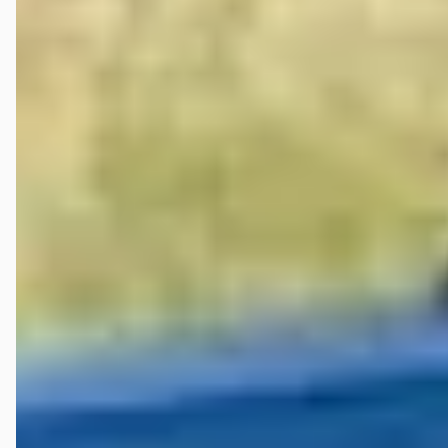
rob hoogendijk
★★★★★
juli 2023
Paar weken geleden mijn geïmporteerde Volvo gekocht bij De Bruin.
Ik had nog nooit van ze gehoord maar ik kan ze van harte
aanbevelen! Eerlijke directe communicatie. Geen poespas! Auto is
top. Kortom een tevreden klant!!!!!
Jan Op het Veld
★★
☆☆☆
november 2025
Ik en mijn vrouw hadden in september interesse in een BMW SUV
mode; 6 cilinder en dit bedrijf had een mooie X1 serie 3.0 staan. Na
een prettig gesprek met eigenaar Peter aldaar aanvang september
zijn wij gaan kijken. De auto beviel wel m.u.v. een onbekend herstel
van plaatwerk en een vreemde roffel/trilling in de aandrijflijn bij het
vanuit stilstand of lage snelheid optrekken met de automaat. Ik
dacht aan de Hardy schijf in deze. Ook afdek beplating onder-
voorzijde ws los i.v.m. mogelijke plaatschade eerder. Zeer fijn en
vriendelijk door eigenaar Hugo geholpen en ook door de monteur
Dominque. De auto mocht zelfs even de brug op voor inspectie