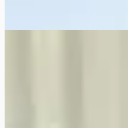
C.A. de Bruyn Verk. v. Auto's
· Heijningen
4,0
(
75
)
Bekijk aanbieding →
Vergelijk
B
Opel Corsa
·
2021
1.2 Edition
€ 15.750
v.a. € 334/mnd
Scherp geprijsd
2021 · 79.599 km · Benzine · Handgeschakeld
C.A. de Bruyn Verk. v. Auto's
· Heijningen
4,0
(
75
)
Bekijk aanbieding →