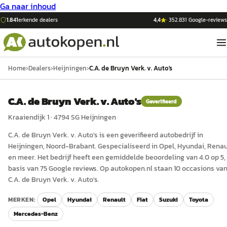
Ga naar inhoud
1.841
erkende dealers
4,4
·
352.831
Google-reviews
Home
›
Dealers
›
Heijningen
›
C.A. de Bruyn Verk. v. Auto's
C.A. de Bruyn Verk. v. Auto's
Geverifieerd
Kraaiendijk 1
·
4794 SG
Heijningen
C.A. de Bruyn Verk. v. Auto's
is een
geverifieerd
auto
bedrijf in
Heijningen
, Noord-Brabant
.
Gespecialiseerd in Opel, Hyundai, Renau
en meer.
Het bedrijf heeft een gemiddelde beoordeling van 4.0 op 5,
basis van 75 Google reviews.
Op autokopen.nl staan 10 occasions va
C.A. de Bruyn Verk. v. Auto's.
MERKEN:
Opel
Hyundai
Renault
Fiat
Suzuki
Toyota
Mercedes-Benz