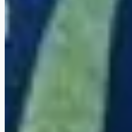
wat fatsoen is. A propos; ik ben oud politie man en kan niets meer
onderzoeken. Als ik nog in dienst was en nog in RDW bestanden kon
kijken, zocht ik de tenaamgestelde eigenaar op en stelde deze in
kennis van wat ik merkte en voelde aan deze auto. Beroepstechnisch
fout maar uit irritatie n.a.v. onbeschoftheid begrijpelijk. Ik laat het zo
en dank Peter voor de reactie. Ik laat het rusten. Bij deze Mr Jan op
het Veld Kamperland Zeeland
Mustafa Bayram
★
☆☆☆☆
juni 2025
In oktober 2024 heb ik namens mijn onderneming een Ford Transit
gekocht bij Auto de Bruin. Reeds vóór het verlaten van het terrein
functioneerde de laadklep niet naar behoren. Binnen 24 uur na
aflevering ontstonden meerdere ernstige technische problemen,
waaronder motorstoringen, elektronische defecten en herhaalde
stilstand, waarvoor meerdere keren pechhulp nodig was.
Onafhankelijke monteurs constateerden technische manipulatie aan
diverse onderdelen van het voertuig. Voorafgaand aan de koop is
uitdrukkelijk door mij om een garantiepakket verzocht. De verkoper
bevestigde dit per bericht, waarop ik akkoord ben gegaan.
Desondanks is de auto uiteindelijk geleverd zonder garantie, terwijl