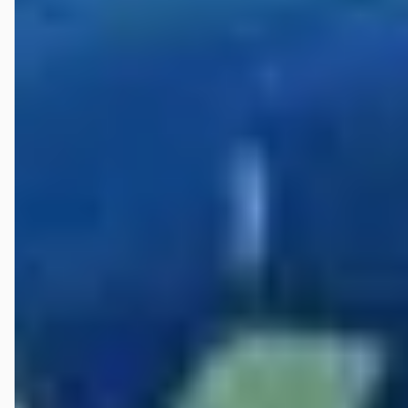
onderzijde. Ik had interesse in de auto en zegde toe erop terug te
komen tegen Hugo, een der eigenaren daar dus met Peter. In een mail
een dag later vroeg ik opheldering over de schade die de auto gehad
had en ook over de vreemde roffel in de aandrijflijn. Twee weken later
had ik nog niks gehoord, niet via telefoon en niet via de mail. Ik
belde op 29 september 2025 g 2 weken later) en kreeg van Hugo te
horen dat de auto kort na ons bezoek (vanuit Zeeland !!) snel al
verkocht en dat ik daarom niks meer hoorde. Nu schijnt die Peter dit
te regelen met personenauto's. Punt is dat je zo niet met mensen
omgaat en dit feitelijk onprofessioneel en onbeleefd is. Ik laat het zo
maar ben er niet over te spreken. Het fatsoen noopt mij geen gekke
dingen te doen maar bepaalde lui zouden op hoge poten naar de
zaak kunnen gaan (?!). Een bedrijf dat zo oud is en professionaliteit
hoog inzet had me wel van e.e.a. (ook van een andere koper) even op
de hoogte kunnen stellen. Ik snap het wel.... weg is weg en ik hoop dat
deze nieuwe koper geen gedoe krijgt met het euvel dat ik vaststelde
in de drivetrain !!!! Men zou langs de BMW dealer gaan en ik zou er
van horen. Want daarover is kennelijk aldus Hugo niet
gecommuniceerd meer en deze nieuwe koper is blijkbaar geen kenner
of merkte niets. Zo zie je maar weer hoe lui met elkaar omgaan. Mooi
naar buiten maar inhoudelijk gewoon onbeschoft feitelijk. Alle lof
voor Hugo in deze. Maar die andere eigenaar moet eens onderzoeken