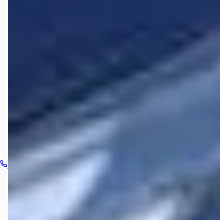
Welke brandstoftypen biedt C.A. de Bruyn Verk. v. Auto's
aan?
Welke automerken verkoopt C.A. de Bruyn Verk. v.
Auto's?
Hoe neem ik contact op met C.A. de Bruyn Verk. v.
Auto's?
Bel dealer
Routebeschrijving